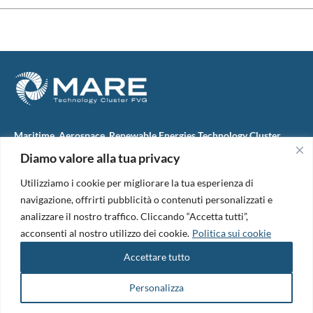
Maritime, Aerospace, Renewable Energies Technology Cluster
FVG
Diamo valore alla tua privacy
M.A.R.E. TC FVG S.c.ar.l.
Via IX Giugno, 46
Utilizziamo i cookie per migliorare la tua esperienza di
34074 Monfalcone (Italy)
tel. +39 0481 723440
navigazione, offrirti pubblicità o contenuti personalizzati e
Codice Fiscale e Partita Iva: 01138620313
analizzare il nostro traffico. Cliccando “Accetta tutti”,
PEC:
marefvg@legalmail.it
acconsenti al nostro utilizzo dei cookie.
Politica sui cookie
Codice univoco per i pagamenti: M5UXCR1
Accettare tutto
Copyright 2026. Design and development by
B42
Informativa Privacy
|
Cookie Policy
|
Amm. Trasparente
|
Bandi &
Personalizza
Avvisi