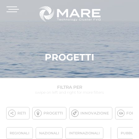
PROGETTI
FILTRA PER
swipe on left and right for more filters
RETI
PROGETTI
INNOVAZIONE
FORM
REGIONALI
NAZIONALI
INTERNAZIONALI
PUBBLICA