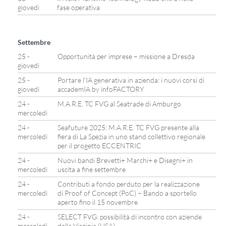
giovedì
fase operativa
Settembre
25 -
Opportunità per imprese – missione a Dresda
giovedì
25 -
Portare l’IA generativa in azienda: i nuovi corsi di
giovedì
accademIA by infoFACTORY
24 -
M.A.R.E. TC FVG al Seatrade di Amburgo
mercoledì
24 -
Seafuture 2025: M.A.R.E. TC FVG presente alla
mercoledì
fiera di La Spezia in uno stand collettivo regionale
per il progetto ECCENTRIC
24 -
Nuovi bandi Brevetti+ Marchi+ e Disegni+ in
mercoledì
uscita a fine settembre
24 -
Contributi a fondo perduto per la realizzazione
mercoledì
di Proof of Concept (PoC) – Bando a sportello
aperto fino il 15 novembre
24 -
SELECT FVG: possibilità di incontro con aziende
mercoledì
della Virginia (USA)