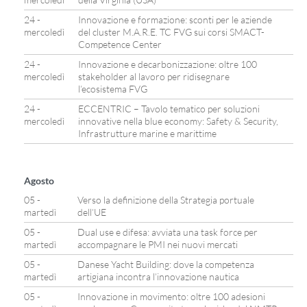
24 -
Innovazione e formazione: sconti per le aziende
mercoledì
del cluster M.A.R.E. TC FVG sui corsi SMACT-
Competence Center
24 -
Innovazione e decarbonizzazione: oltre 100
mercoledì
stakeholder al lavoro per ridisegnare
l’ecosistema FVG
24 -
ECCENTRIC – Tavolo tematico per soluzioni
mercoledì
innovative nella blue economy: Safety & Security,
Infrastrutture marine e marittime
Agosto
05 -
Verso la definizione della Strategia portuale
martedì
dell’UE
05 -
Dual use e difesa: avviata una task force per
martedì
accompagnare le PMI nei nuovi mercati
05 -
Danese Yacht Building: dove la competenza
martedì
artigiana incontra l’innovazione nautica
05 -
Innovazione in movimento: oltre 100 adesioni