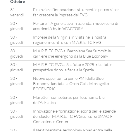
Ottobre
31 -
Finanziare l’innovazione: strumenti e percorsi per
venerdì
far crescere le imprese del FVG
30 -
Portare l’IA generativa in azienda: i nuovi corsi di
giovedì
accademIA by infoFACTORY
30 -
Imprese della Virginia in visita nella nostra
giovedì
regione: incontro con M.A.R.E. TC FVG
30 -
M.A.R.E. TC FVG al Barcolana Sea Summit: le
giovedì
carriere che emergono dalla Blue Economy
30 -
M.A.R.E. TC FVG a Seafuture 2025: risultati e
giovedì
prospettive dopo la fiera alla Spezia
30 -
Nuove opportunità per le PMI della Blue
giovedì
Economy: lanciata la Open Call del progetto
ECCENTRIC
30 -
MareSkill: competenze per l’economia blu
giovedì
dell’Adriatico
30 -
Innovazione e formazione: sconti per le aziende
giovedì
del cluster M.A.R.E. TC FVG sui corsi SMACT-
Competence Center
30 -
Il Next Maritime Technology Road entra nella