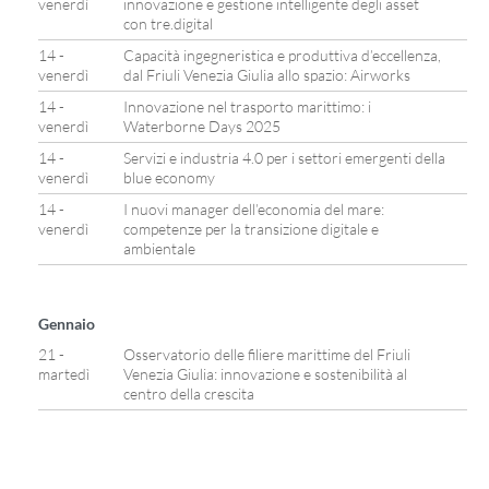
venerdì
innovazione e gestione intelligente degli asset
con tre.digital
14 -
Capacità ingegneristica e produttiva d’eccellenza,
venerdì
dal Friuli Venezia Giulia allo spazio: Airworks
14 -
Innovazione nel trasporto marittimo: i
venerdì
Waterborne Days 2025
14 -
Servizi e industria 4.0 per i settori emergenti della
venerdì
blue economy
14 -
I nuovi manager dell’economia del mare:
venerdì
competenze per la transizione digitale e
ambientale
Gennaio
21 -
Osservatorio delle filiere marittime del Friuli
martedì
Venezia Giulia: innovazione e sostenibilità al
centro della crescita