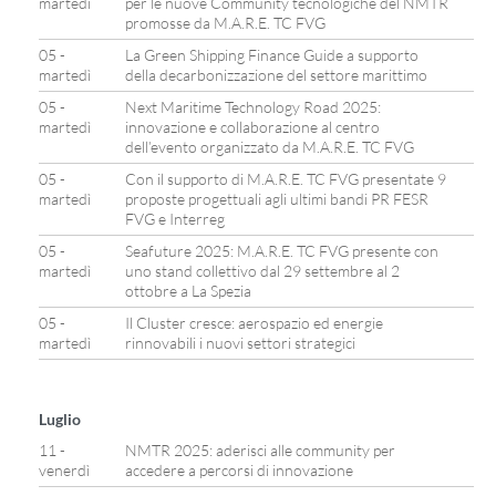
martedì
per le nuove Community tecnologiche del NMTR
promosse da M.A.R.E. TC FVG
05 -
La Green Shipping Finance Guide a supporto
martedì
della decarbonizzazione del settore marittimo
05 -
Next Maritime Technology Road 2025:
martedì
innovazione e collaborazione al centro
dell’evento organizzato da M.A.R.E. TC FVG
05 -
Con il supporto di M.A.R.E. TC FVG presentate 9
martedì
proposte progettuali agli ultimi bandi PR FESR
FVG e Interreg
05 -
Seafuture 2025: M.A.R.E. TC FVG presente con
martedì
uno stand collettivo dal 29 settembre al 2
ottobre a La Spezia
05 -
Il Cluster cresce: aerospazio ed energie
martedì
rinnovabili i nuovi settori strategici
Luglio
11 -
NMTR 2025: aderisci alle community per
venerdì
accedere a percorsi di innovazione