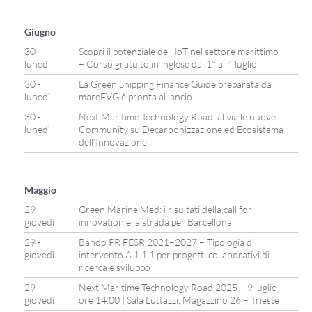
Giugno
30 -
Scopri il potenziale dell’IoT nel settore marittimo
lunedì
– Corso gratuito in inglese dal 1° al 4 luglio
30 -
La Green Shipping Finance Guide preparata da
lunedì
mareFVG è pronta al lancio
30 -
Next Maritime Technology Road: al via le nuove
lunedì
Community su Decarbonizzazione ed Ecosistema
dell’Innovazione
Maggio
29 -
Green Marine Med: i risultati della call for
giovedì
innovation e la strada per Barcellona
29 -
Bando PR FESR 2021–2027 – Tipologia di
giovedì
intervento A.1.1.1 per progetti collaborativi di
ricerca e sviluppo
29 -
Next Maritime Technology Road 2025 – 9 luglio
giovedì
ore 14:00 | Sala Luttazzi, Magazzino 26 – Trieste