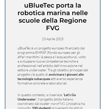
uBlueTec porta la
robotica marina nelle
scuole della Regione
FVG
23 Aprile 2025
uBlueTec è un progetto europeo finanziato dal
programma EMFAF (Fondo europeo per gli
affari marittimi, la pesca e l’acquacoltura), volto
a sviluppare nuove competenze tecniche e
professionali nell’ambito dell’innovazione nel
settore underwater. Tra gli obiettivi principali del
progetto c’è quello di
avvicinare i giovani alle
tecnologie subacquee
attraverso esperienze
formative concrete e laboratoriali.
In questo contesto, si inserisce “
Let’s Go
Underwater
“, il progetto pilota italiano
coordinato dal cluster
mareFVG
. L’iniziativa ha
coinvolto
100 studenti
provenienti da istituti