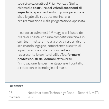
tecnici selezionati del Friuli Venezia Giulia,
chiamati a
costruire dei veicoli autonomi di
superficie
, sperimentando in prima persona le
sfide legate alla robotica marina, alla
programmazione e alla progettazione applicata.
Il percorso culminerà il 9 maggio al Museo del
Mare di Trieste, con una competizione finale in
cui i team metteranno alla prova i propri droni,
schierando ingegno, competenze e spirito di
squadra in una sfida pratica che ben
rappresenta lo spirito di uBlueTec:
formare i
professionisti del domani
attraverso
l’innovazione, la sperimentazione e il contatto
diretto con le tecnologie del mare.
Dicembre
23 -
Next Maritime Technology Road – Report NMTR
martedì
2025