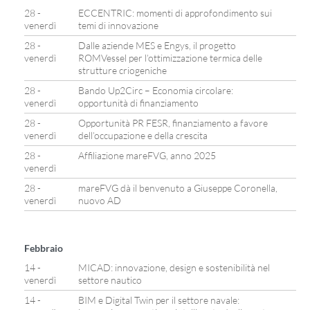
28 -
ECCENTRIC: momenti di approfondimento sui
venerdì
temi di innovazione
28 -
Dalle aziende MES e Engys, il progetto
venerdì
ROMVessel per l’ottimizzazione termica delle
strutture criogeniche
28 -
Bando Up2Circ – Economia circolare:
venerdì
opportunità di finanziamento
28 -
Opportunità PR FESR, finanziamento a favore
venerdì
dell’occupazione e della crescita
28 -
Affiliazione mareFVG, anno 2025
venerdì
28 -
mareFVG dà il benvenuto a Giuseppe Coronella,
venerdì
nuovo AD
Febbraio
14 -
MICAD: innovazione, design e sostenibilità nel
venerdì
settore nautico
14 -
BIM e Digital Twin per il settore navale: