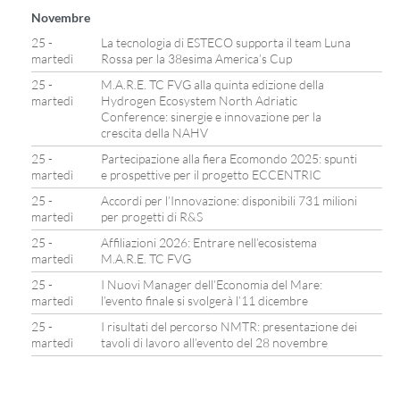
Novembre
25 -
La tecnologia di ESTECO supporta il team Luna
martedì
Rossa per la 38esima America’s Cup
25 -
M.A.R.E. TC FVG alla quinta edizione della
martedì
Hydrogen Ecosystem North Adriatic
Conference: sinergie e innovazione per la
crescita della NAHV
25 -
Partecipazione alla fiera Ecomondo 2025: spunti
martedì
e prospettive per il progetto ECCENTRIC
25 -
Accordi per l’Innovazione: disponibili 731 milioni
martedì
per progetti di R&S
25 -
Affiliazioni 2026: Entrare nell’ecosistema
martedì
M.A.R.E. TC FVG
25 -
I Nuovi Manager dell’Economia del Mare:
martedì
l’evento finale si svolgerà l’11 dicembre
25 -
I risultati del percorso NMTR: presentazione dei
martedì
tavoli di lavoro all’evento del 28 novembre