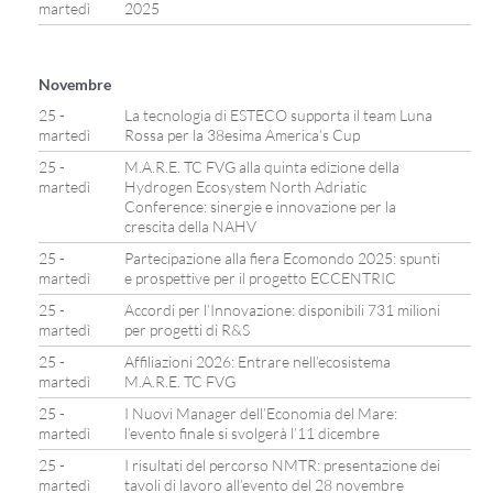
martedì
2025
Novembre
25 -
La tecnologia di ESTECO supporta il team Luna
martedì
Rossa per la 38esima America’s Cup
25 -
M.A.R.E. TC FVG alla quinta edizione della
martedì
Hydrogen Ecosystem North Adriatic
Conference: sinergie e innovazione per la
crescita della NAHV
25 -
Partecipazione alla fiera Ecomondo 2025: spunti
martedì
e prospettive per il progetto ECCENTRIC
25 -
Accordi per l’Innovazione: disponibili 731 milioni
martedì
per progetti di R&S
25 -
Affiliazioni 2026: Entrare nell’ecosistema
martedì
M.A.R.E. TC FVG
25 -
I Nuovi Manager dell’Economia del Mare:
martedì
l’evento finale si svolgerà l’11 dicembre
25 -
I risultati del percorso NMTR: presentazione dei
martedì
tavoli di lavoro all’evento del 28 novembre