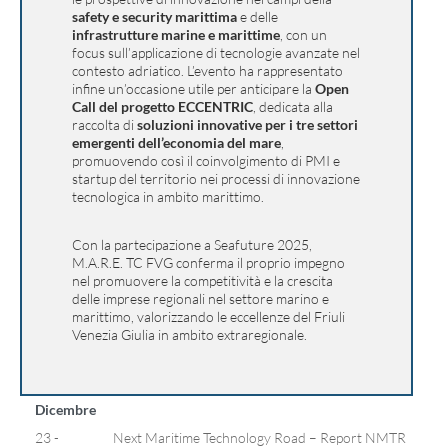
safety e security marittima
e delle
infrastrutture marine e marittime
, con un
focus sull’applicazione di tecnologie avanzate nel
contesto adriatico. L’evento ha rappresentato
infine un’occasione utile per anticipare la
Open
Call del progetto ECCENTRIC
, dedicata alla
raccolta di
soluzioni innovative per i tre settori
emergenti dell’economia del mare
,
promuovendo così il coinvolgimento di PMI e
startup del territorio nei processi di innovazione
tecnologica in ambito marittimo.
Con la partecipazione a Seafuture 2025,
M.A.R.E. TC FVG conferma il proprio impegno
nel promuovere la competitività e la crescita
delle imprese regionali nel settore marino e
marittimo, valorizzando le eccellenze del Friuli
Venezia Giulia in ambito extraregionale.
Dicembre
23 -
Next Maritime Technology Road – Report NMTR