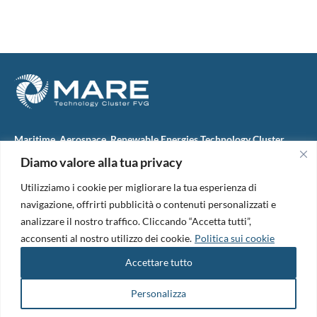
Maritime, Aerospace, Renewable Energies Technology Cluster
FVG
Diamo valore alla tua privacy
M.A.R.E. TC FVG S.c.ar.l.
Via IX Giugno, 46
Utilizziamo i cookie per migliorare la tua esperienza di
34074 Monfalcone (Italy)
tel. +39 0481 723440
navigazione, offrirti pubblicità o contenuti personalizzati e
Codice Fiscale e Partita Iva: 01138620313
analizzare il nostro traffico. Cliccando “Accetta tutti”,
PEC:
marefvg@legalmail.it
acconsenti al nostro utilizzo dei cookie.
Politica sui cookie
Codice univoco per i pagamenti: M5UXCR1
Accettare tutto
Copyright 2026. Design and development by
B42
Informativa Privacy
|
Cookie Policy
|
Amm. Trasparente
|
Bandi &
Personalizza
Avvisi