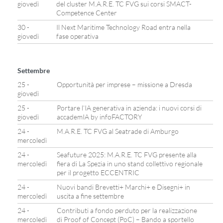
giovedì
del cluster M.A.R.E. TC FVG sui corsi SMACT-
Competence Center
30 -
Il Next Maritime Technology Road entra nella
giovedì
fase operativa
Settembre
25 -
Opportunità per imprese – missione a Dresda
giovedì
25 -
Portare l’IA generativa in azienda: i nuovi corsi di
giovedì
accademIA by infoFACTORY
24 -
M.A.R.E. TC FVG al Seatrade di Amburgo
mercoledì
24 -
Seafuture 2025: M.A.R.E. TC FVG presente alla
mercoledì
fiera di La Spezia in uno stand collettivo regionale
per il progetto ECCENTRIC
24 -
Nuovi bandi Brevetti+ Marchi+ e Disegni+ in
mercoledì
uscita a fine settembre
24 -
Contributi a fondo perduto per la realizzazione
mercoledì
di Proof of Concept (PoC) – Bando a sportello