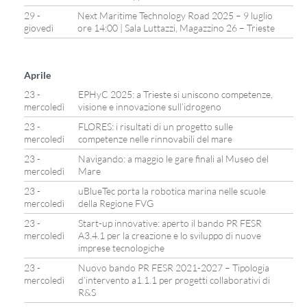
29 -
Next Maritime Technology Road 2025 – 9 luglio
giovedì
ore 14:00 | Sala Luttazzi, Magazzino 26 – Trieste
Aprile
23 -
EPHyC 2025: a Trieste si uniscono competenze,
mercoledì
visione e innovazione sull’idrogeno
23 -
FLORES: i risultati di un progetto sulle
mercoledì
competenze nelle rinnovabili del mare
23 -
Navigando: a maggio le gare finali al Museo del
mercoledì
Mare
23 -
uBlueTec porta la robotica marina nelle scuole
mercoledì
della Regione FVG
23 -
Start-up innovative: aperto il bando PR FESR
mercoledì
A3.4.1 per la creazione e lo sviluppo di nuove
imprese tecnologiche
23 -
Nuovo bando PR FESR 2021-2027 – Tipologia
mercoledì
d’intervento a1.1.1 per progetti collaborativi di
R&S