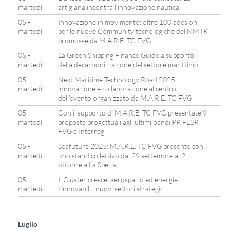
martedì
artigiana incontra l’innovazione nautica
05 -
Innovazione in movimento: oltre 100 adesioni
martedì
per le nuove Community tecnologiche del NMTR
promosse da M.A.R.E. TC FVG
05 -
La Green Shipping Finance Guide a supporto
martedì
della decarbonizzazione del settore marittimo
05 -
Next Maritime Technology Road 2025:
martedì
innovazione e collaborazione al centro
dell’evento organizzato da M.A.R.E. TC FVG
05 -
Con il supporto di M.A.R.E. TC FVG presentate 9
martedì
proposte progettuali agli ultimi bandi PR FESR
FVG e Interreg
05 -
Seafuture 2025: M.A.R.E. TC FVG presente con
martedì
uno stand collettivo dal 29 settembre al 2
ottobre a La Spezia
05 -
Il Cluster cresce: aerospazio ed energie
martedì
rinnovabili i nuovi settori strategici
Luglio