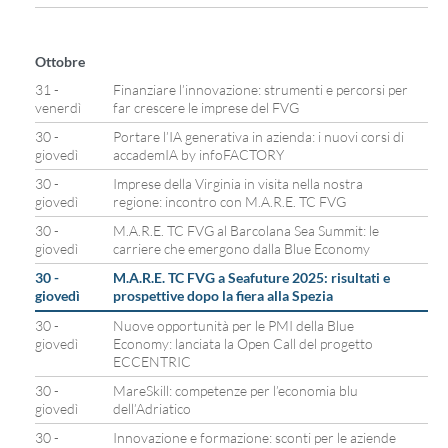
Ottobre
31 -
Finanziare l’innovazione: strumenti e percorsi per
venerdì
far crescere le imprese del FVG
30 -
Portare l’IA generativa in azienda: i nuovi corsi di
giovedì
accademIA by infoFACTORY
30 -
Imprese della Virginia in visita nella nostra
giovedì
regione: incontro con M.A.R.E. TC FVG
30 -
M.A.R.E. TC FVG al Barcolana Sea Summit: le
giovedì
carriere che emergono dalla Blue Economy
30 -
M.A.R.E. TC FVG a Seafuture 2025: risultati e
giovedì
prospettive dopo la fiera alla Spezia
30 -
Nuove opportunità per le PMI della Blue
giovedì
Economy: lanciata la Open Call del progetto
ECCENTRIC
30 -
MareSkill: competenze per l’economia blu
giovedì
dell’Adriatico
30 -
Innovazione e formazione: sconti per le aziende