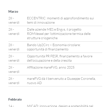
Marzo
28 -
ECCENTRIC: momenti di approfondimento sui
venerdì
temi di innovazione
28 -
Dalle aziende MES e Engys, il progetto
venerdì
ROMVessel per l’ottimizzazione termica delle
strutture criogeniche
28 -
Bando Up2Circ – Economia circolare:
venerdì
opportunità di finanziamento
28 -
Opportunità PR FESR, finanziamento a favore
venerdì
dell’occupazione e della crescita
28 -
Affiliazione mareFVG, anno 2025
venerdì
28 -
mareFVG dà il benvenuto a Giuseppe Coronella,
venerdì
nuovo AD
Febbraio
14 -
MICAD: innovazione, design e sostenibilità nel