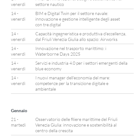
venerdì
settore nautico
14 -
BIM e Digital Twin per il settore navale:
venerdì
innovazione e gestione intelligente degli asset
con tre.digital
14 -
Capacità ingegneristica e produttiva d’eccellenza,
venerdì
dal Friuli Venezia Giulia allo spazio: Airworks
14 -
Innovazione nel trasporto marittimo: i
venerdì
Waterborne Days 2025
14 -
Servizi e industria 4.0 per i settori emergenti della
venerdì
blue economy
14 -
I nuovi manager dell’economia del mare:
venerdì
competenze per la transizione digitale e
ambientale
Gennaio
21 -
Osservatorio delle filiere marittime del Friuli
martedì
Venezia Giulia: innovazione e sostenibilità al
centro della crescita