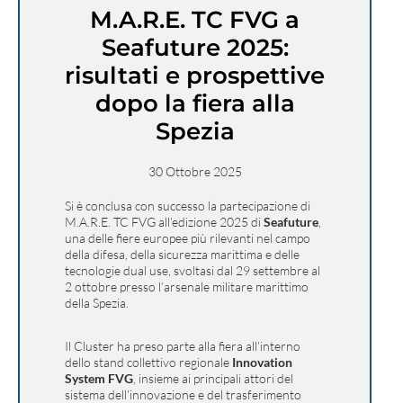
M.A.R.E. TC FVG a
Seafuture 2025:
risultati e prospettive
dopo la fiera alla
Spezia
30 Ottobre 2025
Si è conclusa con successo la partecipazione di
M.A.R.E. TC FVG all’edizione 2025 di
Seafuture
,
una delle fiere europee più rilevanti nel campo
della difesa, della sicurezza marittima e delle
tecnologie dual use, svoltasi dal 29 settembre al
2 ottobre presso l’arsenale militare marittimo
della Spezia.
Il Cluster ha preso parte alla fiera all’interno
dello stand collettivo regionale
Innovation
System FVG
, insieme ai principali attori del
sistema dell’innovazione e del trasferimento