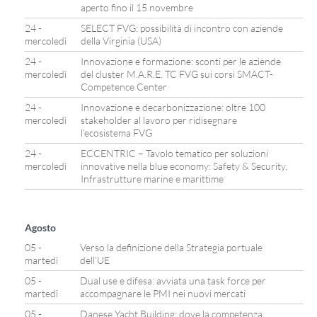
aperto fino il 15 novembre
24 -
SELECT FVG: possibilità di incontro con aziende
mercoledì
della Virginia (USA)
24 -
Innovazione e formazione: sconti per le aziende
mercoledì
del cluster M.A.R.E. TC FVG sui corsi SMACT-
Competence Center
24 -
Innovazione e decarbonizzazione: oltre 100
mercoledì
stakeholder al lavoro per ridisegnare
l’ecosistema FVG
24 -
ECCENTRIC – Tavolo tematico per soluzioni
mercoledì
innovative nella blue economy: Safety & Security,
Infrastrutture marine e marittime
Agosto
05 -
Verso la definizione della Strategia portuale
martedì
dell’UE
05 -
Dual use e difesa: avviata una task force per
martedì
accompagnare le PMI nei nuovi mercati
05 -
Danese Yacht Building: dove la competenza