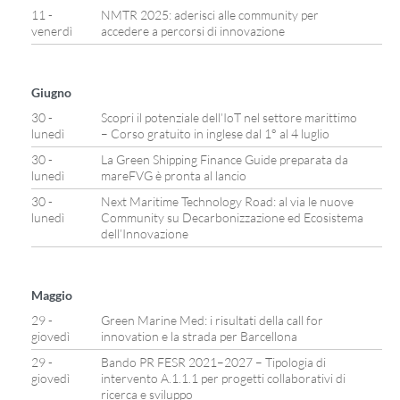
11 -
NMTR 2025: aderisci alle community per
venerdì
accedere a percorsi di innovazione
Giugno
30 -
Scopri il potenziale dell’IoT nel settore marittimo
lunedì
– Corso gratuito in inglese dal 1° al 4 luglio
30 -
La Green Shipping Finance Guide preparata da
lunedì
mareFVG è pronta al lancio
30 -
Next Maritime Technology Road: al via le nuove
lunedì
Community su Decarbonizzazione ed Ecosistema
dell’Innovazione
Maggio
29 -
Green Marine Med: i risultati della call for
giovedì
innovation e la strada per Barcellona
29 -
Bando PR FESR 2021–2027 – Tipologia di
giovedì
intervento A.1.1.1 per progetti collaborativi di
ricerca e sviluppo