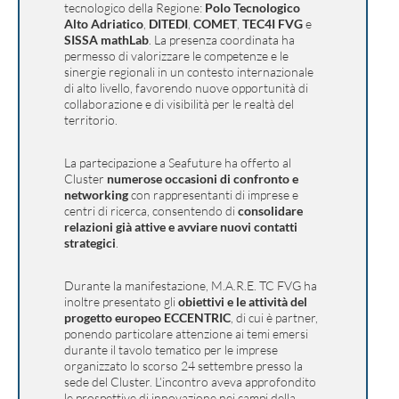
tecnologico della Regione:
Polo Tecnologico
Alto Adriatico
,
DITEDI
,
COMET
,
TEC4I FVG
e
SISSA mathLab
. La presenza coordinata ha
permesso di valorizzare le competenze e le
sinergie regionali in un contesto internazionale
di alto livello, favorendo nuove opportunità di
collaborazione e di visibilità per le realtà del
territorio.
La partecipazione a Seafuture ha offerto al
Cluster
numerose occasioni di confronto e
networking
con rappresentanti di imprese e
centri di ricerca, consentendo di
consolidare
relazioni già attive e avviare nuovi contatti
strategici
.
Durante la manifestazione, M.A.R.E. TC FVG ha
inoltre presentato gli
obiettivi e le attività del
progetto europeo ECCENTRIC
, di cui è partner,
ponendo particolare attenzione ai temi emersi
durante il tavolo tematico per le imprese
organizzato lo scorso 24 settembre presso la
sede del Cluster. L’incontro aveva approfondito
le prospettive di innovazione nei campi della