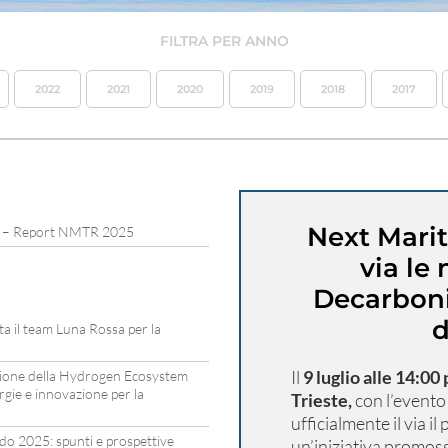
FILTRA PER ANNO
2022
2021
2020
2019
2018
2017
Next Mari
d – Report NMTR 2025
via le
Decarboni
d
a il team Luna Rossa per la
Il
9 luglio alle 14:00
zione della Hydrogen Ecosystem
gie e innovazione per la
Trieste,
con l’event
ufficialmente il via i
do 2025: spunti e prospettive
un’iniziativa promos