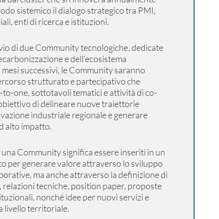
do sistemico il dialogo strategico tra PMI,
li, enti di ricerca e istituzioni.
vvio di due Community tecnologiche, dedicate
decarbonizzazione e dell’ecosistema
i mesi successivi, le Community saranno
ercorso strutturato e partecipativo che
o-one, sottotavoli tematici e attività di co-
obiettivo di delineare nuove traiettorie
ovazione industriale regionale e generare
d alto impatto.
i una Community significa essere inseriti in un
to per generare valore attraverso lo sviluppo
aborative, ma anche attraverso la definizione di
 relazioni tecniche, position paper, proposte
tituzionali, nonché idee per nuovi servizi e
 livello territoriale.