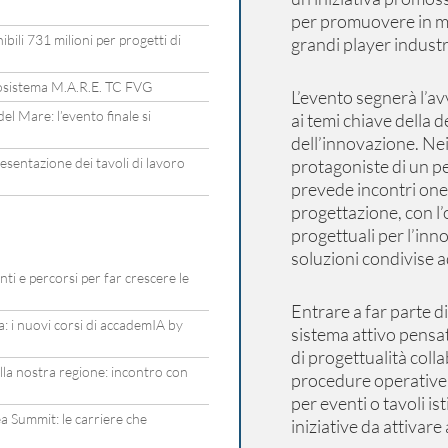
per promuovere in mo
bili 731 milioni per progetti di
grandi player industria
ecosistema M.A.R.E. TC FVG
L’evento segnerà l’a
l Mare: l’evento finale si
ai temi chiave della 
dell’innovazione. Ne
esentazione dei tavoli di lavoro
protagoniste di un p
prevede incontri one-t
progettazione, con l’
progettuali per l’inn
soluzioni condivise a
ti e percorsi per far crescere le
Entrare a far parte d
a: i nuovi corsi di accademIA by
sistema attivo pensa
di progettualità coll
ella nostra regione: incontro con
procedure operative,
per eventi o tavoli is
a Summit: le carriere che
iniziative da attivare a