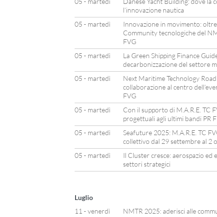
05 - martedì
Danese Yacht Building: dove la 
l’innovazione nautica
05 - martedì
Innovazione in movimento: oltre
Community tecnologiche del N
FVG
05 - martedì
La Green Shipping Finance Guide
decarbonizzazione del settore m
05 - martedì
Next Maritime Technology Road 
collaborazione al centro dell’ev
FVG
05 - martedì
Con il supporto di M.A.R.E. TC 
progettuali agli ultimi bandi PR
05 - martedì
Seafuture 2025: M.A.R.E. TC FV
collettivo dal 29 settembre al 2 
05 - martedì
Il Cluster cresce: aerospazio ed 
settori strategici
Luglio
11 - venerdì
NMTR 2025: aderisci alle commun