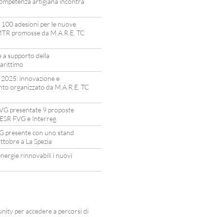
competenza artigiana incontra
 100 adesioni per le nuove
MTR promosse da M.A.R.E. TC
 a supporto della
arittimo
2025: innovazione e
ento organizzato da M.A.R.E. TC
FVG presentate 9 proposte
 FESR FVG e Interreg
G presente con uno stand
ottobre a La Spezia
energie rinnovabili i nuovi
ity per accedere a percorsi di