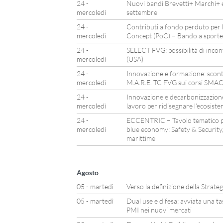
24 -
Nuovi bandi Brevetti+ Marchi+ e 
mercoledì
settembre
24 -
Contributi a fondo perduto per l
mercoledì
Concept (PoC) – Bando a sportel
24 -
SELECT FVG: possibilità di incon
mercoledì
(USA)
24 -
Innovazione e formazione: sconti
mercoledì
M.A.R.E. TC FVG sui corsi SM
24 -
Innovazione e decarbonizzazione
mercoledì
lavoro per ridisegnare l’ecosis
24 -
ECCENTRIC – Tavolo tematico per
mercoledì
blue economy: Safety & Security,
marittime
Agosto
05 - martedì
Verso la definizione della Strate
05 - martedì
Dual use e difesa: avviata una t
PMI nei nuovi mercati