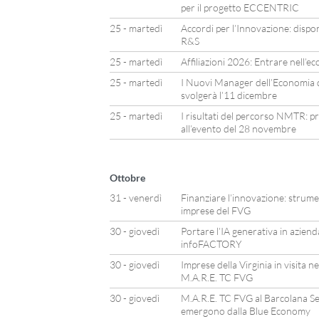
per il progetto ECCENTRIC
25 - martedì
Accordi per l’Innovazione: disponi
R&S
25 - martedì
Affiliazioni 2026: Entrare nell’
25 - martedì
I Nuovi Manager dell’Economia de
svolgerà l’11 dicembre
25 - martedì
I risultati del percorso NMTR: pr
all’evento del 28 novembre
Ottobre
31 - venerdì
Finanziare l’innovazione: strumen
imprese del FVG
30 - giovedì
Portare l’IA generativa in aziend
infoFACTORY
30 - giovedì
Imprese della Virginia in visita n
M.A.R.E. TC FVG
30 - giovedì
M.A.R.E. TC FVG al Barcolana Se
emergono dalla Blue Economy