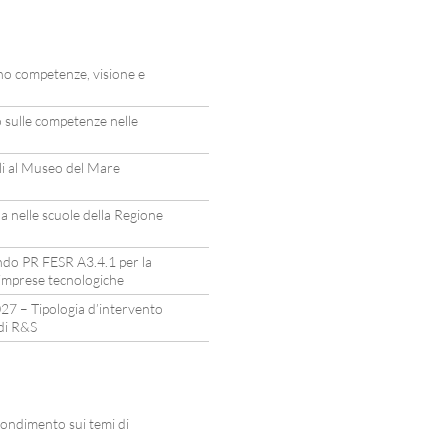
no competenze, visione e
o sulle competenze nelle
li al Museo del Mare
a nelle scuole della Regione
ando PR FESR A3.4.1 per la
 imprese tecnologiche
 – Tipologia d’intervento
 di R&S
ndimento sui temi di