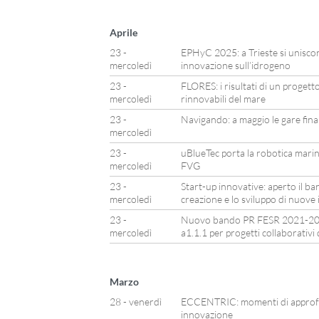
Aprile
23 -
EPHyC 2025: a Trieste si unisco
mercoledì
innovazione sull’idrogeno
23 -
FLORES: i risultati di un progett
mercoledì
rinnovabili del mare
23 -
Navigando: a maggio le gare fina
mercoledì
23 -
uBlueTec porta la robotica marin
mercoledì
FVG
23 -
Start-up innovative: aperto il b
mercoledì
creazione e lo sviluppo di nuove
23 -
Nuovo bando PR FESR 2021-2027
mercoledì
a1.1.1 per progetti collaborativi
Marzo
28 - venerdì
ECCENTRIC: momenti di approfo
innovazione