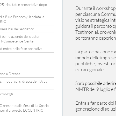
: risultati e prospettive dopo
Durante il workshop 
per ciascuna Communi
lla Blue Economy: lanciata la
visione strategica i
TRIC
guiderà il percorso 
omia blu dell’Adriatico
Testimonial, provenie
 per le aziende del cluster
porteranno esperienze
ACT-Competence Center
 entra nella fase operativa
La partecipazione è ap
mondo delle imprese, s
pubbliche, investitori
extraregionale.
ione a Dresda
a: i nuovi corsi di accademIA by
Sarà possibile aderi
NMTR del 9 luglio e fi
 Amburgo
Entra a far parte del
presente alla fiera di La Spezia
generazione di soluzi
le per il progetto ECCENTRIC