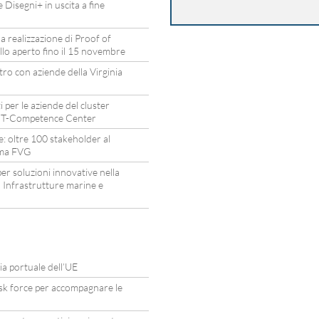
Disegni+ in uscita a fine
a realizzazione di Proof of
lo aperto fino il 15 novembre
tro con aziende della Virginia
 per le aziende del cluster
ACT-Competence Center
: oltre 100 stakeholder al
tema FVG
 soluzioni innovative nella
 Infrastrutture marine e
gia portuale dell’UE
ask force per accompagnare le