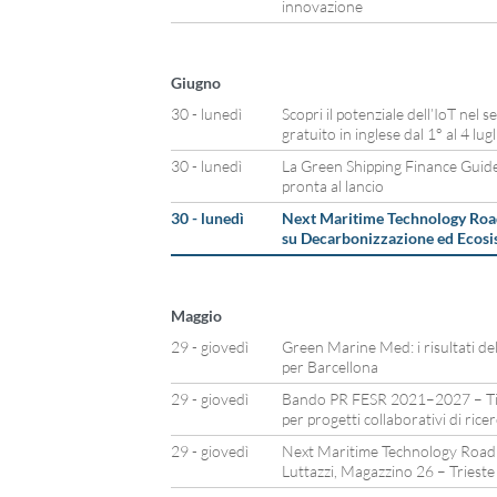
innovazione
Giugno
30 - lunedì
Scopri il potenziale dell’IoT nel
gratuito in inglese dal 1° al 4 lugl
30 - lunedì
La Green Shipping Finance Guid
pronta al lancio
30 - lunedì
Next Maritime Technology Road
su Decarbonizzazione ed Ecosi
Maggio
29 - giovedì
Green Marine Med: i risultati dell
per Barcellona
29 - giovedì
Bando PR FESR 2021–2027 – Tipo
per progetti collaborativi di rice
29 - giovedì
Next Maritime Technology Road 2
Luttazzi, Magazzino 26 – Trieste