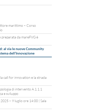
 settore marittimo – Corso
io
e preparata da mareFVG è
: al via le nuove Community
stema dell’Innovazione
a call for innovation e la strada
logia di intervento A.1.1.1
rca e sviluppo
025 – 9 luglio ore 14:00 | Sala