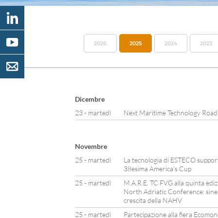
2026
2025
2024
2023
Dicembre
23 - martedì
Next Maritime Technology Roa
Novembre
25 - martedì
La tecnologia di ESTECO support
38esima America’s Cup
25 - martedì
M.A.R.E. TC FVG alla quinta edi
North Adriatic Conference: siner
crescita della NAHV
25 - martedì
Partecipazione alla fiera Ecomon