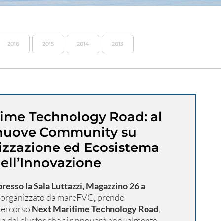
2016
2015
2014
2013
time Technology Road: al
 nuove Community su
zzazione ed Ecosistema
ell’Innovazione
 presso la Sala Luttazzi, Magazzino 26 a
o organizzato da mareFVG
,
prende
l percorso
Next Maritime Technology Road
,
sa dal cluster che si rinnoverà annualmente