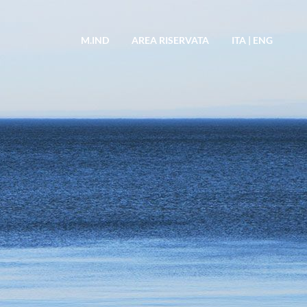
M.IND
AREA RISERVATA
ITA
|
ENG