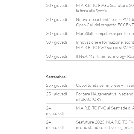
30 - giovedì
M.A.R.E. TC FVG a Seafuture 2025
la fiera alla Spezia
30 - giovedì
Nuove opportunità per le PMI de
Open Call del progetto ECCEN
30 - giovedì
MareSkill: competenze per l’econ
30 - giovedì
Innovazione e formazione: sconti
M.A.R.E. TC FVG sui corsi SM
30 - giovedì
Il Next Maritime Technology Road
Settembre
25 - giovedì
Opportunità per imprese – miss
25 - giovedì
Portare l’IA generativa in aziend
infoFACTORY
24 -
M.A.R.E. TC FVG al Seatrade di
mercoledì
24 -
Seafuture 2025: M.A.R.E. TC FVG 
mercoledì
in uno stand collettivo regiona