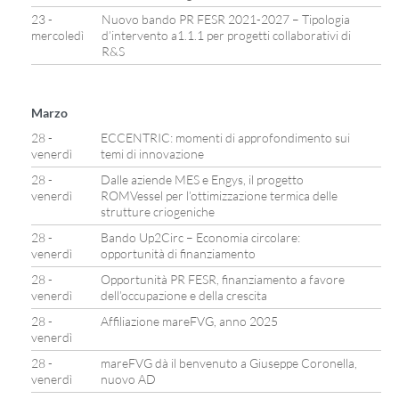
23 -
Nuovo bando PR FESR 2021-2027 – Tipologia
mercoledì
d’intervento a1.1.1 per progetti collaborativi di
R&S
Marzo
28 -
ECCENTRIC: momenti di approfondimento sui
venerdì
temi di innovazione
28 -
Dalle aziende MES e Engys, il progetto
venerdì
ROMVessel per l’ottimizzazione termica delle
strutture criogeniche
28 -
Bando Up2Circ – Economia circolare:
venerdì
opportunità di finanziamento
28 -
Opportunità PR FESR, finanziamento a favore
venerdì
dell’occupazione e della crescita
28 -
Affiliazione mareFVG, anno 2025
venerdì
28 -
mareFVG dà il benvenuto a Giuseppe Coronella,
venerdì
nuovo AD