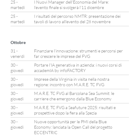
25 -
I Nuovi Manager dell’Economia del Mare:
martedì
l’evento finale si svolgerà l’11 dicembre
25 -
I risultati del percorso NMTR: presentazione dei
martedì
tavoli di lavoro all’evento del 28 novembre
Ottobre
31 -
Finanziare l’innovazione: strumenti e percorsi per
venerdì
far crescere le imprese del FVG
30 -
Portare l’IA generativa in azienda: i nuovi corsi di
giovedì
accademIA by infoFACTORY
30 -
Imprese della Virginia in visita nella nostra
giovedì
regione: incontro con M.A.R.E. TC FVG
30 -
M.A.R.E. TC FVG al Barcolana Sea Summit: le
giovedì
carriere che emergono dalla Blue Economy
30 -
M.A.R.E. TC FVG a Seafuture 2025: risultati e
giovedì
prospettive dopo la fiera alla Spezia
30 -
Nuove opportunità per le PMI della Blue
giovedì
Economy: lanciata la Open Call del progetto
ECCENTRIC