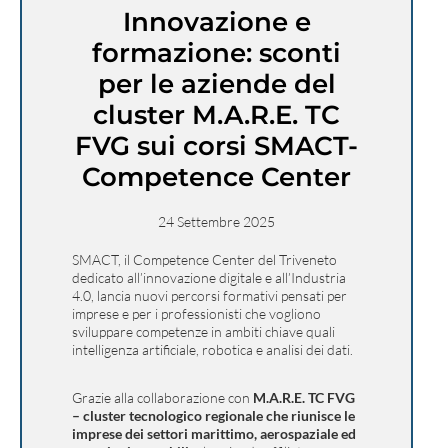
Innovazione e
formazione: sconti
per le aziende del
cluster M.A.R.E. TC
FVG sui corsi SMACT-
Competence Center
24 Settembre 2025
SMACT, il Competence Center del Triveneto
dedicato all’innovazione digitale e all’Industria
4.0, lancia nuovi percorsi formativi pensati per
imprese e per i professionisti che vogliono
sviluppare competenze in ambiti chiave quali
intelligenza artificiale, robotica e analisi dei dati.
Grazie alla collaborazione con
M.A.R.E. TC FVG
– cluster tecnologico regionale che riunisce le
imprese dei settori marittimo, aerospaziale ed