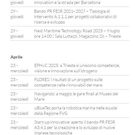
giovedì
innovation e la strada per Barcellona
29 -
Bando PR FESR 2021–2027 – Tipologia di
giovedì
intervento A.1.1.1 per progetti collaborativi di
ricerca e sviluppo
29 -
Next Maritime Technology Road 2025 – 9 luglio
giovedì
ore 14:00 | Sala Luttazzi, Magazzino 26 – Trieste
Aprile
23 -
EPHyC 2025: a Trieste si uniscono competenze,
mercoledì
visione e innovazione sull’idrogeno
23 -
FLORES: i risultati di un progetto sulle
mercoledì
competenze nelle rinnovabili del mare
23 -
Navigando: a maggio le gare finali al Museo del
mercoledì
Mare
23 -
uBlueTec porta la robotica marina nelle scuole
mercoledì
della Regione FVG
23 -
Start-up innovative: aperto il bando PR FESR
mercoledì
A3.4.1 per la creazione e lo sviluppo di nuove
imprese tecnologiche