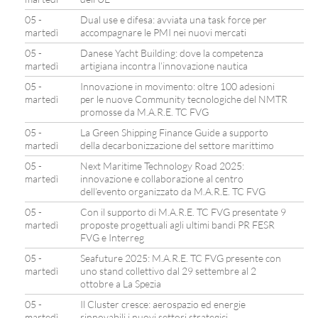
05 -
Dual use e difesa: avviata una task force per
martedì
accompagnare le PMI nei nuovi mercati
05 -
Danese Yacht Building: dove la competenza
martedì
artigiana incontra l’innovazione nautica
05 -
Innovazione in movimento: oltre 100 adesioni
martedì
per le nuove Community tecnologiche del NMTR
promosse da M.A.R.E. TC FVG
05 -
La Green Shipping Finance Guide a supporto
martedì
della decarbonizzazione del settore marittimo
05 -
Next Maritime Technology Road 2025:
martedì
innovazione e collaborazione al centro
dell’evento organizzato da M.A.R.E. TC FVG
05 -
Con il supporto di M.A.R.E. TC FVG presentate 9
martedì
proposte progettuali agli ultimi bandi PR FESR
FVG e Interreg
05 -
Seafuture 2025: M.A.R.E. TC FVG presente con
martedì
uno stand collettivo dal 29 settembre al 2
ottobre a La Spezia
05 -
Il Cluster cresce: aerospazio ed energie
martedì
rinnovabili i nuovi settori strategici