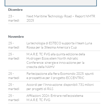
Dicembre
23 -
Next Maritime Technology Road – Report NMTR
martedì
2025
Novembre
25 -
La tecnologia di ESTECO supporta il team Luna
martedì
Rossa per la 38esima America’s Cup
25 -
M.A.R.E. TC FVG alla quinta edizione della
martedì
Hydrogen Ecosystem North Adriatic
Conference: sinergie e innovazione per la
crescita della NAHV
25 -
Partecipazione alla fiera Ecomondo 2025: spunti
martedì
e prospettive per il progetto ECCENTRIC
25 -
Accordi per l’Innovazione: disponibili 731 milioni
martedì
per progetti di R&S
25 -
Affiliazioni 2026: Entrare nell’ecosistema
martedì
M.A.R.E. TC FVG