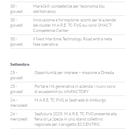
30 -
MareSkill: competenze per l’economia blu
giovedì
dell’Adriatico
30 -
Innovazione e formazione: sconti per le aziende
giovedì
del cluster M.A.R.E. TC FVG sui corsi SMACT-
Competence Center
30 -
Il Next Maritime Technology Road entra nella
giovedì
fase operativa
Settembre
25 -
Opportunità per imprese – missione a Dresda
giovedì
25 -
Portare l’IA generativa in azienda: i nuovi corsi
giovedì
di accademIA by infoFACTORY
24 -
M.A.R.E. TC FVG al Seatrade di Amburgo
mercoledì
24 -
Seafuture 2025: M.A.R.E. TC FVG presente alla
mercoledì
fiera di La Spezia in uno stand collettivo
regionale per il progetto ECCENTRIC