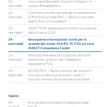
24 -
Nuovi bandi Brevetti+ Marchi+ e Disegni+ in
mercoledì
uscita a fine settembre
24 -
Contributi a fondo perduto per la realizzazione
mercoledì
di Proof of Concept (PoC) – Bando a sportello
aperto fino il 15 novembre
24 -
SELECT FVG: possibilità di incontro con aziende
mercoledì
della Virginia (USA)
24 -
Innovazione e formazione: sconti per le
mercoledì
aziende del cluster M.A.R.E. TC FVG sui corsi
SMACT-Competence Center
24 -
Innovazione e decarbonizzazione: oltre 100
mercoledì
stakeholder al lavoro per ridisegnare
l’ecosistema FVG
24 -
ECCENTRIC – Tavolo tematico per soluzioni
mercoledì
innovative nella blue economy: Safety &
Security, Infrastrutture marine e marittime
Agosto
05 -
Verso la definizione della Strategia portuale
martedì
dell’UE