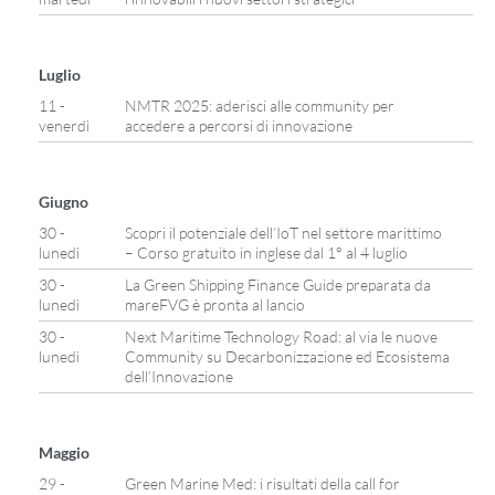
Luglio
11 -
NMTR 2025: aderisci alle community per
venerdì
accedere a percorsi di innovazione
Giugno
30 -
Scopri il potenziale dell’IoT nel settore marittimo
lunedì
– Corso gratuito in inglese dal 1° al 4 luglio
30 -
La Green Shipping Finance Guide preparata da
lunedì
mareFVG è pronta al lancio
30 -
Next Maritime Technology Road: al via le nuove
lunedì
Community su Decarbonizzazione ed Ecosistema
dell’Innovazione
Maggio
29 -
Green Marine Med: i risultati della call for