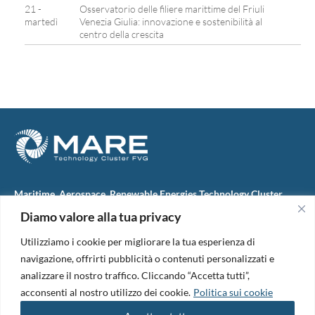
21 -
Osservatorio delle filiere marittime del Friuli
martedì
Venezia Giulia: innovazione e sostenibilità al
centro della crescita
Maritime, Aerospace, Renewable Energies Technology Cluster
FVG
Diamo valore alla tua privacy
M.A.R.E. TC FVG S.c.ar.l.
Via IX Giugno, 46
Utilizziamo i cookie per migliorare la tua esperienza di
34074 Monfalcone (Italy)
tel. +39 0481 723440
navigazione, offrirti pubblicità o contenuti personalizzati e
Codice Fiscale e Partita Iva: 01138620313
analizzare il nostro traffico. Cliccando “Accetta tutti”,
PEC:
marefvg@legalmail.it
acconsenti al nostro utilizzo dei cookie.
Politica sui cookie
Codice univoco per i pagamenti: M5UXCR1