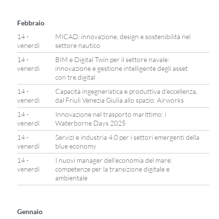
Febbraio
14 -
MICAD: innovazione, design e sostenibilità nel
venerdì
settore nautico
14 -
BIM e Digital Twin per il settore navale:
venerdì
innovazione e gestione intelligente degli asset
con tre.digital
14 -
Capacità ingegneristica e produttiva d’eccellenza,
venerdì
dal Friuli Venezia Giulia allo spazio: Airworks
14 -
Innovazione nel trasporto marittimo: i
venerdì
Waterborne Days 2025
14 -
Servizi e industria 4.0 per i settori emergenti della
venerdì
blue economy
14 -
I nuovi manager dell’economia del mare:
venerdì
competenze per la transizione digitale e
ambientale
Gennaio