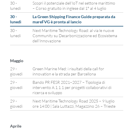
30 -
Scopri il potenziale dell’IoT nel settore marittimo
lunedì
– Corso gratuito in inglese dal 1° al 4 luglio
30 -
La Green Shipping Finance Guide preparata da
lunedì
mareFVG è pronta al lancio
30 -
Next Maritime Technology Road: al via le nuove
lunedì
Community su Decarbonizzazione ed Ecosistema
dell’Innovazione
Maggio
29 -
Green Marine Med: i risultati della call for
giovedì
innovation e la strada per Barcellona
29 -
Bando PR FESR 2021–2027 – Tipologia di
giovedì
intervento A.1.1.1 per progetti collaborativi di
ricerca e sviluppo
29 -
Next Maritime Technology Road 2025 – 9 luglio
giovedì
ore 14:00 | Sala Luttazzi, Magazzino 26 – Trieste
Aprile