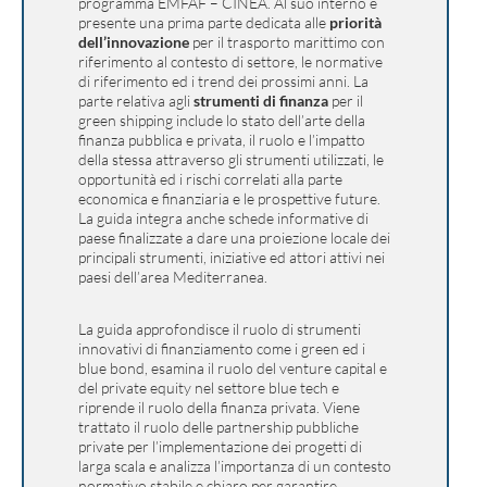
programma EMFAF – CINEA. Al suo interno è
presente una prima parte dedicata alle
priorità
dell’innovazione
per il trasporto marittimo con
riferimento al contesto di settore, le normative
di riferimento ed i trend dei prossimi anni. La
parte relativa agli
strumenti di finanza
per il
green shipping include lo stato dell’arte della
finanza pubblica e privata, il ruolo e l’impatto
della stessa attraverso gli strumenti utilizzati, le
opportunità ed i rischi correlati alla parte
economica e finanziaria e le prospettive future.
La guida integra anche schede informative di
paese finalizzate a dare una proiezione locale dei
principali strumenti, iniziative ed attori attivi nei
paesi dell’area Mediterranea.
La guida approfondisce il ruolo di strumenti
innovativi di finanziamento come i green ed i
blue bond, esamina il ruolo del venture capital e
del private equity nel settore blue tech e
riprende il ruolo della finanza privata. Viene
trattato il ruolo delle partnership pubbliche
private per l’implementazione dei progetti di
larga scala e analizza l’importanza di un contesto
normativo stabile e chiaro per garantire