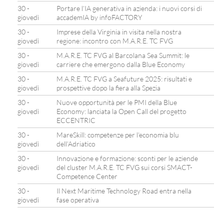
30 -
Portare l’IA generativa in azienda: i nuovi corsi di
giovedì
accademIA by infoFACTORY
30 -
Imprese della Virginia in visita nella nostra
giovedì
regione: incontro con M.A.R.E. TC FVG
30 -
M.A.R.E. TC FVG al Barcolana Sea Summit: le
giovedì
carriere che emergono dalla Blue Economy
30 -
M.A.R.E. TC FVG a Seafuture 2025: risultati e
giovedì
prospettive dopo la fiera alla Spezia
30 -
Nuove opportunità per le PMI della Blue
giovedì
Economy: lanciata la Open Call del progetto
ECCENTRIC
30 -
MareSkill: competenze per l’economia blu
giovedì
dell’Adriatico
30 -
Innovazione e formazione: sconti per le aziende
giovedì
del cluster M.A.R.E. TC FVG sui corsi SMACT-
Competence Center
30 -
Il Next Maritime Technology Road entra nella
giovedì
fase operativa