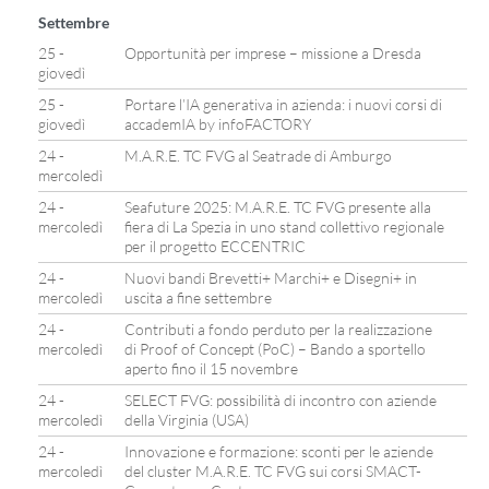
Settembre
25 -
Opportunità per imprese – missione a Dresda
giovedì
25 -
Portare l’IA generativa in azienda: i nuovi corsi di
giovedì
accademIA by infoFACTORY
24 -
M.A.R.E. TC FVG al Seatrade di Amburgo
mercoledì
24 -
Seafuture 2025: M.A.R.E. TC FVG presente alla
mercoledì
fiera di La Spezia in uno stand collettivo regionale
per il progetto ECCENTRIC
24 -
Nuovi bandi Brevetti+ Marchi+ e Disegni+ in
mercoledì
uscita a fine settembre
24 -
Contributi a fondo perduto per la realizzazione
mercoledì
di Proof of Concept (PoC) – Bando a sportello
aperto fino il 15 novembre
24 -
SELECT FVG: possibilità di incontro con aziende
mercoledì
della Virginia (USA)
24 -
Innovazione e formazione: sconti per le aziende
mercoledì
del cluster M.A.R.E. TC FVG sui corsi SMACT-