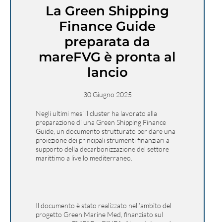
La Green Shipping
Finance Guide
preparata da
mareFVG è pronta al
lancio
30 Giugno 2025
Negli ultimi mesi il cluster ha lavorato alla
preparazione di una Green Shipping Finance
Guide, un documento strutturato per dare una
proiezione dei principali strumenti finanziari a
supporto della decarbonizzazione del settore
marittimo a livello mediterraneo.
Il documento è stato realizzato nell’ambito del
progetto Green Marine Med, finanziato sul