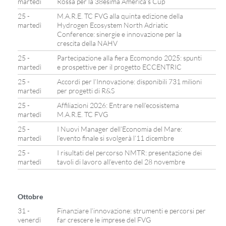
martedì
Rossa per la 38esima America’s Cup
25 -
M.A.R.E. TC FVG alla quinta edizione della
martedì
Hydrogen Ecosystem North Adriatic
Conference: sinergie e innovazione per la
crescita della NAHV
25 -
Partecipazione alla fiera Ecomondo 2025: spunti
martedì
e prospettive per il progetto ECCENTRIC
25 -
Accordi per l’Innovazione: disponibili 731 milioni
martedì
per progetti di R&S
25 -
Affiliazioni 2026: Entrare nell’ecosistema
martedì
M.A.R.E. TC FVG
25 -
I Nuovi Manager dell’Economia del Mare:
martedì
l’evento finale si svolgerà l’11 dicembre
25 -
I risultati del percorso NMTR: presentazione dei
martedì
tavoli di lavoro all’evento del 28 novembre
Ottobre
31 -
Finanziare l’innovazione: strumenti e percorsi per
venerdì
far crescere le imprese del FVG