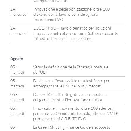
Competence Center
24 -
Innovazione e decarbonizzazione: oltre 100
mercoledì
stakeholder al lavoro per ridisegnare
l’ecosistema FVG
24 -
ECCENTRIC – Tavolo tematico per soluzioni
mercoledì
innovative nella blue economy: Safety & Security,
Infrastrutture marine e marittime
Agosto
05 -
Verso la definizione della Strategia portuale
martedì
dell’UE
05 -
Dual use e difesa: avviata una task force per
martedì
accompagnare le PMI nei nuovi mercati
05 -
Danese Yacht Building: dove la competenza
martedì
artigiana incontra l’innovazione nautica
05 -
Innovazione in movimento: oltre 100 adesioni
martedì
per le nuove Community tecnologiche del NMTR
promosse da M.A.R.E. TC FVG
05 -
La Green Shipping Finance Guide a supporto