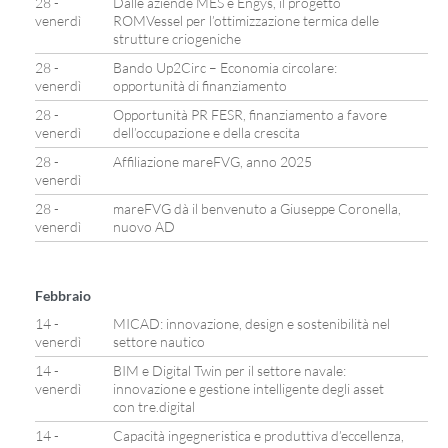
28 -
Dalle aziende MES e Engys, il progetto
venerdì
ROMVessel per l’ottimizzazione termica delle
strutture criogeniche
28 -
Bando Up2Circ – Economia circolare:
venerdì
opportunità di finanziamento
28 -
Opportunità PR FESR, finanziamento a favore
venerdì
dell’occupazione e della crescita
28 -
Affiliazione mareFVG, anno 2025
venerdì
28 -
mareFVG dà il benvenuto a Giuseppe Coronella,
venerdì
nuovo AD
Febbraio
14 -
MICAD: innovazione, design e sostenibilità nel
venerdì
settore nautico
14 -
BIM e Digital Twin per il settore navale:
venerdì
innovazione e gestione intelligente degli asset
con tre.digital
14 -
Capacità ingegneristica e produttiva d’eccellenza,