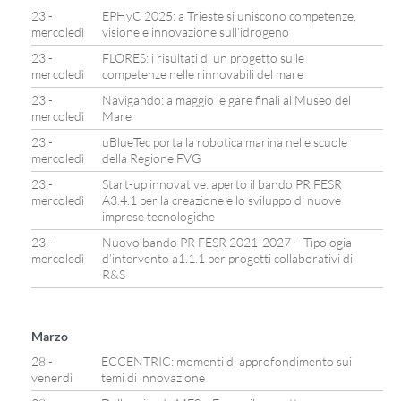
23 -
EPHyC 2025: a Trieste si uniscono competenze,
mercoledì
visione e innovazione sull’idrogeno
23 -
FLORES: i risultati di un progetto sulle
mercoledì
competenze nelle rinnovabili del mare
23 -
Navigando: a maggio le gare finali al Museo del
mercoledì
Mare
23 -
uBlueTec porta la robotica marina nelle scuole
mercoledì
della Regione FVG
23 -
Start-up innovative: aperto il bando PR FESR
mercoledì
A3.4.1 per la creazione e lo sviluppo di nuove
imprese tecnologiche
23 -
Nuovo bando PR FESR 2021-2027 – Tipologia
mercoledì
d’intervento a1.1.1 per progetti collaborativi di
R&S
Marzo
28 -
ECCENTRIC: momenti di approfondimento sui
venerdì
temi di innovazione