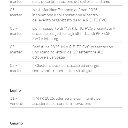
martedì
della decarbonizzazione del settore marittimo
05 -
Next Maritime Technology Road 2025:
martedì
innovazione e collaborazione al centro
dell’evento organizzato da M.A.R.E. TC FVG
05 -
Con il supporto di M.A.R.E. TC FVG presentate 9
martedì
proposte progettuali agli ultimi bandi PR FESR
FVG e Interreg
05 -
Seafuture 2025: M.A.R.E. TC FVG presente con
martedì
uno stand collettivo dal 29 settembre al 2
ottobre a La Spezia
05 -
Il Cluster cresce: aerospazio ed energie
martedì
rinnovabili i nuovi settori strategici
Luglio
11 -
NMTR 2025: aderisci alle community per
venerdì
accedere a percorsi di innovazione
Giugno