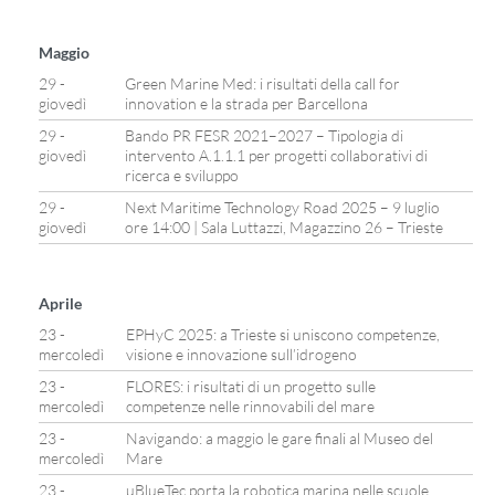
Maggio
29 -
Green Marine Med: i risultati della call for
giovedì
innovation e la strada per Barcellona
29 -
Bando PR FESR 2021–2027 – Tipologia di
giovedì
intervento A.1.1.1 per progetti collaborativi di
ricerca e sviluppo
29 -
Next Maritime Technology Road 2025 – 9 luglio
giovedì
ore 14:00 | Sala Luttazzi, Magazzino 26 – Trieste
Aprile
23 -
EPHyC 2025: a Trieste si uniscono competenze,
mercoledì
visione e innovazione sull’idrogeno
23 -
FLORES: i risultati di un progetto sulle
mercoledì
competenze nelle rinnovabili del mare
23 -
Navigando: a maggio le gare finali al Museo del
mercoledì
Mare
23 -
uBlueTec porta la robotica marina nelle scuole