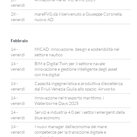
venerdì
28 -
mareFVG dà il benvenuto a Giuseppe Coronella,
venerdì
nuovo AD
Febbraio
14 -
MICAD: innovazione, design e sostenibilità nel
venerdì
settore nautico
14 -
BIM e Digital Twin per il settore navale:
venerdì
innovazione e gestione intelligente degli asset
con tre.digital
14 -
Capacità ingegneristica e produttiva d’eccellenza,
venerdì
dal Friuli Venezia Giulia allo spazio: Airworks
14 -
Innovazione nel trasporto marittimo: i
venerdì
Waterborne Days 2025
14 -
Servizi e industria 4.0 per i settori emergenti della
venerdì
blue economy
14 -
I nuovi manager dell’economia del mare:
venerdì
competenze per la transizione digitale e