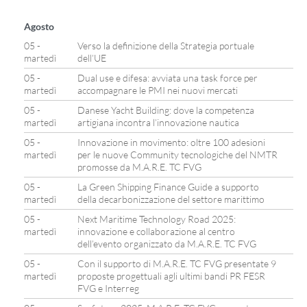
Agosto
05 -
Verso la definizione della Strategia portuale
martedì
dell’UE
05 -
Dual use e difesa: avviata una task force per
martedì
accompagnare le PMI nei nuovi mercati
05 -
Danese Yacht Building: dove la competenza
martedì
artigiana incontra l’innovazione nautica
05 -
Innovazione in movimento: oltre 100 adesioni
martedì
per le nuove Community tecnologiche del NMTR
promosse da M.A.R.E. TC FVG
05 -
La Green Shipping Finance Guide a supporto
martedì
della decarbonizzazione del settore marittimo
05 -
Next Maritime Technology Road 2025:
martedì
innovazione e collaborazione al centro
dell’evento organizzato da M.A.R.E. TC FVG
05 -
Con il supporto di M.A.R.E. TC FVG presentate 9
martedì
proposte progettuali agli ultimi bandi PR FESR
FVG e Interreg