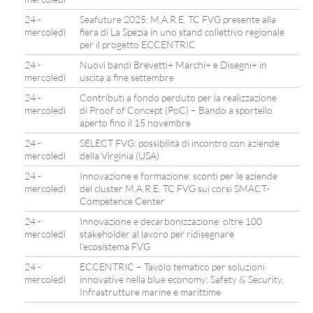
24 -
Seafuture 2025: M.A.R.E. TC FVG presente alla
mercoledì
fiera di La Spezia in uno stand collettivo regionale
per il progetto ECCENTRIC
24 -
Nuovi bandi Brevetti+ Marchi+ e Disegni+ in
mercoledì
uscita a fine settembre
24 -
Contributi a fondo perduto per la realizzazione
mercoledì
di Proof of Concept (PoC) – Bando a sportello
aperto fino il 15 novembre
24 -
SELECT FVG: possibilità di incontro con aziende
mercoledì
della Virginia (USA)
24 -
Innovazione e formazione: sconti per le aziende
mercoledì
del cluster M.A.R.E. TC FVG sui corsi SMACT-
Competence Center
24 -
Innovazione e decarbonizzazione: oltre 100
mercoledì
stakeholder al lavoro per ridisegnare
l’ecosistema FVG
24 -
ECCENTRIC – Tavolo tematico per soluzioni
mercoledì
innovative nella blue economy: Safety & Security,
Infrastrutture marine e marittime