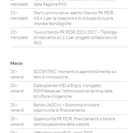
mercoledì
della Regione FVG
23 -
Start-up innovative: aperto il bando PR FESR
mercoledì
A3.4.1 per la creazione e lo sviluppo di nuove
imprese tecnologiche
23 -
Nuovo bando PR FESR 2021-2027 – Tipologia
mercoledì
d’intervento a1.1.1 per progetti collaborativi di
R&S
Marzo
28 -
ECCENTRIC: momenti di approfondimento sui
venerdì
temi di innovazione
28 -
Dalle aziende MES e Engys, il progetto
venerdì
ROMVessel per l’ottimizzazione termica delle
strutture criogeniche
28 -
Bando Up2Circ – Economia circolare:
venerdì
opportunità di finanziamento
28 -
Opportunità PR FESR, finanziamento a favore
venerdì
dell’occupazione e della crescita
28 -
Affiliazione mareFVG, anno 2025