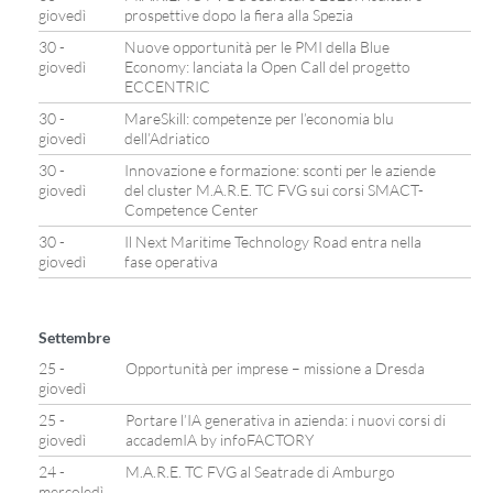
giovedì
prospettive dopo la fiera alla Spezia
30 -
Nuove opportunità per le PMI della Blue
giovedì
Economy: lanciata la Open Call del progetto
ECCENTRIC
30 -
MareSkill: competenze per l’economia blu
giovedì
dell’Adriatico
30 -
Innovazione e formazione: sconti per le aziende
giovedì
del cluster M.A.R.E. TC FVG sui corsi SMACT-
Competence Center
30 -
Il Next Maritime Technology Road entra nella
giovedì
fase operativa
Settembre
25 -
Opportunità per imprese – missione a Dresda
giovedì
25 -
Portare l’IA generativa in azienda: i nuovi corsi di
giovedì
accademIA by infoFACTORY
24 -
M.A.R.E. TC FVG al Seatrade di Amburgo
mercoledì