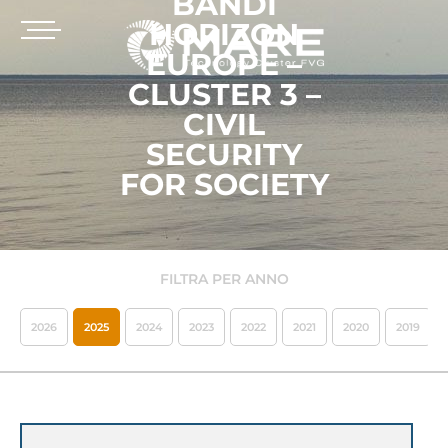
BANDI
HORIZON
EUROPE –
CLUSTER 3 –
CIVIL
SECURITY
FOR SOCIETY
FILTRA PER ANNO
2026
2025
2024
2023
2022
2021
2020
2019