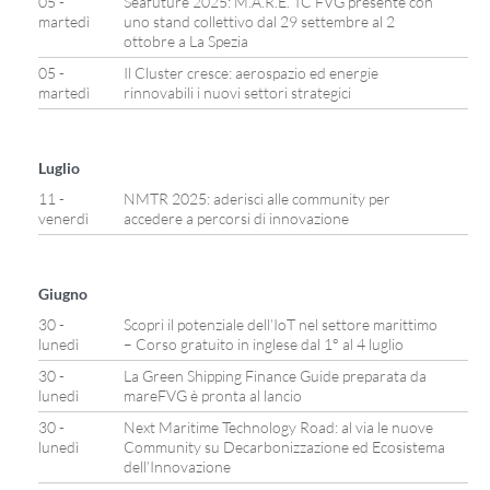
05 -
Seafuture 2025: M.A.R.E. TC FVG presente con
martedì
uno stand collettivo dal 29 settembre al 2
ottobre a La Spezia
05 -
Il Cluster cresce: aerospazio ed energie
martedì
rinnovabili i nuovi settori strategici
Luglio
11 -
NMTR 2025: aderisci alle community per
venerdì
accedere a percorsi di innovazione
Giugno
30 -
Scopri il potenziale dell’IoT nel settore marittimo
lunedì
– Corso gratuito in inglese dal 1° al 4 luglio
30 -
La Green Shipping Finance Guide preparata da
lunedì
mareFVG è pronta al lancio
30 -
Next Maritime Technology Road: al via le nuove
lunedì
Community su Decarbonizzazione ed Ecosistema
dell’Innovazione