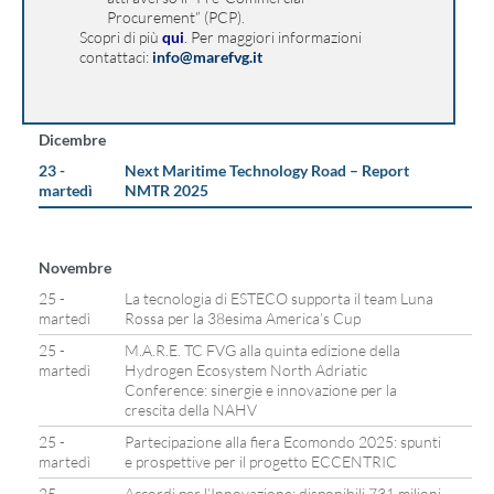
Procurement” (PCP).
Scopri di più
qui
. Per maggiori informazioni
contattaci:
info@marefvg.it
Dicembre
23 -
Next Maritime Technology Road – Report
martedì
NMTR 2025
Novembre
25 -
La tecnologia di ESTECO supporta il team Luna
martedì
Rossa per la 38esima America’s Cup
25 -
M.A.R.E. TC FVG alla quinta edizione della
martedì
Hydrogen Ecosystem North Adriatic
Conference: sinergie e innovazione per la
crescita della NAHV
25 -
Partecipazione alla fiera Ecomondo 2025: spunti
martedì
e prospettive per il progetto ECCENTRIC
25 -
Accordi per l’Innovazione: disponibili 731 milioni