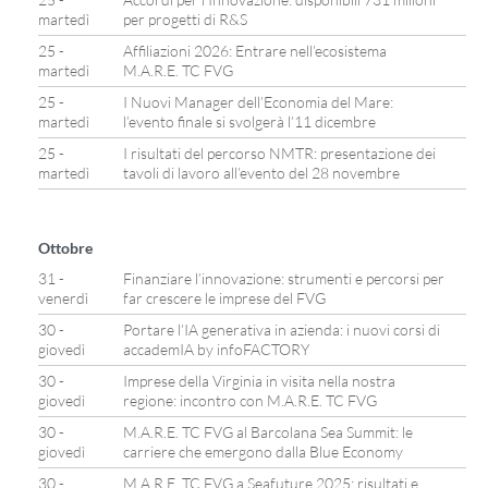
martedì
per progetti di R&S
25 -
Affiliazioni 2026: Entrare nell’ecosistema
martedì
M.A.R.E. TC FVG
25 -
I Nuovi Manager dell’Economia del Mare:
martedì
l’evento finale si svolgerà l’11 dicembre
25 -
I risultati del percorso NMTR: presentazione dei
martedì
tavoli di lavoro all’evento del 28 novembre
Ottobre
31 -
Finanziare l’innovazione: strumenti e percorsi per
venerdì
far crescere le imprese del FVG
30 -
Portare l’IA generativa in azienda: i nuovi corsi di
giovedì
accademIA by infoFACTORY
30 -
Imprese della Virginia in visita nella nostra
giovedì
regione: incontro con M.A.R.E. TC FVG
30 -
M.A.R.E. TC FVG al Barcolana Sea Summit: le
giovedì
carriere che emergono dalla Blue Economy
30 -
M.A.R.E. TC FVG a Seafuture 2025: risultati e