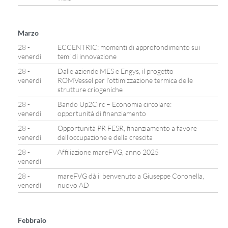
Marzo
28 -
ECCENTRIC: momenti di approfondimento sui
venerdì
temi di innovazione
28 -
Dalle aziende MES e Engys, il progetto
venerdì
ROMVessel per l’ottimizzazione termica delle
strutture criogeniche
28 -
Bando Up2Circ – Economia circolare:
venerdì
opportunità di finanziamento
28 -
Opportunità PR FESR, finanziamento a favore
venerdì
dell’occupazione e della crescita
28 -
Affiliazione mareFVG, anno 2025
venerdì
28 -
mareFVG dà il benvenuto a Giuseppe Coronella,
venerdì
nuovo AD
Febbraio