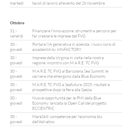
martedì
tavoli di lavoro all’evento del 28 novembre
Ottobre
31 -
Finanziare l’innovazione: strumenti e percorsi per
venerdì
far crescere le imprese del FVG
30 -
Portare l’IA generativa in azienda: i nuovi corsi di
giovedì
accademIA by infoFACTORY
30 -
Imprese della Virginia in visita nella nostra
giovedì
regione: incontro con M.A.R.E. TC FVG
30 -
M.A.R.E. TC FVG al Barcolana Sea Summit: le
giovedì
carriere che emergono dalla Blue Economy
30 -
M.A.R.E. TC FVG a Seafuture 2025: risultati e
giovedì
prospettive dopo la fiera alla Spezia
30 -
Nuove opportunità per le PMI della Blue
giovedì
Economy: lanciata la Open Call del progetto
ECCENTRIC
30 -
MareSkill: competenze per l’economia blu
giovedì
dell’Adriatico