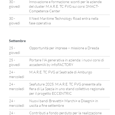
30 -
Innovazione e formazione: sconti per le aziende
giovedì
del cluster M.A.R.E. TC FVG sui corsi SMACT-
Competence Center
30 -
Il Next Maritime Technology Road entra nella
giovedì
fase operativa
Settembre
25 -
Opportunità per imprese – missione a Dresda
giovedì
25 -
Portare l’IA generativa in azienda: i nuovi corsi di
giovedì
accademIA by infoFACTORY
24 -
M.A.R.E. TC FVG al Seatrade di Amburgo
mercoledì
24 -
Seafuture 2025: M.A.R.E. TC FVG presente alla
mercoledì
fiera di La Spezia in uno stand collettivo regionale
per il progetto ECCENTRIC
24 -
Nuovi bandi Brevetti+ Marchi+ e Disegni+ in
mercoledì
uscita a fine settembre
24 -
Contributi a fondo perduto per la realizzazione