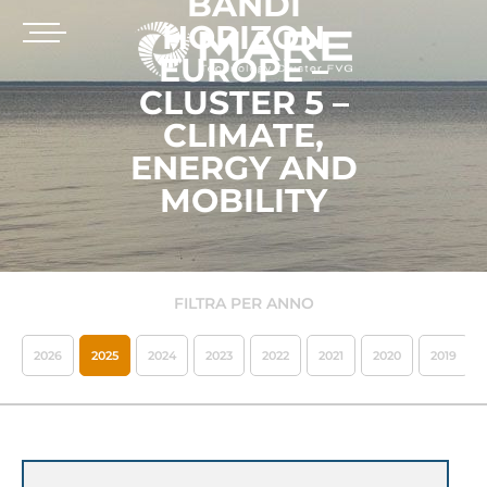
BANDI
HORIZON
EUROPE –
CLUSTER 5 –
CLIMATE,
ENERGY AND
MOBILITY
FILTRA PER ANNO
2026
2025
2024
2023
2022
2021
2020
2019