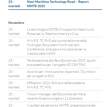
23 -
Next Maritime Technology Road – Report
martedì
NMTR 2025
Novembre
25 -
La tecnologia di ESTECO supporta il team Luna
martedì
Rossa per la 38esima America’s Cup
25 -
M.A.R.E. TC FVG alla quinta edizione della
martedì
Hydrogen Ecosystem North Adriatic
Conference: sinergie e innovazione per la
crescita della NAHV
25 -
Partecipazione alla fiera Ecomondo 2025: spunti
martedì
e prospettive per il progetto ECCENTRIC
25 -
Accordi per l’Innovazione: disponibili 731 milioni
martedì
per progetti di R&S
25 -
Affiliazioni 2026: Entrare nell’ecosistema
martedì
M.A.R.E. TC FVG
25 -
I Nuovi Manager dell’Economia del Mare:
martedì
l’evento finale si svolgerà l’11 dicembre
25 -
I risultati del percorso NMTR: presentazione dei