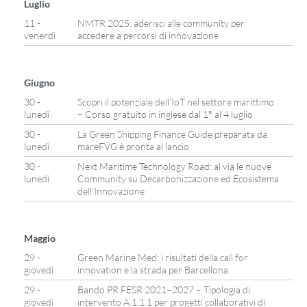
Luglio
11 -
NMTR 2025: aderisci alle community per
venerdì
accedere a percorsi di innovazione
Giugno
30 -
Scopri il potenziale dell’IoT nel settore marittimo
lunedì
– Corso gratuito in inglese dal 1° al 4 luglio
30 -
La Green Shipping Finance Guide preparata da
lunedì
mareFVG è pronta al lancio
30 -
Next Maritime Technology Road: al via le nuove
lunedì
Community su Decarbonizzazione ed Ecosistema
dell’Innovazione
Maggio
29 -
Green Marine Med: i risultati della call for
giovedì
innovation e la strada per Barcellona
29 -
Bando PR FESR 2021–2027 – Tipologia di
giovedì
intervento A.1.1.1 per progetti collaborativi di