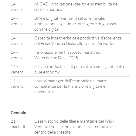
14 -
MICAD: innovazione, design e sostenibilità nel
venerdì
settore nautico
14 -
BIM e Digital Twin per il settore navale:
venerdì
innovazione e gestione intelligente degli asset
con tre.digital
14 -
Capacità ingegneristica e produttiva d’eccellenza,
venerdì
dal Friuli Venezia Giulia allo spazio: Airworks
14 -
Innovazione nel trasporto marittimo: i
venerdì
Waterborne Days 2025
14 -
Servizi e industria 4.0 per i settori emergenti della
venerdì
blue economy
14 -
I nuovi manager dell’economia del mare:
venerdì
competenze per la transizione digitale e
ambientale
Gennaio
21 -
Osservatorio delle filiere marittime del Friuli
martedì
Venezia Giulia: innovazione e sostenibilità al
centro della crescita