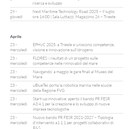
ricerca e sviluppo
29 -
Next Maritime Technology Road 2025 – 9 luglio
giovedì
ore 14:00 | Sala Luttazzi, Magazzino 26 – Trieste
Aprile
23 -
EPHyC 2025: a Trieste si uniscono competenze,
mercoledì
visione e innovazione sull’idrogeno
23 -
FLORES: i risultati di un progetto sulle
mercoledì
competenze nelle rinnovabili del mare
23 -
Navigando: a maggio le gare finali al Museo del
mercoledì
Mare
23 -
uBlueTec porta la robotica marina nelle scuole
mercoledì
della Regione FVG
23 -
Start-up innovative: aperto il bando PR FESR
mercoledì
A3.4.1 per la creazione e lo sviluppo di nuove
imprese tecnologiche
23 -
Nuovo bando PR FESR 2021-2027 – Tipologia
mercoledì
d’intervento a1.1.1 per progetti collaborativi di
R&S