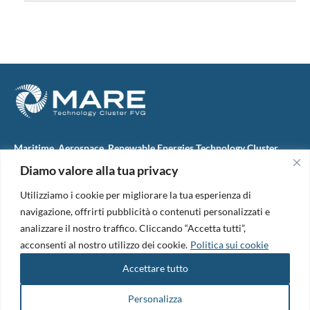
Maritime, Aerospace, Renewable Energies Technology Cluster
FVG
Diamo valore alla tua privacy
M.A.R.E. TC FVG S.c.ar.l.
Via IX Giugno, 46
Utilizziamo i cookie per migliorare la tua esperienza di
34074 Monfalcone (Italy)
tel. +39 0481 723440
navigazione, offrirti pubblicità o contenuti personalizzati e
Codice Fiscale e Partita Iva: 01138620313
analizzare il nostro traffico. Cliccando “Accetta tutti”,
PEC:
marefvg@legalmail.it
acconsenti al nostro utilizzo dei cookie.
Politica sui cookie
Codice univoco per i pagamenti: M5UXCR1
Accettare tutto
Copyright 2026. Design and development by
B42
Informativa Privacy
|
Cookie Policy
|
Amm. Trasparente
|
Bandi &
Personalizza
Avvisi