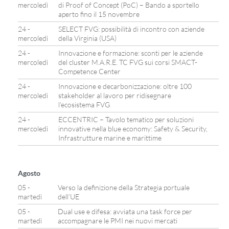
mercoledì
di Proof of Concept (PoC) – Bando a sportello
aperto fino il 15 novembre
24 -
SELECT FVG: possibilità di incontro con aziende
mercoledì
della Virginia (USA)
24 -
Innovazione e formazione: sconti per le aziende
mercoledì
del cluster M.A.R.E. TC FVG sui corsi SMACT-
Competence Center
24 -
Innovazione e decarbonizzazione: oltre 100
mercoledì
stakeholder al lavoro per ridisegnare
l’ecosistema FVG
24 -
ECCENTRIC – Tavolo tematico per soluzioni
mercoledì
innovative nella blue economy: Safety & Security,
Infrastrutture marine e marittime
Agosto
05 -
Verso la definizione della Strategia portuale
martedì
dell’UE
05 -
Dual use e difesa: avviata una task force per
martedì
accompagnare le PMI nei nuovi mercati