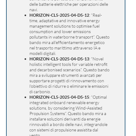
delle batterie elettriche per operazioni delle
navi.
HORIZON-CL5-2025-04-D5-12
: “Real-
time, adaptative and innovative energy
management solutions to optimise fuel
consumption and lower emissions
pollutants in waterborne transport”. Questo
bando mira all’efficientamento energetico
nel trasporto marittimo attraverso IA e
modelli digitali.
HORIZON-CL5-2025-04-D5-13
: “Novel
holistic intelligent tools for variable retrofit
and decarbonised scenarios”. Questo bando
mira a sviluppare strumenti avanzati per
supportare progetti di rinnovamento con
l’obiettivo di ridurre o eliminare le emissioni
di carbonio.
HORIZON-CL5-2025-04-D5-15
: “Optimal
integrated onboard renewable energy
solutions, by considering Wind-Assisted
Propulsion Systems”. Questo bando mira a
installare soluzioni derivanti da energie
rinnovabili a bordo delle navi, integrandole
con sistemi di propulsione assistita dal
vento.