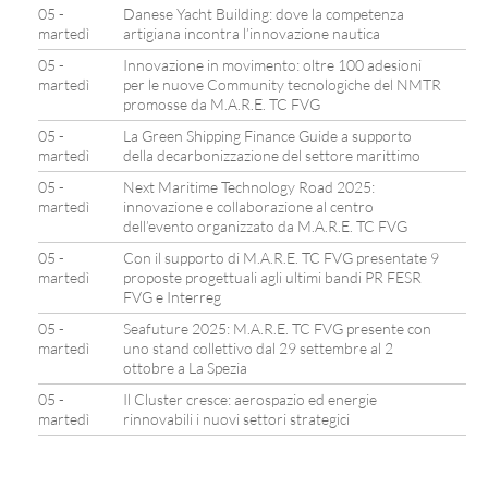
05 -
Danese Yacht Building: dove la competenza
martedì
artigiana incontra l’innovazione nautica
05 -
Innovazione in movimento: oltre 100 adesioni
martedì
per le nuove Community tecnologiche del NMTR
promosse da M.A.R.E. TC FVG
05 -
La Green Shipping Finance Guide a supporto
martedì
della decarbonizzazione del settore marittimo
05 -
Next Maritime Technology Road 2025:
martedì
innovazione e collaborazione al centro
dell’evento organizzato da M.A.R.E. TC FVG
05 -
Con il supporto di M.A.R.E. TC FVG presentate 9
martedì
proposte progettuali agli ultimi bandi PR FESR
FVG e Interreg
05 -
Seafuture 2025: M.A.R.E. TC FVG presente con
martedì
uno stand collettivo dal 29 settembre al 2
ottobre a La Spezia
05 -
Il Cluster cresce: aerospazio ed energie
martedì
rinnovabili i nuovi settori strategici