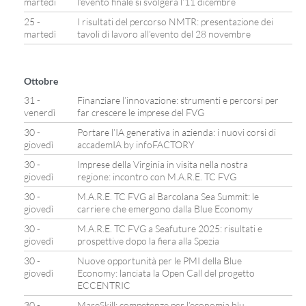
martedì
l’evento finale si svolgerà l’11 dicembre
25 -
I risultati del percorso NMTR: presentazione dei
martedì
tavoli di lavoro all’evento del 28 novembre
Ottobre
31 -
Finanziare l’innovazione: strumenti e percorsi per
venerdì
far crescere le imprese del FVG
30 -
Portare l’IA generativa in azienda: i nuovi corsi di
giovedì
accademIA by infoFACTORY
30 -
Imprese della Virginia in visita nella nostra
giovedì
regione: incontro con M.A.R.E. TC FVG
30 -
M.A.R.E. TC FVG al Barcolana Sea Summit: le
giovedì
carriere che emergono dalla Blue Economy
30 -
M.A.R.E. TC FVG a Seafuture 2025: risultati e
giovedì
prospettive dopo la fiera alla Spezia
30 -
Nuove opportunità per le PMI della Blue
giovedì
Economy: lanciata la Open Call del progetto
ECCENTRIC
30 -
MareSkill: competenze per l’economia blu