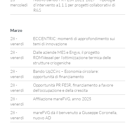
mercoledì
d’intervento a1.1.1 per progetti collaborativi di
R&S
Marzo
28 -
ECCENTRIC: momenti di approfondimento sui
venerdì
temi di innovazione
28 -
Dalle aziende MES e Engys, il progetto
venerdì
ROMVessel per l’ottimizzazione termica delle
strutture criogeniche
28 -
Bando Up2Circ – Economia circolare:
venerdì
opportunità di finanziamento
28 -
Opportunità PR FESR, finanziamento a favore
venerdì
dell’occupazione e della crescita
28 -
Affiliazione mareFVG, anno 2025
venerdì
28 -
mareFVG dà il benvenuto a Giuseppe Coronella,
venerdì
nuovo AD