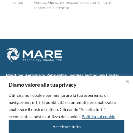
martedì
Venezia Giulia: innovazione e sostenibilità al
centro della crescita
Maritime, Aerospace, Renewable Energies Technology Cluster
FVG
Diamo valore alla tua privacy
M.A.R.E. TC FVG S.c.ar.l.
Via IX Giugno, 46
Utilizziamo i cookie per migliorare la tua esperienza di
34074 Monfalcone (Italy)
tel. +39 0481 723440
navigazione, offrirti pubblicità o contenuti personalizzati e
Codice Fiscale e Partita Iva: 01138620313
analizzare il nostro traffico. Cliccando “Accetta tutti”,
PEC:
marefvg@legalmail.it
acconsenti al nostro utilizzo dei cookie.
Politica sui cookie
Codice univoco per i pagamenti: M5UXCR1
Accettare tutto
Copyright 2026. Design and development by
B42