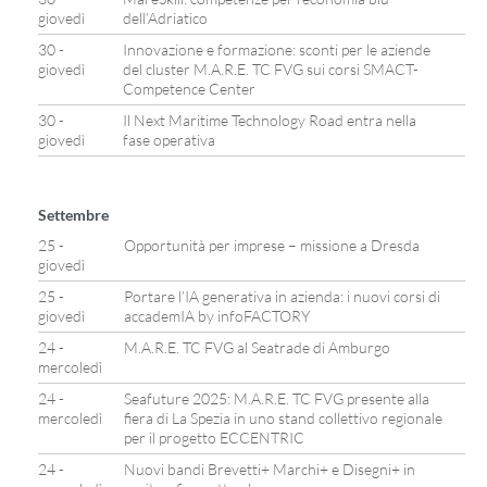
giovedì
dell’Adriatico
30 -
Innovazione e formazione: sconti per le aziende
giovedì
del cluster M.A.R.E. TC FVG sui corsi SMACT-
Competence Center
30 -
Il Next Maritime Technology Road entra nella
giovedì
fase operativa
Settembre
25 -
Opportunità per imprese – missione a Dresda
giovedì
25 -
Portare l’IA generativa in azienda: i nuovi corsi di
giovedì
accademIA by infoFACTORY
24 -
M.A.R.E. TC FVG al Seatrade di Amburgo
mercoledì
24 -
Seafuture 2025: M.A.R.E. TC FVG presente alla
mercoledì
fiera di La Spezia in uno stand collettivo regionale
per il progetto ECCENTRIC
24 -
Nuovi bandi Brevetti+ Marchi+ e Disegni+ in