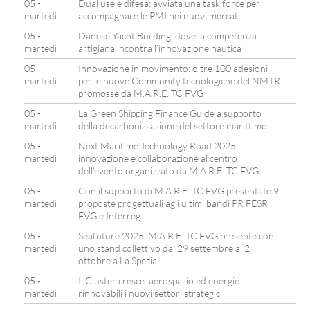
05 -
Dual use e difesa: avviata una task force per
martedì
accompagnare le PMI nei nuovi mercati
05 -
Danese Yacht Building: dove la competenza
martedì
artigiana incontra l’innovazione nautica
05 -
Innovazione in movimento: oltre 100 adesioni
martedì
per le nuove Community tecnologiche del NMTR
promosse da M.A.R.E. TC FVG
05 -
La Green Shipping Finance Guide a supporto
martedì
della decarbonizzazione del settore marittimo
05 -
Next Maritime Technology Road 2025:
martedì
innovazione e collaborazione al centro
dell’evento organizzato da M.A.R.E. TC FVG
05 -
Con il supporto di M.A.R.E. TC FVG presentate 9
martedì
proposte progettuali agli ultimi bandi PR FESR
FVG e Interreg
05 -
Seafuture 2025: M.A.R.E. TC FVG presente con
martedì
uno stand collettivo dal 29 settembre al 2
ottobre a La Spezia
05 -
Il Cluster cresce: aerospazio ed energie
martedì
rinnovabili i nuovi settori strategici