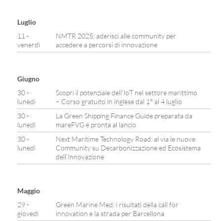
Luglio
11 -
NMTR 2025: aderisci alle community per
venerdì
accedere a percorsi di innovazione
Giugno
30 -
Scopri il potenziale dell’IoT nel settore marittimo
lunedì
– Corso gratuito in inglese dal 1° al 4 luglio
30 -
La Green Shipping Finance Guide preparata da
lunedì
mareFVG è pronta al lancio
30 -
Next Maritime Technology Road: al via le nuove
lunedì
Community su Decarbonizzazione ed Ecosistema
dell’Innovazione
Maggio
29 -
Green Marine Med: i risultati della call for
giovedì
innovation e la strada per Barcellona