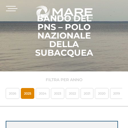
BANDO DEL
PNS – POLO
NAZIONALE
DELLA
SUBACQUEA
FILTRA PER ANNO
2026
2025
2024
2023
2022
2021
2020
2019