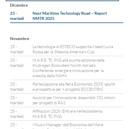
Dicembre
23 -
Next Maritime Technology Road – Report
martedì
NMTR 2025
Novembre
25 -
La tecnologia di ESTECO supporta il team Luna
martedì
Rossa per la 38esima America’s Cup
25 -
M.A.R.E. TC FVG alla quinta edizione della
martedì
Hydrogen Ecosystem North Adriatic
Conference: sinergie e innovazione per la
crescita della NAHV
25 -
Partecipazione alla fiera Ecomondo 2025: spunti
martedì
e prospettive per il progetto ECCENTRIC
25 -
Accordi per l’Innovazione: disponibili 731 milioni
martedì
per progetti di R&S
25 -
Affiliazioni 2026: Entrare nell’ecosistema
martedì
M.A.R.E. TC FVG
25 -
I Nuovi Manager dell’Economia del Mare: