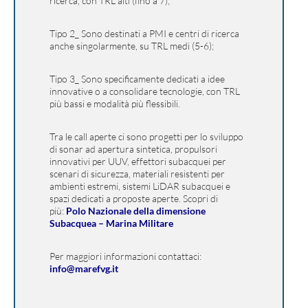
ricerca, con TRL alti (fino a 7);
Tipo 2_
Sono destinati a PMI e centri di ricerca
anche singolarmente, su TRL medi (5-6);
Tipo 3_
Sono specificamente dedicati a idee
innovative o a consolidare tecnologie, con TRL
più bassi e modalità più flessibili.
Tra le call aperte ci sono progetti per lo sviluppo
di sonar ad apertura sintetica, propulsori
innovativi per UUV, effettori subacquei per
scenari di sicurezza, materiali resistenti per
ambienti estremi, sistemi LiDAR subacquei e
spazi dedicati a proposte aperte. Scopri di
più:
Polo Nazionale della dimensione
Subacquea – Marina Militare
Per maggiori informazioni contattaci
:
info@marefvg.it