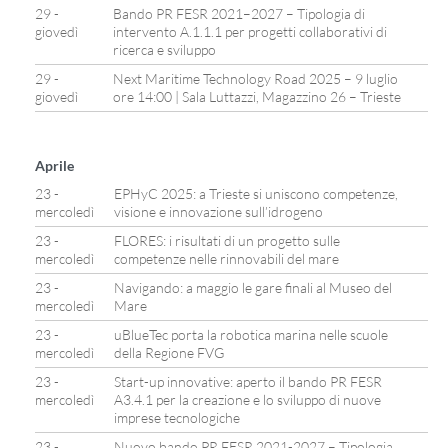
29 -
Bando PR FESR 2021–2027 – Tipologia di
giovedì
intervento A.1.1.1 per progetti collaborativi di
ricerca e sviluppo
29 -
Next Maritime Technology Road 2025 – 9 luglio
giovedì
ore 14:00 | Sala Luttazzi, Magazzino 26 – Trieste
Aprile
23 -
EPHyC 2025: a Trieste si uniscono competenze,
mercoledì
visione e innovazione sull’idrogeno
23 -
FLORES: i risultati di un progetto sulle
mercoledì
competenze nelle rinnovabili del mare
23 -
Navigando: a maggio le gare finali al Museo del
mercoledì
Mare
23 -
uBlueTec porta la robotica marina nelle scuole
mercoledì
della Regione FVG
23 -
Start-up innovative: aperto il bando PR FESR
mercoledì
A3.4.1 per la creazione e lo sviluppo di nuove
imprese tecnologiche
23 -
Nuovo bando PR FESR 2021-2027 – Tipologia