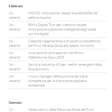
Febbraio
14 -
MICAD: innovazione, design e sostenibilità nel
venerdì
settore nautico
14 -
BIM e Digital Twin per il settore navale:
venerdì
innovazione e gestione intelligente degli asset
con tre.digital
14 -
Capacità ingegneristica e produttiva d’eccellenza,
venerdì
dal Friuli Venezia Giulia allo spazio: Airworks
14 -
Innovazione nel trasporto marittimo: i
venerdì
Waterborne Days 2025
14 -
Servizi e industria 4.0 per i settori emergenti della
venerdì
blue economy
14 -
I nuovi manager dell’economia del mare:
venerdì
competenze per la transizione digitale e
ambientale
Gennaio
21 -
Osservatorio delle filiere marittime del Friuli