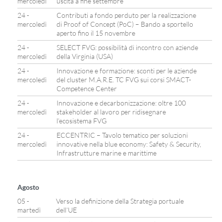
mercoledì
uscita a fine settembre
24 -
Contributi a fondo perduto per la realizzazione
mercoledì
di Proof of Concept (PoC) – Bando a sportello
aperto fino il 15 novembre
24 -
SELECT FVG: possibilità di incontro con aziende
mercoledì
della Virginia (USA)
24 -
Innovazione e formazione: sconti per le aziende
mercoledì
del cluster M.A.R.E. TC FVG sui corsi SMACT-
Competence Center
24 -
Innovazione e decarbonizzazione: oltre 100
mercoledì
stakeholder al lavoro per ridisegnare
l’ecosistema FVG
24 -
ECCENTRIC – Tavolo tematico per soluzioni
mercoledì
innovative nella blue economy: Safety & Security,
Infrastrutture marine e marittime
Agosto
05 -
Verso la definizione della Strategia portuale
martedì
dell’UE