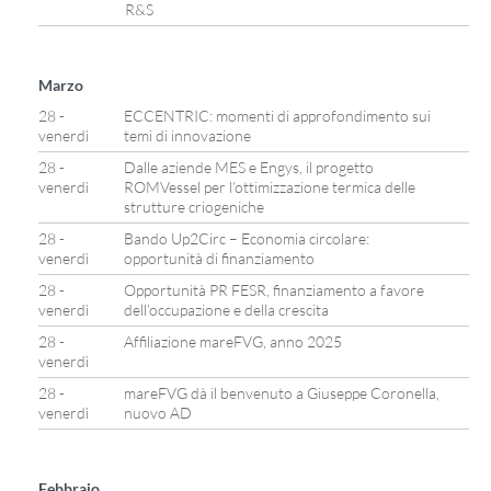
R&S
Marzo
28 -
ECCENTRIC: momenti di approfondimento sui
venerdì
temi di innovazione
28 -
Dalle aziende MES e Engys, il progetto
venerdì
ROMVessel per l’ottimizzazione termica delle
strutture criogeniche
28 -
Bando Up2Circ – Economia circolare:
venerdì
opportunità di finanziamento
28 -
Opportunità PR FESR, finanziamento a favore
venerdì
dell’occupazione e della crescita
28 -
Affiliazione mareFVG, anno 2025
venerdì
28 -
mareFVG dà il benvenuto a Giuseppe Coronella,
venerdì
nuovo AD
Febbraio