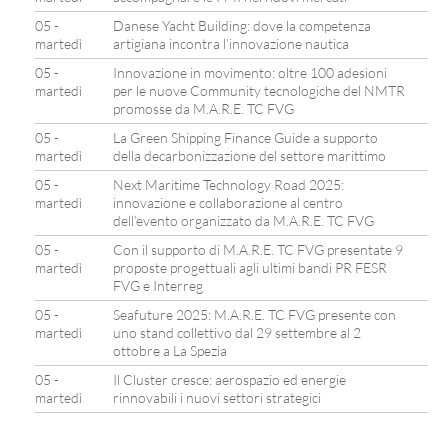
05 -
Danese Yacht Building: dove la competenza
martedì
artigiana incontra l’innovazione nautica
05 -
Innovazione in movimento: oltre 100 adesioni
martedì
per le nuove Community tecnologiche del NMTR
promosse da M.A.R.E. TC FVG
05 -
La Green Shipping Finance Guide a supporto
martedì
della decarbonizzazione del settore marittimo
05 -
Next Maritime Technology Road 2025:
martedì
innovazione e collaborazione al centro
dell’evento organizzato da M.A.R.E. TC FVG
05 -
Con il supporto di M.A.R.E. TC FVG presentate 9
martedì
proposte progettuali agli ultimi bandi PR FESR
FVG e Interreg
05 -
Seafuture 2025: M.A.R.E. TC FVG presente con
martedì
uno stand collettivo dal 29 settembre al 2
ottobre a La Spezia
05 -
Il Cluster cresce: aerospazio ed energie
martedì
rinnovabili i nuovi settori strategici