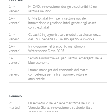
14 -
MICAD: innovazione, design e sostenibilità nel
venerdì
settore nautico
14 -
BIM e Digital Twin per il settore navale:
venerdì
innovazione e gestione intelligente degli asset
con tre.digital
14 -
Capacità ingegneristica e produttiva d’eccellenza,
venerdì
dal Friuli Venezia Giulia allo spazio: Airworks
14 -
Innovazione nel trasporto marittimo: i
venerdì
Waterborne Days 2025
14 -
Servizi e industria 4.0 per i settori emergenti della
venerdì
blue economy
14 -
I nuovi manager dell’economia del mare:
venerdì
competenze per la transizione digitale e
ambientale
Gennaio
21 -
Osservatorio delle filiere marittime del Friuli
martedì
Venezia Giulia: innovazione e sostenibilità al
centro della crescita