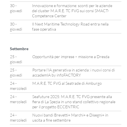
30 -
Innovazione e formazione: sconti per le aziende
giovedì
del cluster M.A.R.E. TC FVG sui corsi SMACT-
Competence Center
30 -
Il Next Maritime Technology Road entra nella
giovedì
fase operativa
Settembre
25 -
Opportunità per imprese – missione a Dresda
giovedì
25 -
Portare l’IA generativa in azienda: i nuovi corsi di
giovedì
accademIA by infoFACTORY
24 -
M.A.R.E. TC FVG al Seatrade di Amburgo
mercoledì
24 -
Seafuture 2025: M.A.R.E. TC FVG presente alla
mercoledì
fiera di La Spezia in uno stand collettivo regionale
per il progetto ECCENTRIC
24 -
Nuovi bandi Brevetti+ Marchi+ e Disegni+ in
mercoledì
uscita a fine settembre