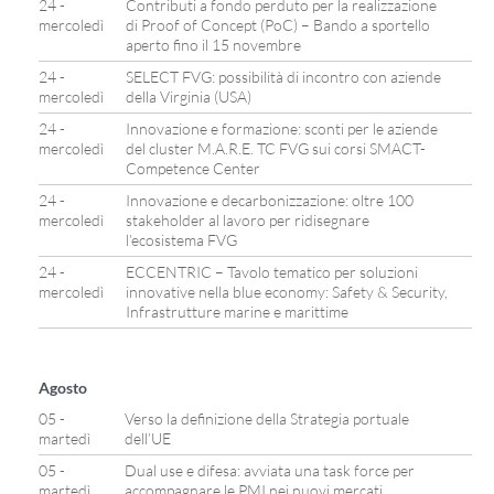
24 -
Contributi a fondo perduto per la realizzazione
mercoledì
di Proof of Concept (PoC) – Bando a sportello
aperto fino il 15 novembre
24 -
SELECT FVG: possibilità di incontro con aziende
mercoledì
della Virginia (USA)
24 -
Innovazione e formazione: sconti per le aziende
mercoledì
del cluster M.A.R.E. TC FVG sui corsi SMACT-
Competence Center
24 -
Innovazione e decarbonizzazione: oltre 100
mercoledì
stakeholder al lavoro per ridisegnare
l’ecosistema FVG
24 -
ECCENTRIC – Tavolo tematico per soluzioni
mercoledì
innovative nella blue economy: Safety & Security,
Infrastrutture marine e marittime
Agosto
05 -
Verso la definizione della Strategia portuale
martedì
dell’UE
05 -
Dual use e difesa: avviata una task force per
martedì
accompagnare le PMI nei nuovi mercati