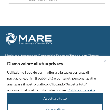
Maritime, Aerospace, Renewable Energies Technology Cluster
FVG
Diamo valore alla tua privacy
M.A.R.E. TC FVG S.c.ar.l.
Via IX Giugno, 46
Utilizziamo i cookie per migliorare la tua esperienza di
34074 Monfalcone (Italy)
tel. +39 0481 723440
navigazione, offrirti pubblicità o contenuti personalizzati e
Codice Fiscale e Partita Iva: 01138620313
analizzare il nostro traffico. Cliccando “Accetta tutti”,
PEC:
marefvg@legalmail.it
acconsenti al nostro utilizzo dei cookie.
Politica sui cookie
Codice univoco per i pagamenti: M5UXCR1
Accettare tutto
Copyright 2026. Design and development by
B42
Informativa Privacy
|
Cookie Policy
|
Amm. Trasparente
|
Bandi &
Personalizza
Avvisi