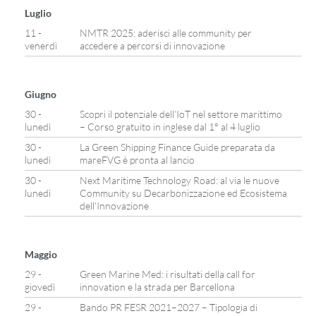
Luglio
11 -
NMTR 2025: aderisci alle community per
venerdì
accedere a percorsi di innovazione
Giugno
30 -
Scopri il potenziale dell’IoT nel settore marittimo
lunedì
– Corso gratuito in inglese dal 1° al 4 luglio
30 -
La Green Shipping Finance Guide preparata da
lunedì
mareFVG è pronta al lancio
30 -
Next Maritime Technology Road: al via le nuove
lunedì
Community su Decarbonizzazione ed Ecosistema
dell’Innovazione
Maggio
29 -
Green Marine Med: i risultati della call for
giovedì
innovation e la strada per Barcellona
29 -
Bando PR FESR 2021–2027 – Tipologia di