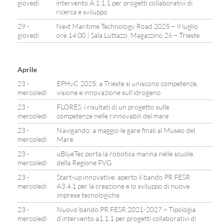
giovedì
intervento A.1.1.1 per progetti collaborativi di
ricerca e sviluppo
29 -
Next Maritime Technology Road 2025 – 9 luglio
giovedì
ore 14:00 | Sala Luttazzi, Magazzino 26 – Trieste
Aprile
23 -
EPHyC 2025: a Trieste si uniscono competenze,
mercoledì
visione e innovazione sull’idrogeno
23 -
FLORES: i risultati di un progetto sulle
mercoledì
competenze nelle rinnovabili del mare
23 -
Navigando: a maggio le gare finali al Museo del
mercoledì
Mare
23 -
uBlueTec porta la robotica marina nelle scuole
mercoledì
della Regione FVG
23 -
Start-up innovative: aperto il bando PR FESR
mercoledì
A3.4.1 per la creazione e lo sviluppo di nuove
imprese tecnologiche
23 -
Nuovo bando PR FESR 2021-2027 – Tipologia
mercoledì
d’intervento a1.1.1 per progetti collaborativi di