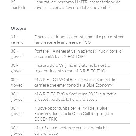
25 -
I risultati del percorso NMTR: presentazione dei
martedì
tavoli di lavoro all’evento del 28 novembre
Ottobre
31 -
Finanziare l’innovazione: strumenti e percorsi per
venerdì
far crescere le imprese del FVG
30 -
Portare l’IA generativa in azienda: i nuovi corsi di
giovedì
accademIA by infoFACTORY
30 -
Imprese della Virginia in visita nella nostra
giovedì
regione: incontro con M.A.R.E. TC FVG
30 -
M.A.R.E. TC FVG al Barcolana Sea Summit: le
giovedì
carriere che emergono dalla Blue Economy
30 -
M.A.R.E. TC FVG a Seafuture 2025: risultati e
giovedì
prospettive dopo la fiera alla Spezia
30 -
Nuove opportunità per le PMI della Blue
giovedì
Economy: lanciata la Open Call del progetto
ECCENTRIC
30 -
MareSkill: competenze per l’economia blu
giovedì
dell’Adriatico