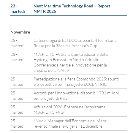
23 -
Next Maritime Technology Road – Report
martedì
NMTR 2025
Novembre
25 -
La tecnologia di ESTECO supporta il team Luna
martedì
Rossa per la 38esima America’s Cup
25 -
M.A.R.E. TC FVG alla quinta edizione della
martedì
Hydrogen Ecosystem North Adriatic
Conference: sinergie e innovazione per la
crescita della NAHV
25 -
Partecipazione alla fiera Ecomondo 2025: spunti
martedì
e prospettive per il progetto ECCENTRIC
25 -
Accordi per l’Innovazione: disponibili 731 milioni
martedì
per progetti di R&S
25 -
Affiliazioni 2026: Entrare nell’ecosistema
martedì
M.A.R.E. TC FVG
25 -
I Nuovi Manager dell’Economia del Mare:
martedì
l’evento finale si svolgerà l’11 dicembre