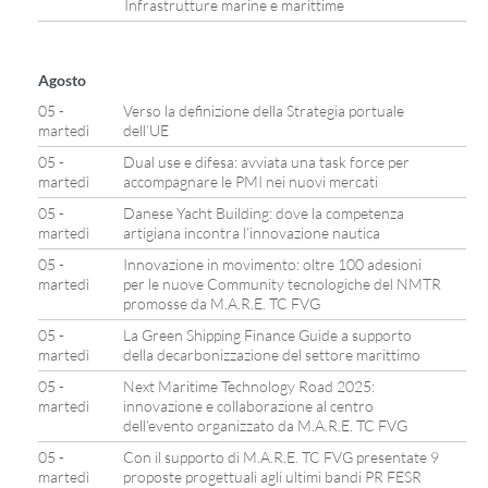
Infrastrutture marine e marittime
Agosto
05 -
Verso la definizione della Strategia portuale
martedì
dell’UE
05 -
Dual use e difesa: avviata una task force per
martedì
accompagnare le PMI nei nuovi mercati
05 -
Danese Yacht Building: dove la competenza
martedì
artigiana incontra l’innovazione nautica
05 -
Innovazione in movimento: oltre 100 adesioni
martedì
per le nuove Community tecnologiche del NMTR
promosse da M.A.R.E. TC FVG
05 -
La Green Shipping Finance Guide a supporto
martedì
della decarbonizzazione del settore marittimo
05 -
Next Maritime Technology Road 2025:
martedì
innovazione e collaborazione al centro
dell’evento organizzato da M.A.R.E. TC FVG
05 -
Con il supporto di M.A.R.E. TC FVG presentate 9
martedì
proposte progettuali agli ultimi bandi PR FESR