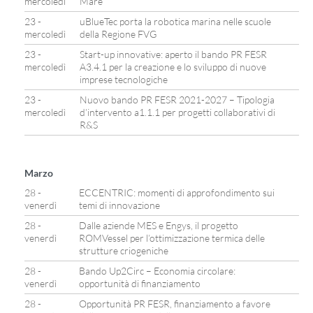
mercoledì
Mare
23 -
uBlueTec porta la robotica marina nelle scuole
mercoledì
della Regione FVG
23 -
Start-up innovative: aperto il bando PR FESR
mercoledì
A3.4.1 per la creazione e lo sviluppo di nuove
imprese tecnologiche
23 -
Nuovo bando PR FESR 2021-2027 – Tipologia
mercoledì
d’intervento a1.1.1 per progetti collaborativi di
R&S
Marzo
28 -
ECCENTRIC: momenti di approfondimento sui
venerdì
temi di innovazione
28 -
Dalle aziende MES e Engys, il progetto
venerdì
ROMVessel per l’ottimizzazione termica delle
strutture criogeniche
28 -
Bando Up2Circ – Economia circolare:
venerdì
opportunità di finanziamento
28 -
Opportunità PR FESR, finanziamento a favore