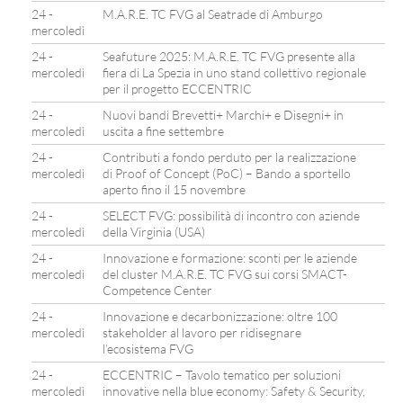
24 -
M.A.R.E. TC FVG al Seatrade di Amburgo
mercoledì
24 -
Seafuture 2025: M.A.R.E. TC FVG presente alla
mercoledì
fiera di La Spezia in uno stand collettivo regionale
per il progetto ECCENTRIC
24 -
Nuovi bandi Brevetti+ Marchi+ e Disegni+ in
mercoledì
uscita a fine settembre
24 -
Contributi a fondo perduto per la realizzazione
mercoledì
di Proof of Concept (PoC) – Bando a sportello
aperto fino il 15 novembre
24 -
SELECT FVG: possibilità di incontro con aziende
mercoledì
della Virginia (USA)
24 -
Innovazione e formazione: sconti per le aziende
mercoledì
del cluster M.A.R.E. TC FVG sui corsi SMACT-
Competence Center
24 -
Innovazione e decarbonizzazione: oltre 100
mercoledì
stakeholder al lavoro per ridisegnare
l’ecosistema FVG
24 -
ECCENTRIC – Tavolo tematico per soluzioni
mercoledì
innovative nella blue economy: Safety & Security,