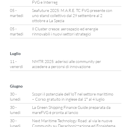
FVG e Interreg
05 -
Seafuture 2025: M.A.R.E. TC FVG presente con
martedì
uno stand collettivo dal 29 settembre al 2
ottobre a La Spezia
05 -
Il Cluster cresce: aerospazio ed energie
martedì
rinnovabili i nuovi settori strategici
Luglio
11 -
NMTR 2025: aderisci alle community per
venerdì
accedere a percorsi di innovazione
Giugno
30 -
Scopri il potenziale dell’IoT nel settore marittimo
lunedì
– Corso gratuito in inglese dal 1° al 4 luglio
30 -
La Green Shipping Finance Guide preparata da
lunedì
mareFVG è pronta al lancio
30 -
Next Maritime Technology Road: al via le nuove
lunedì
Community su Decarbonizzazione ed Ecosistema