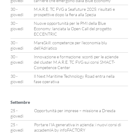
giovedì
carriere che emergono dalla Blue Economy
30 -
M.A.R.E. TC FVG a Seafuture 2025: risultati e
giovedì
prospettive dopo la fiera alla Spezia
30 -
Nuove opportunità per le PMI della Blue
giovedì
Economy: lanciata la Open Call del progetto
ECCENTRIC
30 -
MareSkill: competenze per l’economia blu
giovedì
dell’Adriatico
30 -
Innovazione e formazione: sconti per le aziende
giovedì
del cluster M.A.R.E. TC FVG sui corsi SMACT-
Competence Center
30 -
Il Next Maritime Technology Road entra nella
giovedì
fase operativa
Settembre
25 -
Opportunità per imprese – missione a Dresda
giovedì
25 -
Portare l’IA generativa in azienda: i nuovi corsi di
giovedì
accademIA by infoFACTORY