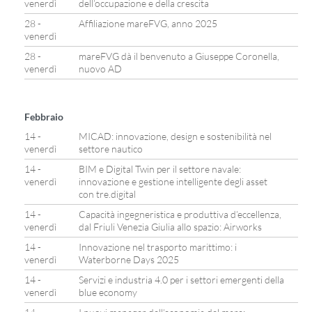
venerdì
dell’occupazione e della crescita
28 -
Affiliazione mareFVG, anno 2025
venerdì
28 -
mareFVG dà il benvenuto a Giuseppe Coronella,
venerdì
nuovo AD
Febbraio
14 -
MICAD: innovazione, design e sostenibilità nel
venerdì
settore nautico
14 -
BIM e Digital Twin per il settore navale:
venerdì
innovazione e gestione intelligente degli asset
con tre.digital
14 -
Capacità ingegneristica e produttiva d’eccellenza,
venerdì
dal Friuli Venezia Giulia allo spazio: Airworks
14 -
Innovazione nel trasporto marittimo: i
venerdì
Waterborne Days 2025
14 -
Servizi e industria 4.0 per i settori emergenti della
venerdì
blue economy