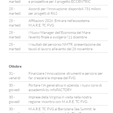
martedì
e prospettive per il progetto ECCENTRIC
25 -
Accordi per l’Innovazione: disponibili 731 milioni
martedì
per progetti di R&S
25 -
Affiliazioni 2026: Entrare nell’ecosistema
martedì
M.A.R.E. TC FVG
25 -
I Nuovi Manager dell’Economia del Mare:
martedì
l’evento finale si svolgerà l’11 dicembre
25 -
I risultati del percorso NMTR: presentazione dei
martedì
tavoli di lavoro all’evento del 28 novembre
Ottobre
31 -
Finanziare l’innovazione: strumenti e percorsi per
venerdì
far crescere le imprese del FVG
30 -
Portare l’IA generativa in azienda: i nuovi corsi di
giovedì
accademIA by infoFACTORY
30 -
Imprese della Virginia in visita nella nostra
giovedì
regione: incontro con M.A.R.E. TC FVG
30 -
M.A.R.E. TC FVG al Barcolana Sea Summit: le