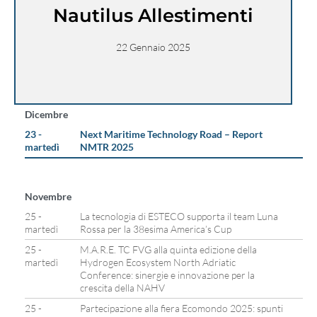
Nautilus Allestimenti
22 Gennaio 2025
Dicembre
23 -
Next Maritime Technology Road – Report
martedì
NMTR 2025
Novembre
25 -
La tecnologia di ESTECO supporta il team Luna
martedì
Rossa per la 38esima America’s Cup
25 -
M.A.R.E. TC FVG alla quinta edizione della
martedì
Hydrogen Ecosystem North Adriatic
Conference: sinergie e innovazione per la
crescita della NAHV
25 -
Partecipazione alla fiera Ecomondo 2025: spunti