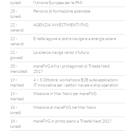
lunedì
l’Unione Europea per le PMI
25 -
Percorsi di formazione aziendale
lunedì
22 -
AGENZIA INVESTIMENTI FVG
venerdì
22 -
E nelle lagune si potrà navigare a energia solare
venerdì
21 -
La scienza naviga verso il futuro
giovedì
20 -
mareFVG è fra i protagonisti di Trieste Next
mercoledì
2017
19 -
4 – 5 Ottobre: workshop e B2B sulle applicazioni
martedì
IT innovative per i settori navale e ship operation
19 -
Missione in Mar Nero per mareFVG
martedì
18 -
Missione di mareFVG nel Mar Nero
lunedì
18 -
mareFVG in primo piano a Trieste Next 2017
lunedì