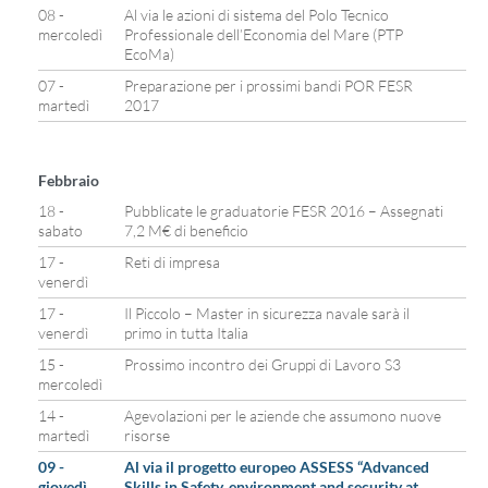
08 -
Al via le azioni di sistema del Polo Tecnico
mercoledì
Professionale dell’Economia del Mare (PTP
EcoMa)
07 -
Preparazione per i prossimi bandi POR FESR
martedì
2017
Febbraio
18 -
Pubblicate le graduatorie FESR 2016 – Assegnati
sabato
7,2 M€ di beneficio
17 -
Reti di impresa
venerdì
17 -
Il Piccolo – Master in sicurezza navale sarà il
venerdì
primo in tutta Italia
15 -
Prossimo incontro dei Gruppi di Lavoro S3
mercoledì
14 -
Agevolazioni per le aziende che assumono nuove
martedì
risorse
09 -
Al via il progetto europeo ASSESS “Advanced
giovedì
Skills in Safety, environment and security at