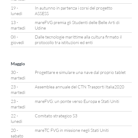
19 -
In autunno in partenza i corsi del progetto
lunedì
ASSESS
13 -
mareFVG premia gli Studenti delle Belle Arti di
martedì
Udine
08 -
Dalle tecnologie marittime alla cultura firmato il
giovedì
protocollo tra istituzioni ed enti
Maggio
30 -
Progettare e simulare una nave dal proprio tablet
martedì
23 -
Assemblea annuale del CTN Trasporti Italia2020
martedì
23 -
mareFVG: un ponte verso Europa e Stati Uniti
martedì
22 -
Comitato strategico S3
lunedì
20 -
mareTC FVG in missione negli Stati Uniti
sabato