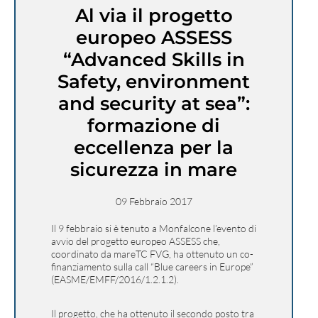
Al via il progetto
europeo ASSESS
“Advanced Skills in
Safety, environment
and security at sea”:
formazione di
eccellenza per la
sicurezza in mare
09 Febbraio 2017
Il 9 febbraio si è tenuto a Monfalcone l’evento di
avvio del progetto europeo ASSESS che,
coordinato da mareTC FVG, ha ottenuto un co-
finanziamento sulla call “Blue careers in Europe”
(EASME/EMFF/2016/1.2.1.2).
Il progetto, che ha ottenuto il secondo posto tra