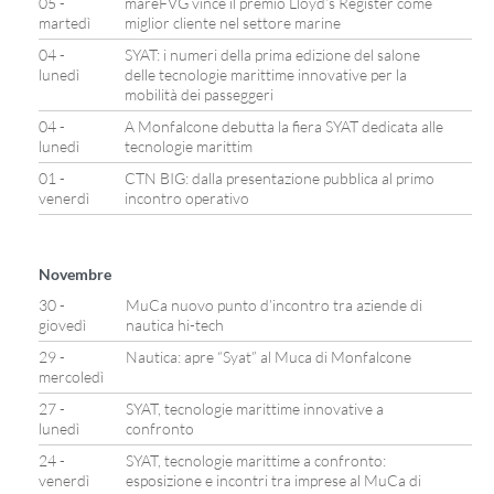
05 -
mareFVG vince il premio Lloyd’s Register come
martedì
miglior cliente nel settore marine
04 -
SYAT: i numeri della prima edizione del salone
lunedì
delle tecnologie marittime innovative per la
mobilità dei passeggeri
04 -
A Monfalcone debutta la fiera SYAT dedicata alle
lunedì
tecnologie marittim
01 -
CTN BIG: dalla presentazione pubblica al primo
venerdì
incontro operativo
Novembre
30 -
MuCa nuovo punto d’incontro tra aziende di
giovedì
nautica hi-tech
29 -
Nautica: apre “Syat” al Muca di Monfalcone
mercoledì
27 -
SYAT, tecnologie marittime innovative a
lunedì
confronto
24 -
SYAT, tecnologie marittime a confronto:
venerdì
esposizione e incontri tra imprese al MuCa di