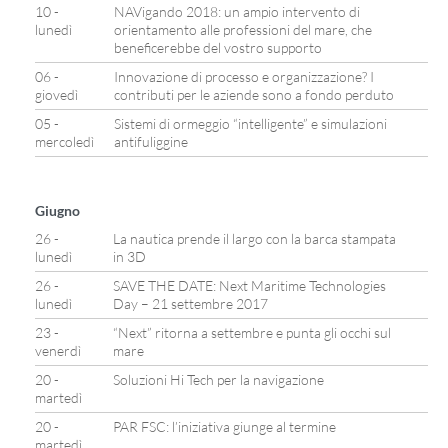
10 -
NAVigando 2018: un ampio intervento di
lunedì
orientamento alle professioni del mare, che
beneficerebbe del vostro supporto
06 -
Innovazione di processo e organizzazione? I
giovedì
contributi per le aziende sono a fondo perduto
05 -
Sistemi di ormeggio “intelligente” e simulazioni
mercoledì
antifuliggine
Giugno
26 -
La nautica prende il largo con la barca stampata
lunedì
in 3D
26 -
SAVE THE DATE: Next Maritime Technologies
lunedì
Day – 21 settembre 2017
23 -
“Next” ritorna a settembre e punta gli occhi sul
venerdì
mare
20 -
Soluzioni Hi Tech per la navigazione
martedì
20 -
PAR FSC: l’iniziativa giunge al termine
martedì