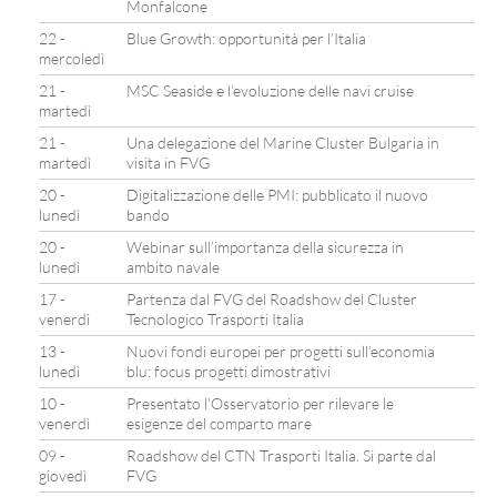
Monfalcone
22 -
Blue Growth: opportunità per l’Italia
mercoledì
21 -
MSC Seaside e l’evoluzione delle navi cruise
martedì
21 -
Una delegazione del Marine Cluster Bulgaria in
martedì
visita in FVG
20 -
Digitalizzazione delle PMI: pubblicato il nuovo
lunedì
bando
20 -
Webinar sull’importanza della sicurezza in
lunedì
ambito navale
17 -
Partenza dal FVG del Roadshow del Cluster
venerdì
Tecnologico Trasporti Italia
13 -
Nuovi fondi europei per progetti sull’economia
lunedì
blu: focus progetti dimostrativi
10 -
Presentato l’Osservatorio per rilevare le
venerdì
esigenze del comparto mare
09 -
Roadshow del CTN Trasporti Italia. Si parte dal
giovedì
FVG