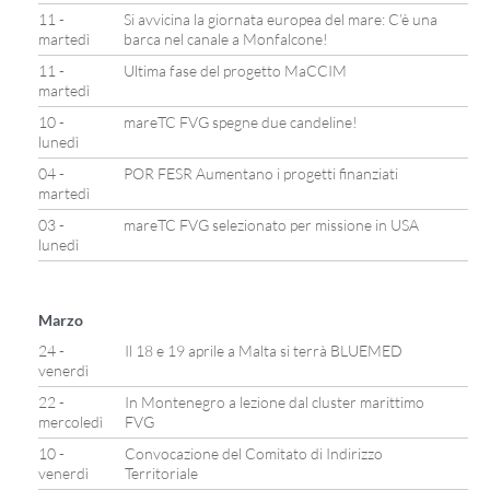
11 -
Si avvicina la giornata europea del mare: C’è una
martedì
barca nel canale a Monfalcone!
11 -
Ultima fase del progetto MaCCIM
martedì
10 -
mareTC FVG spegne due candeline!
lunedì
04 -
POR FESR Aumentano i progetti finanziati
martedì
03 -
mareTC FVG selezionato per missione in USA
lunedì
Marzo
24 -
Il 18 e 19 aprile a Malta si terrà BLUEMED
venerdì
22 -
In Montenegro a lezione dal cluster marittimo
mercoledì
FVG
10 -
Convocazione del Comitato di Indirizzo
venerdì
Territoriale