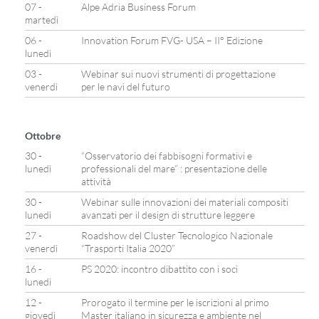
07 -
Alpe Adria Business Forum
martedì
06 -
Innovation Forum FVG- USA – II° Edizione
lunedì
03 -
Webinar sui nuovi strumenti di progettazione
venerdì
per le navi del futuro
Ottobre
30 -
“Osservatorio dei fabbisogni formativi e
lunedì
professionali del mare” : presentazione delle
attività
30 -
Webinar sulle innovazioni dei materiali compositi
lunedì
avanzati per il design di strutture leggere
27 -
Roadshow del Cluster Tecnologico Nazionale
venerdì
“Trasporti Italia 2020”
16 -
PS 2020: incontro dibattito con i soci
lunedì
12 -
Prorogato il termine per le iscrizioni al primo
giovedì
Master italiano in sicurezza e ambiente nel