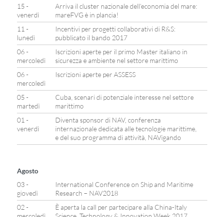
15 -
Arriva il cluster nazionale dell’economia del mare:
venerdì
mareFVG è in plancia!
11 -
Incentivi per progetti collaborativi di R&S:
lunedì
pubblicato il bando 2017
06 -
Iscrizioni aperte per il primo Master italiano in
mercoledì
sicurezza e ambiente nel settore marittimo
06 -
Iscrizioni aperte per ASSESS
mercoledì
05 -
Cuba, scenari di potenziale interesse nel settore
martedì
marittimo
01 -
Diventa sponsor di NAV, conferenza
venerdì
internazionale dedicata alle tecnologie marittime,
e del suo programma di attività, NAVigando
Agosto
03 -
International Conference on Ship and Maritime
giovedì
Research – NAV2018
02 -
È aperta la call per partecipare alla China-Italy
mercoledì
Science, Technology & Innovation Week 2017