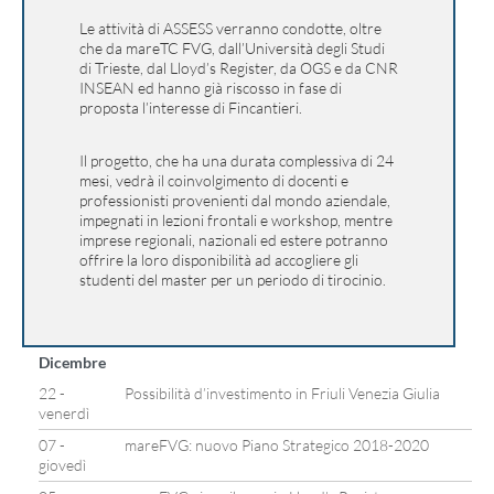
Le attività di ASSESS verranno condotte, oltre
che da mareTC FVG, dall’Università degli Studi
di Trieste, dal Lloyd’s Register, da OGS e da CNR
INSEAN ed hanno già riscosso in fase di
proposta l’interesse di Fincantieri.
Il progetto, che ha una durata complessiva di 24
mesi, vedrà il coinvolgimento di docenti e
professionisti provenienti dal mondo aziendale,
impegnati in lezioni frontali e workshop, mentre
imprese regionali, nazionali ed estere potranno
offrire la loro disponibilità ad accogliere gli
studenti del master per un periodo di tirocinio.
Dicembre
22 -
Possibilità d’investimento in Friuli Venezia Giulia
venerdì
07 -
mareFVG: nuovo Piano Strategico 2018-2020
giovedì