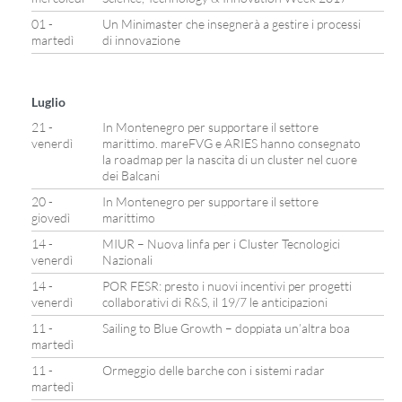
01 -
Un Minimaster che insegnerà a gestire i processi
martedì
di innovazione
Luglio
21 -
In Montenegro per supportare il settore
venerdì
marittimo. mareFVG e ARIES hanno consegnato
la roadmap per la nascita di un cluster nel cuore
dei Balcani
20 -
In Montenegro per supportare il settore
giovedì
marittimo
14 -
MIUR – Nuova linfa per i Cluster Tecnologici
venerdì
Nazionali
14 -
POR FESR: presto i nuovi incentivi per progetti
venerdì
collaborativi di R&S, il 19/7 le anticipazioni
11 -
Sailing to Blue Growth – doppiata un’altra boa
martedì
11 -
Ormeggio delle barche con i sistemi radar
martedì