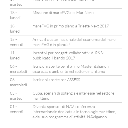
martedì
18 -
Missione di mareFVG nel Mar Nero
lunedì
18 -
mareFVG in primo piano a Trieste Next 2017
lunedì
15 -
Arriva il cluster nazionale dell’economia del mare:
venerdì
mareFVG è in plancia!
11 -
Incentivi per progetti collaborativi di R&S:
lunedì
pubblicato il bando 2017
06 -
Iscrizioni aperte per il primo Master italiano in
mercoledì
sicurezza e ambiente nel settore marittimo
06 -
Iscrizioni aperte per ASSESS
mercoledì
05 -
Cuba, scenari di potenziale interesse nel settore
martedì
marittimo
01 -
Diventa sponsor di NAV, conferenza
venerdì
internazionale dedicata alle tecnologie marittime,
e del suo programma di attività, NAVigando