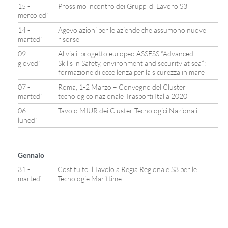
15 -
Prossimo incontro dei Gruppi di Lavoro S3
mercoledì
14 -
Agevolazioni per le aziende che assumono nuove
martedì
risorse
09 -
Al via il progetto europeo ASSESS “Advanced
giovedì
Skills in Safety, environment and security at sea”:
formazione di eccellenza per la sicurezza in mare
07 -
Roma, 1-2 Marzo – Convegno del Cluster
martedì
tecnologico nazionale Trasporti Italia 2020
06 -
Tavolo MIUR dei Cluster Tecnologici Nazionali
lunedì
Gennaio
31 -
Costituito il Tavolo a Regia Regionale S3 per le
martedì
Tecnologie Marittime