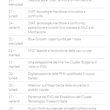
mercoledì
27 -
SYAT, tecnologie marittime innovative a
lunedì
confronto
24 -
SYAT, tecnologie marittime a confronto:
venerdì
esposizione e incontri tra imprese al MuCa di
Monfalcone
22 -
Blue Growth: opportunità per l’Italia
mercoledì
21 -
MSC Seaside e l’evoluzione delle navi cruise
martedì
21 -
Una delegazione del Marine Cluster Bulgaria in
martedì
visita in FVG
20 -
Digitalizzazione delle PMI: pubblicato il nuovo
lunedì
bando
20 -
Webinar sull’importanza della sicurezza in
lunedì
ambito navale
17 -
Partenza dal FVG del Roadshow del Cluster
venerdì
Tecnologico Trasporti Italia
13 -
Nuovi fondi europei per progetti sull’economia