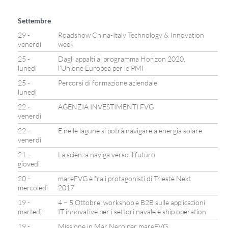
Settembre
29 -
Roadshow China-Italy Technology & Innovation
venerdì
week
25 -
Dagli appalti al programma Horizon 2020,
lunedì
l’Unione Europea per le PMI
25 -
Percorsi di formazione aziendale
lunedì
22 -
AGENZIA INVESTIMENTI FVG
venerdì
22 -
E nelle lagune si potrà navigare a energia solare
venerdì
21 -
La scienza naviga verso il futuro
giovedì
20 -
mareFVG è fra i protagonisti di Trieste Next
mercoledì
2017
19 -
4 – 5 Ottobre: workshop e B2B sulle applicazioni
martedì
IT innovative per i settori navale e ship operation
19 -
Missione in Mar Nero per mareFVG