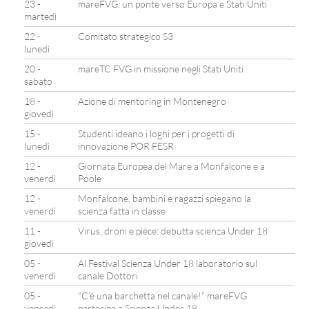
23 -
mareFVG: un ponte verso Europa e Stati Uniti
martedì
22 -
Comitato strategico S3
lunedì
20 -
mareTC FVG in missione negli Stati Uniti
sabato
18 -
Azione di mentoring in Montenegro
giovedì
15 -
Studenti ideano i loghi per i progetti di
lunedì
innovazione POR FESR
12 -
Giornata Europea del Mare a Monfalcone e a
venerdì
Poole
12 -
Monfalcone, bambini e ragazzi spiegano la
venerdì
scienza fatta in classe
11 -
Virus, droni e pièce: debutta scienza Under 18
giovedì
05 -
Al Festival Scienza Under 18 laboratorio sul
venerdì
canale Dottori
05 -
“C’è una barchetta nel canale!” mareFVG
venerdì
partecipa a Scienza Under 18