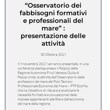
“Osservatorio dei
fabbisogni formativi
e professionali del
mare” :
presentazione delle
attività
30 Ottobre 2017
Il 9 novembre 2017 verranno presentate, in una
conferenza stampa presso il Palazzo della
Regione Autonoma Friuli Venezia Giulia di
Piazza Unità, le attività dell’Osservatorio delle
professioni del mare del Polo Tecnico-
Professionale Economia del Mare – PTP EcoMa,
che ha l’obiettivo di rilevare e analizzare le
necessità formative e occupazionali delle
imprese appartenenti alle filiera dell’economia
del mare della regione.