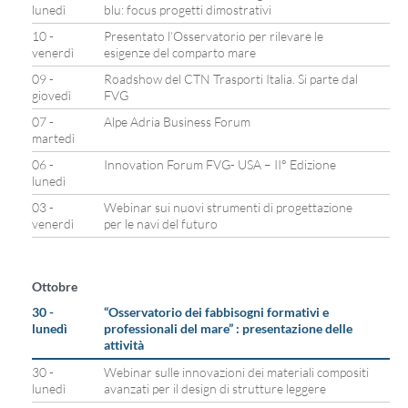
lunedì
blu: focus progetti dimostrativi
10 -
Presentato l’Osservatorio per rilevare le
venerdì
esigenze del comparto mare
09 -
Roadshow del CTN Trasporti Italia. Si parte dal
giovedì
FVG
07 -
Alpe Adria Business Forum
martedì
06 -
Innovation Forum FVG- USA – II° Edizione
lunedì
03 -
Webinar sui nuovi strumenti di progettazione
venerdì
per le navi del futuro
Ottobre
30 -
“Osservatorio dei fabbisogni formativi e
lunedì
professionali del mare” : presentazione delle
attività
30 -
Webinar sulle innovazioni dei materiali compositi
lunedì
avanzati per il design di strutture leggere