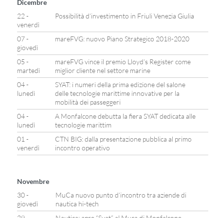
Dicembre
22 -
Possibilità d’investimento in Friuli Venezia Giulia
venerdì
07 -
mareFVG: nuovo Piano Strategico 2018-2020
giovedì
05 -
mareFVG vince il premio Lloyd’s Register come
martedì
miglior cliente nel settore marine
04 -
SYAT: i numeri della prima edizione del salone
lunedì
delle tecnologie marittime innovative per la
mobilità dei passeggeri
04 -
A Monfalcone debutta la fiera SYAT dedicata alle
lunedì
tecnologie marittim
01 -
CTN BIG: dalla presentazione pubblica al primo
venerdì
incontro operativo
Novembre
30 -
MuCa nuovo punto d’incontro tra aziende di
giovedì
nautica hi-tech
29 -
Nautica: apre “Syat” al Muca di Monfalcone