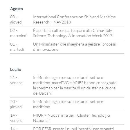
Agosto
03 -
International Conference on Ship and Maritime
giovedì
Research – NAV2018
02 -
È aperta la call per partecipare alla China-Italy
mercoledì
Science, Technology & Innovation Week 2017
01 -
Un Minimaster che insegnerà a gestire i processi
martedì
di innovazione
Luglio
21 -
In Montenegro per supportare il settore
venerdì
marittimo. mareFVG e ARIES hanno consegnato
la roadmap per la nascita di un cluster nel cuore
dei Balcani
20 -
In Montenegro per supportare il settore
giovedì
marittimo
14 -
MIUR – Nuova linfa per i Cluster Tecnologici
venerdì
Nazionali
14 -
POR FESR: presto i nuovi incentivi per progetti