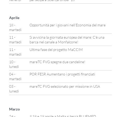
Aprile
18 -
Opportunità per i giovani nell’Economia del mare
martedì
11 -
Si avvicina la giornata europea del mare: C’è una
martedì
barca nel canale a Monfalcone!
11 -
Ultima fase del progetto MaCCIM
martedì
10 -
mareTC FVG spegne due candeline!
lunedì
04 -
POR FESR Aumentano i progetti finanziati
martedì
03 -
mareTC FVG selezionato per missione in USA
lunedì
Marzo
24 -
Il 18 e 19 aprile a Malta si terrà BLUEMED