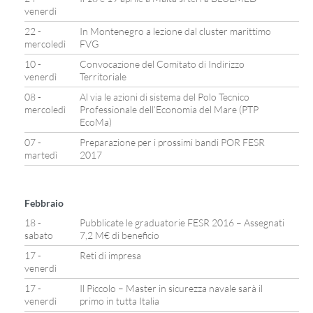
venerdì
22 -
In Montenegro a lezione dal cluster marittimo
mercoledì
FVG
10 -
Convocazione del Comitato di Indirizzo
venerdì
Territoriale
08 -
Al via le azioni di sistema del Polo Tecnico
mercoledì
Professionale dell’Economia del Mare (PTP
EcoMa)
07 -
Preparazione per i prossimi bandi POR FESR
martedì
2017
Febbraio
18 -
Pubblicate le graduatorie FESR 2016 – Assegnati
sabato
7,2 M€ di beneficio
17 -
Reti di impresa
venerdì
17 -
Il Piccolo – Master in sicurezza navale sarà il
venerdì
primo in tutta Italia