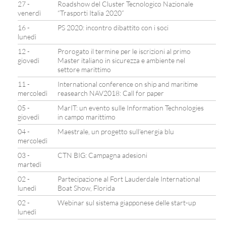
27 -
Roadshow del Cluster Tecnologico Nazionale
venerdì
“Trasporti Italia 2020”
16 -
PS 2020: incontro dibattito con i soci
lunedì
12 -
Prorogato il termine per le iscrizioni al primo
giovedì
Master italiano in sicurezza e ambiente nel
settore marittimo
11 -
International conference on ship and maritime
mercoledì
reasearch NAV2018: Call for paper
05 -
MarIT: un evento sulle Information Technologies
giovedì
in campo marittimo
04 -
Maestrale, un progetto sull’energia blu
mercoledì
03 -
CTN BIG: Campagna adesioni
martedì
02 -
Partecipazione al Fort Lauderdale International
lunedì
Boat Show, Florida
02 -
Webinar sul sistema giapponese delle start-up
lunedì