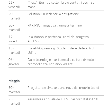
23 -
“Next” ritorna a settembre e punta gli occhi sul
venerdì
mare
20 -
Soluzioni Hi Tech per la navigazione
martedì
20 -
PAR FSC: l’iniziativa giunge al termine
martedì
19 -
In autunno in partenza i corsi del progetto
lunedì
ASSESS
13 -
mareFVG premia gli Studenti delle Belle Arti di
martedì
Udine
08 -
Dalle tecnologie marittime alla cultura firmato il
giovedì
protocollo tra istituzioni ed enti
Maggio
30 -
Progettare e simulare una nave dal proprio tablet
martedì
23 -
Assemblea annuale del CTN Trasporti Italia2020
martedì