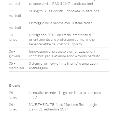
venerdì
collaborativi di R&S, il 19/7 le anticipazioni
11 -
Sailing to Blue Growth – doppiata un’altra boa
martedì
11 -
Ormeggio delle barche con i sistemi radar
martedì
10 -
NAVigando 2018: un ampio intervento di
lunedì
orientamento alle professioni del mare, che
beneficerebbe del vostro supporto
06 -
Innovazione di processo e organizzazione? I
giovedì
contributi per le aziende sono a fondo perduto
05 -
Sistemi di ormeggio “intelligente” e simulazioni
mercoledì
antifuliggine
Giugno
26 -
La nautica prende il largo con la barca stampata
lunedì
in 3D
26 -
SAVE THE DATE: Next Maritime Technologies
lunedì
Day – 21 settembre 2017