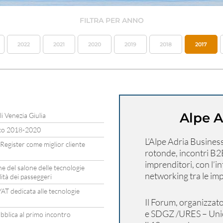
FILTRA PER ANNO
2022
2021
2020
2019
2018
2017
Alpe 
li Venezia Giulia
ico 2018-2020
L’Alpe Adria Busines
Register come miglior cliente
rotonde, incontri B2
imprenditori, con l’i
ne del salone delle tecnologie
networking tra le imp
ità dei passeggeri
AT dedicata alle tecnologie
Il Forum, organizzat
e SDGZ /URES – Unio
bblica al primo incontro