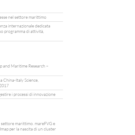
resse nel settore marittimo
nza internazionale dedicata
suo programma di attività,
ip and Maritime Research –
la China-Italy Science,
 2017
stire i processi di innovazione
l settore marittimo. mareFVG e
ap per la nascita di un cluster