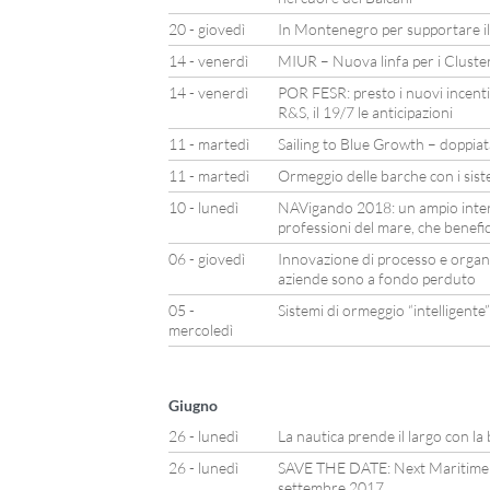
20 - giovedì
In Montenegro per supportare il
14 - venerdì
MIUR – Nuova linfa per i Cluster
14 - venerdì
POR FESR: presto i nuovi incentiv
R&S, il 19/7 le anticipazioni
11 - martedì
Sailing to Blue Growth – doppiat
11 - martedì
Ormeggio delle barche con i sist
10 - lunedì
NAVigando 2018: un ampio inter
professioni del mare, che benef
06 - giovedì
Innovazione di processo e organiz
aziende sono a fondo perduto
05 -
Sistemi di ormeggio “intelligente”
mercoledì
Giugno
26 - lunedì
La nautica prende il largo con l
26 - lunedì
SAVE THE DATE: Next Maritime 
settembre 2017