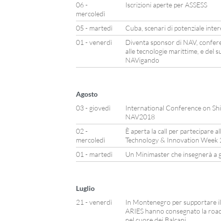
06 -
Iscrizioni aperte per ASSESS
mercoledì
05 - martedì
Cuba, scenari di potenziale inte
01 - venerdì
Diventa sponsor di NAV, confere
alle tecnologie marittime, e del 
NAVigando
Agosto
03 - giovedì
International Conference on Sh
NAV2018
02 -
È aperta la call per partecipare al
mercoledì
Technology & Innovation Week
01 - martedì
Un Minimaster che insegnerà a ge
Luglio
21 - venerdì
In Montenegro per supportare i
ARIES hanno consegnato la roadm
nel cuore dei Balcani