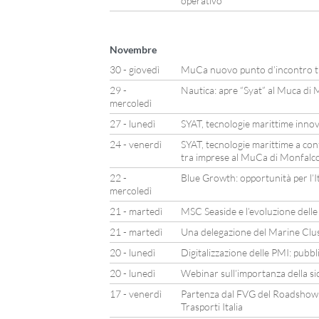
operativo
Novembre
30 - giovedì
MuCa nuovo punto d’incontro tra
29 -
Nautica: apre “Syat” al Muca di
mercoledì
27 - lunedì
SYAT, tecnologie marittime inno
24 - venerdì
SYAT, tecnologie marittime a con
tra imprese al MuCa di Monfalc
22 -
Blue Growth: opportunità per l’It
mercoledì
21 - martedì
MSC Seaside e l’evoluzione delle 
21 - martedì
Una delegazione del Marine Clust
20 - lunedì
Digitalizzazione delle PMI: pubb
20 - lunedì
Webinar sull’importanza della si
17 - venerdì
Partenza dal FVG del Roadshow 
Trasporti Italia