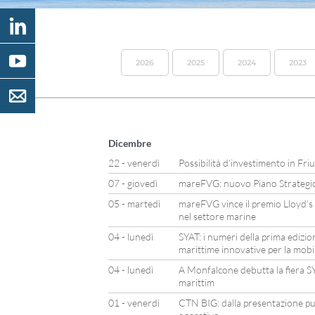
2026
2025
2024
2023
Dicembre
22 - venerdì
Possibilità d’investimento in Friu
07 - giovedì
mareFVG: nuovo Piano Strateg
05 - martedì
mareFVG vince il premio Lloyd’s 
nel settore marine
04 - lunedì
SYAT: i numeri della prima edizio
marittime innovative per la mobil
04 - lunedì
A Monfalcone debutta la fiera SY
marittim
01 - venerdì
CTN BIG: dalla presentazione pu