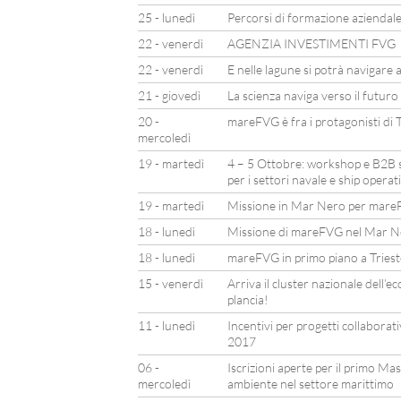
25 - lunedì
Percorsi di formazione aziendal
22 - venerdì
AGENZIA INVESTIMENTI FVG
22 - venerdì
E nelle lagune si potrà navigare 
21 - giovedì
La scienza naviga verso il futuro
20 -
mareFVG è fra i protagonisti di 
mercoledì
19 - martedì
4 – 5 Ottobre: workshop e B2B su
per i settori navale e ship operat
19 - martedì
Missione in Mar Nero per mar
18 - lunedì
Missione di mareFVG nel Mar N
18 - lunedì
mareFVG in primo piano a Tries
15 - venerdì
Arriva il cluster nazionale dell
plancia!
11 - lunedì
Incentivi per progetti collaborati
2017
06 -
Iscrizioni aperte per il primo Mas
mercoledì
ambiente nel settore marittimo