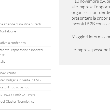
il 10 novembre p.v. pr
alle imprese l’opportu
organizzazioni dei div
presentare la propria 
incontri B2B con azie
 aziende di nautica hi-tech
 Monfalcone
Maggiori informazion
vative a confronto
Le imprese possono is
fronto: esposizione e incontri
one
alia
navi cruise
er Bulgaria in visita in FVG
licato il nuovo bando
curezza in ambito navale
del Cluster Tecnologico