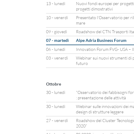
13 - lunedì
Nuovi fondi europei per progetti
progetti dimostrativi
10 - venerdì
Presentato l’Osservatorio per ri
mare
09 - giovedì
Roadshow del CTN Trasporti Itali
07 - martedì
Alpe Adria Business Forum
06 - lunedì
Innovation Forum FVG- USA – II
03 - venerdì
Webinar sui nuovi strumenti di p
futuro
Ottobre
30 - lunedì
“Osservatorio dei fabbisogni for
: presentazione delle attività
30 - lunedì
Webinar sulle innovazioni dei mat
design di strutture leggere
27 - venerdì
Roadshow del Cluster Tecnologico
2020”