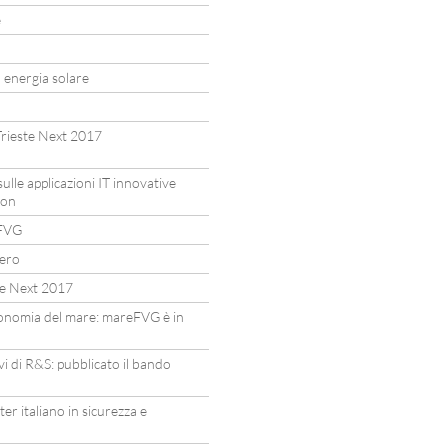
e
a energia solare
Trieste Next 2017
lle applicazioni IT innovative
ion
eFVG
ero
te Next 2017
’economia del mare: mareFVG è in
vi di R&S: pubblicato il bando
ter italiano in sicurezza e