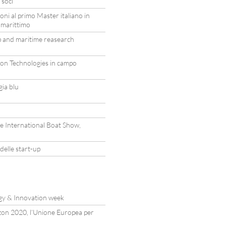
 soci
ioni al primo Master italiano in
 marittimo
p and maritime reasearch
ion Technologies in campo
gia blu
le International Boat Show,
delle start-up
gy & Innovation week
zon 2020, l’Unione Europea per