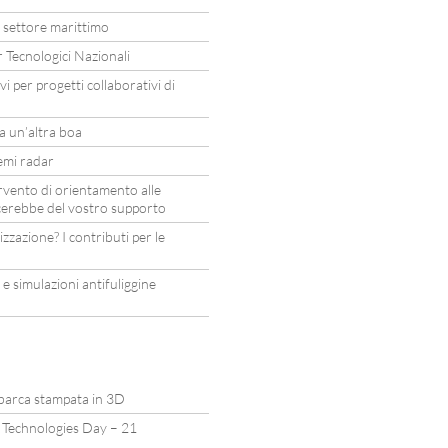
 settore marittimo
 Tecnologici Nazionali
i per progetti collaborativi di
a un’altra boa
emi radar
vento di orientamento alle
icerebbe del vostro supporto
zazione? I contributi per le
 e simulazioni antifuliggine
a barca stampata in 3D
Technologies Day – 21