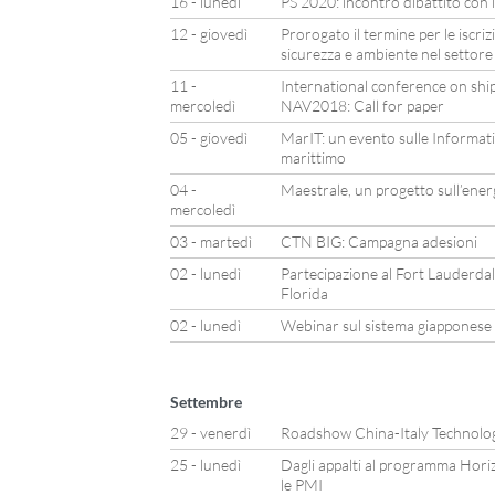
16 - lunedì
PS 2020: incontro dibattito con i
12 - giovedì
Prorogato il termine per le iscriz
sicurezza e ambiente nel settore
11 -
International conference on shi
mercoledì
NAV2018: Call for paper
05 - giovedì
MarIT: un evento sulle Informat
marittimo
04 -
Maestrale, un progetto sull’ener
mercoledì
03 - martedì
CTN BIG: Campagna adesioni
02 - lunedì
Partecipazione al Fort Lauderda
Florida
02 - lunedì
Webinar sul sistema giapponese 
Settembre
29 - venerdì
Roadshow China-Italy Technolo
25 - lunedì
Dagli appalti al programma Hori
le PMI