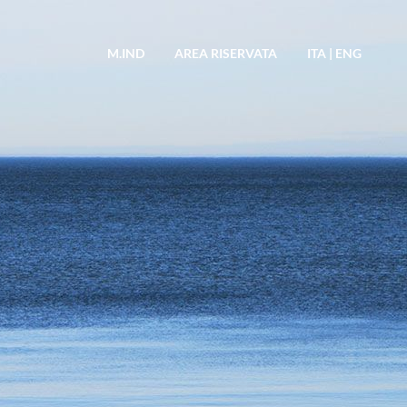
M.IND
AREA RISERVATA
ITA
|
ENG