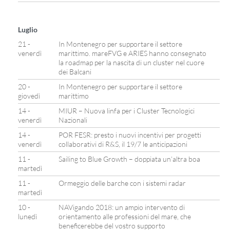
Luglio
21 -
In Montenegro per supportare il settore
venerdì
marittimo. mareFVG e ARIES hanno consegnato
la roadmap per la nascita di un cluster nel cuore
dei Balcani
20 -
In Montenegro per supportare il settore
giovedì
marittimo
14 -
MIUR – Nuova linfa per i Cluster Tecnologici
venerdì
Nazionali
14 -
POR FESR: presto i nuovi incentivi per progetti
venerdì
collaborativi di R&S, il 19/7 le anticipazioni
11 -
Sailing to Blue Growth – doppiata un’altra boa
martedì
11 -
Ormeggio delle barche con i sistemi radar
martedì
10 -
NAVigando 2018: un ampio intervento di
lunedì
orientamento alle professioni del mare, che
beneficerebbe del vostro supporto