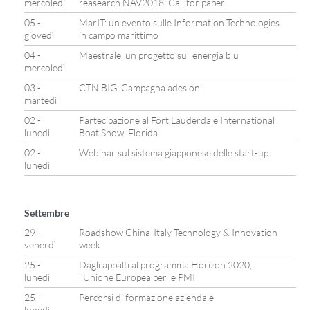
mercoledì
reasearch NAV2018: Call for paper
05 -
MarIT: un evento sulle Information Technologies
giovedì
in campo marittimo
04 -
Maestrale, un progetto sull’energia blu
mercoledì
03 -
CTN BIG: Campagna adesioni
martedì
02 -
Partecipazione al Fort Lauderdale International
lunedì
Boat Show, Florida
02 -
Webinar sul sistema giapponese delle start-up
lunedì
Settembre
29 -
Roadshow China-Italy Technology & Innovation
venerdì
week
25 -
Dagli appalti al programma Horizon 2020,
lunedì
l’Unione Europea per le PMI
25 -
Percorsi di formazione aziendale
lunedì