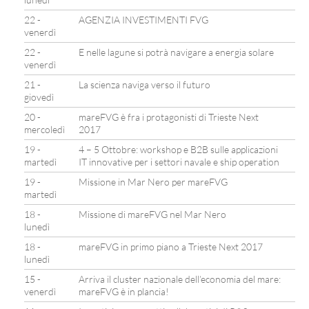
22 -
AGENZIA INVESTIMENTI FVG
venerdì
22 -
E nelle lagune si potrà navigare a energia solare
venerdì
21 -
La scienza naviga verso il futuro
giovedì
20 -
mareFVG è fra i protagonisti di Trieste Next
mercoledì
2017
19 -
4 – 5 Ottobre: workshop e B2B sulle applicazioni
martedì
IT innovative per i settori navale e ship operation
19 -
Missione in Mar Nero per mareFVG
martedì
18 -
Missione di mareFVG nel Mar Nero
lunedì
18 -
mareFVG in primo piano a Trieste Next 2017
lunedì
15 -
Arriva il cluster nazionale dell’economia del mare:
venerdì
mareFVG è in plancia!