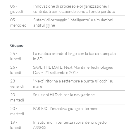
06 -
Innovazione di processo e organizzazione? I
giovedì
contributi per le aziende sono a fondo perduto
05 -
Sistemi di ormeggio “intelligente” e simulazioni
mercoledì
antifuliggine
Giugno
26 -
La nautica prende il largo con la barca stampata
lunedì
in 3D
26 -
SAVE THE DATE: Next Maritime Technologies
lunedì
Day – 21 settembre 2017
23 -
“Next” ritorna a settembre e punta gli occhi sul
venerdì
mare
20 -
Soluzioni Hi Tech per la navigazione
martedì
20 -
PAR FSC: l’iniziativa giunge al termine
martedì
19 -
In autunno in partenza i corsi del progetto
lunedì
ASSESS