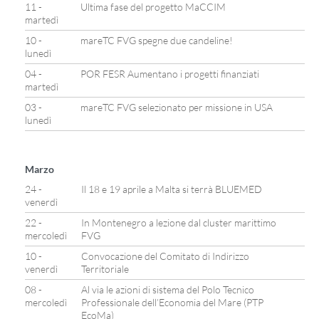
11 -
Ultima fase del progetto MaCCIM
martedì
10 -
mareTC FVG spegne due candeline!
lunedì
04 -
POR FESR Aumentano i progetti finanziati
martedì
03 -
mareTC FVG selezionato per missione in USA
lunedì
Marzo
24 -
Il 18 e 19 aprile a Malta si terrà BLUEMED
venerdì
22 -
In Montenegro a lezione dal cluster marittimo
mercoledì
FVG
10 -
Convocazione del Comitato di Indirizzo
venerdì
Territoriale
08 -
Al via le azioni di sistema del Polo Tecnico
mercoledì
Professionale dell’Economia del Mare (PTP
EcoMa)