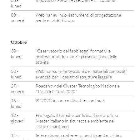
06 -
Innovation Forum FVG- USA – II° Edizione
lunedì
03 -
Webinar sui nuovi strumenti di progettazione
venerdì
per le navi del futuro
Ottobre
30 -
“Osservatorio dei fabbisogni formativi e
lunedì
professionali del mare” : presentazione delle
attività
30 -
Webinar sulle innovazioni dei materiali compositi
lunedì
avanzati per il design di strutture leggere
27 -
Roadshow del Cluster Tecnologico Nazionale
venerdì
“Trasporti Italia 2020”
16 -
PS 2020: incontro dibattito con i soci
lunedì
12 -
Prorogato il termine per le iscrizioni al primo
giovedì
Master italiano in sicurezza e ambiente nel
settore marittimo
11 -
International conference on ship and maritime