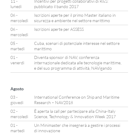
11 -
Incentivi per progetti collaborativi di R&S:
lunedì
pubblicato il bando 2017
06 -
Iscrizioni aperte per il primo Master italiano in
mercoledì
sicurezza e ambiente nel settore marittimo
06 -
Iscrizioni aperte per ASSESS
mercoledì
05 -
Cuba, scenari di potenziale interesse nel settore
martedì
marittimo
01 -
Diventa sponsor di NAV, conferenza
venerdì
internazionale dedicata alle tecnologie marittime,
e del suo programma di attività, NAVigando
Agosto
03 -
International Conference on Ship and Maritime
giovedì
Research – NAV2018
02 -
È aperta la call per partecipare alla China-Italy
mercoledì
Science, Technology & Innovation Week 2017
01 -
Un Minimaster che insegnerà a gestire i processi
martedì
di innovazione