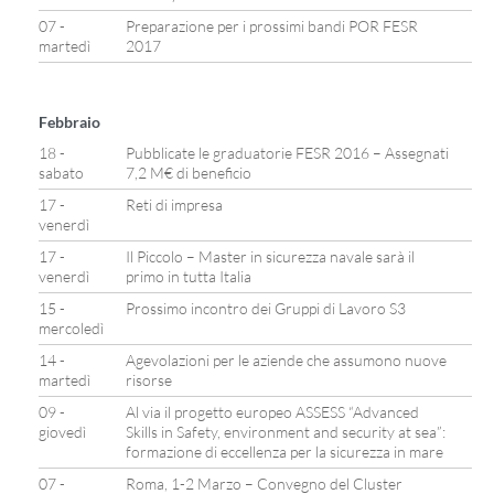
07 -
Preparazione per i prossimi bandi POR FESR
martedì
2017
Febbraio
18 -
Pubblicate le graduatorie FESR 2016 – Assegnati
sabato
7,2 M€ di beneficio
17 -
Reti di impresa
venerdì
17 -
Il Piccolo – Master in sicurezza navale sarà il
venerdì
primo in tutta Italia
15 -
Prossimo incontro dei Gruppi di Lavoro S3
mercoledì
14 -
Agevolazioni per le aziende che assumono nuove
martedì
risorse
09 -
Al via il progetto europeo ASSESS “Advanced
giovedì
Skills in Safety, environment and security at sea”:
formazione di eccellenza per la sicurezza in mare
07 -
Roma, 1-2 Marzo – Convegno del Cluster