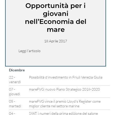
Opportunità per i
giovani
nell’Economia del
mare
18 Aprile 2017
Leggi l’articolo
Dicembre
22 -
Possibilità d’investimento in Friuli Venezia Giulia
venerdì
07 -
mareFVG: nuovo Piano Strategico 2018-2020
giovedì
05 -
mareFVG vince il premio Lloyd’s Register come
martedì
miglior cliente nel settore marine
04 -
SYAT: i numeri della prima edizione del salone