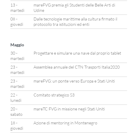
13 -
mareFVG premia gli Studenti delle Belle Arti di
martedì
Udine
08 -
Dalle tecnologie marittime alla cultura firmato il
giovedì
protocollo tra istituzioni ed enti
Maggio
30 -
Progettare e simulare una nave dal proprio tablet
martedì
23 -
Assemblea annuale del CTN Trasporti Italia2020
martedì
23 -
mareFVG: un ponte verso Europa e Stati Uniti
martedì
22 -
Comitato strategico S3
lunedì
20 -
mareTC FVG in missione negli Stati Uniti
sabato
18 -
Azione di mentoring in Montenegro
giovedì