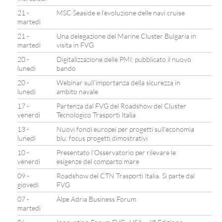
21 -
MSC Seaside e l’evoluzione delle navi cruise
martedì
21 -
Una delegazione del Marine Cluster Bulgaria in
martedì
visita in FVG
20 -
Digitalizzazione delle PMI: pubblicato il nuovo
lunedì
bando
20 -
Webinar sull’importanza della sicurezza in
lunedì
ambito navale
17 -
Partenza dal FVG del Roadshow del Cluster
venerdì
Tecnologico Trasporti Italia
13 -
Nuovi fondi europei per progetti sull’economia
lunedì
blu: focus progetti dimostrativi
10 -
Presentato l’Osservatorio per rilevare le
venerdì
esigenze del comparto mare
09 -
Roadshow del CTN Trasporti Italia. Si parte dal
giovedì
FVG
07 -
Alpe Adria Business Forum
martedì