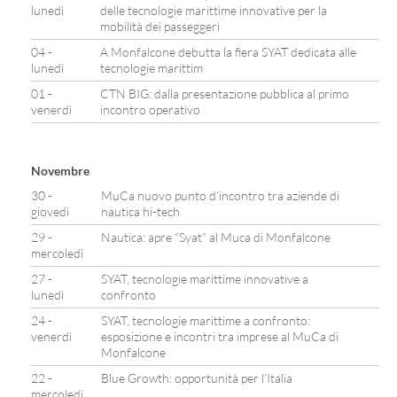
lunedì
delle tecnologie marittime innovative per la
mobilità dei passeggeri
04 -
A Monfalcone debutta la fiera SYAT dedicata alle
lunedì
tecnologie marittim
01 -
CTN BIG: dalla presentazione pubblica al primo
venerdì
incontro operativo
Novembre
30 -
MuCa nuovo punto d’incontro tra aziende di
giovedì
nautica hi-tech
29 -
Nautica: apre “Syat” al Muca di Monfalcone
mercoledì
27 -
SYAT, tecnologie marittime innovative a
lunedì
confronto
24 -
SYAT, tecnologie marittime a confronto:
venerdì
esposizione e incontri tra imprese al MuCa di
Monfalcone
22 -
Blue Growth: opportunità per l’Italia
mercoledì