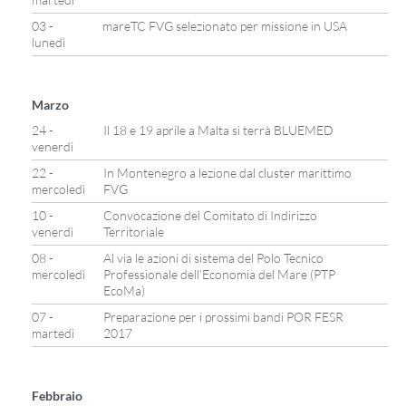
03 -
mareTC FVG selezionato per missione in USA
lunedì
Marzo
24 -
Il 18 e 19 aprile a Malta si terrà BLUEMED
venerdì
22 -
In Montenegro a lezione dal cluster marittimo
mercoledì
FVG
10 -
Convocazione del Comitato di Indirizzo
venerdì
Territoriale
08 -
Al via le azioni di sistema del Polo Tecnico
mercoledì
Professionale dell’Economia del Mare (PTP
EcoMa)
07 -
Preparazione per i prossimi bandi POR FESR
martedì
2017
Febbraio