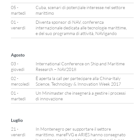
05 -
Cuba, scenari di potenziale interesse nel settore
martedì
marittimo
01 -
Diventa sponsor di NAV, conferenza
venerdì
internazionale dedicata alle tecnologie marittime,
e del suo programma di attività, NAVigando
Agosto
03 -
International Conference on Ship and Maritime
giovedì
Research – NAV2018
02 -
È aperta la call per partecipare alla China-Italy
mercoledì
Science, Technology & Innovation Week 2017
01 -
Un Minimaster che insegnerà a gestire i processi
martedì
di innovazione
Luglio
21 -
In Montenegro per supportare il settore
venerdì
marittimo. mareFVG e ARIES hanno consegnato