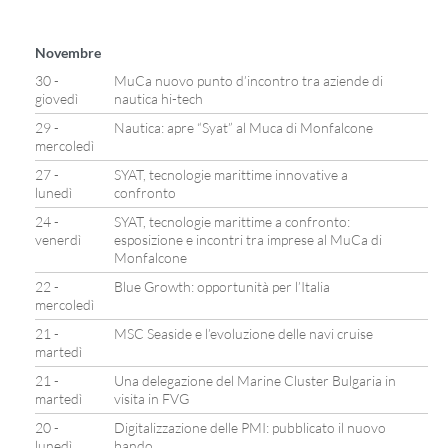
Novembre
30 -
MuCa nuovo punto d’incontro tra aziende di
giovedì
nautica hi-tech
29 -
Nautica: apre “Syat” al Muca di Monfalcone
mercoledì
27 -
SYAT, tecnologie marittime innovative a
lunedì
confronto
24 -
SYAT, tecnologie marittime a confronto:
venerdì
esposizione e incontri tra imprese al MuCa di
Monfalcone
22 -
Blue Growth: opportunità per l’Italia
mercoledì
21 -
MSC Seaside e l’evoluzione delle navi cruise
martedì
21 -
Una delegazione del Marine Cluster Bulgaria in
martedì
visita in FVG
20 -
Digitalizzazione delle PMI: pubblicato il nuovo
lunedì
bando