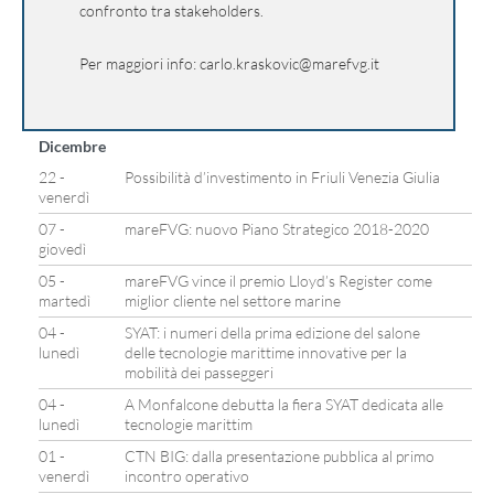
confronto tra stakeholders.
Per maggiori info:
carlo.kraskovic@marefvg.it
Dicembre
22 -
Possibilità d’investimento in Friuli Venezia Giulia
venerdì
07 -
mareFVG: nuovo Piano Strategico 2018-2020
giovedì
05 -
mareFVG vince il premio Lloyd’s Register come
martedì
miglior cliente nel settore marine
04 -
SYAT: i numeri della prima edizione del salone
lunedì
delle tecnologie marittime innovative per la
mobilità dei passeggeri
04 -
A Monfalcone debutta la fiera SYAT dedicata alle
lunedì
tecnologie marittim
01 -
CTN BIG: dalla presentazione pubblica al primo
venerdì
incontro operativo