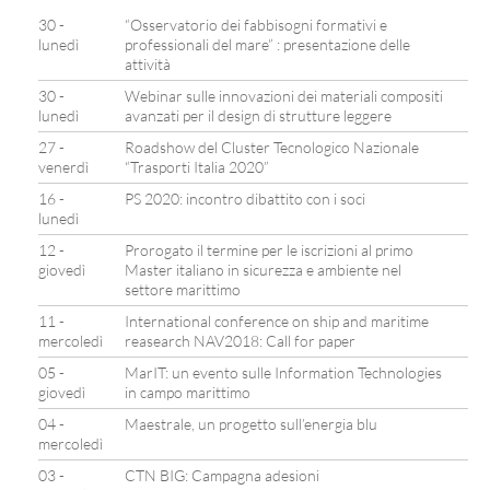
30 -
“Osservatorio dei fabbisogni formativi e
lunedì
professionali del mare” : presentazione delle
attività
30 -
Webinar sulle innovazioni dei materiali compositi
lunedì
avanzati per il design di strutture leggere
27 -
Roadshow del Cluster Tecnologico Nazionale
venerdì
“Trasporti Italia 2020”
16 -
PS 2020: incontro dibattito con i soci
lunedì
12 -
Prorogato il termine per le iscrizioni al primo
giovedì
Master italiano in sicurezza e ambiente nel
settore marittimo
11 -
International conference on ship and maritime
mercoledì
reasearch NAV2018: Call for paper
05 -
MarIT: un evento sulle Information Technologies
giovedì
in campo marittimo
04 -
Maestrale, un progetto sull’energia blu
mercoledì
03 -
CTN BIG: Campagna adesioni