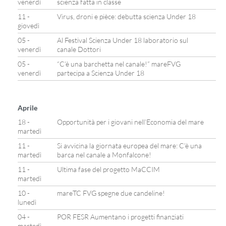
venerdì
scienza fatta in classe
11 -
Virus, droni e pièce: debutta scienza Under 18
giovedì
05 -
Al Festival Scienza Under 18 laboratorio sul
venerdì
canale Dottori
05 -
“C’è una barchetta nel canale!” mareFVG
venerdì
partecipa a Scienza Under 18
Aprile
18 -
Opportunità per i giovani nell’Economia del mare
martedì
11 -
Si avvicina la giornata europea del mare: C’è una
martedì
barca nel canale a Monfalcone!
11 -
Ultima fase del progetto MaCCIM
martedì
10 -
mareTC FVG spegne due candeline!
lunedì
04 -
POR FESR Aumentano i progetti finanziati
martedì