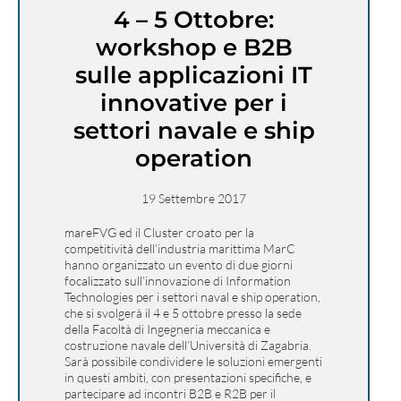
4 – 5 Ottobre:
workshop e B2B
sulle applicazioni IT
innovative per i
settori navale e ship
operation
19 Settembre 2017
mareFVG ed il Cluster croato per la
competitività dell’industria marittima MarC
hanno organizzato un evento di due giorni
focalizzato sull’innovazione di Information
Technologies per i settori naval e ship operation,
che si svolgerà il 4 e 5 ottobre presso la sede
della Facoltà di Ingegneria meccanica e
costruzione navale dell’Università di Zagabria.
Sarà possibile condividere le soluzioni emergenti
in questi ambiti, con presentazioni specifiche, e
partecipare ad incontri B2B e R2B per il