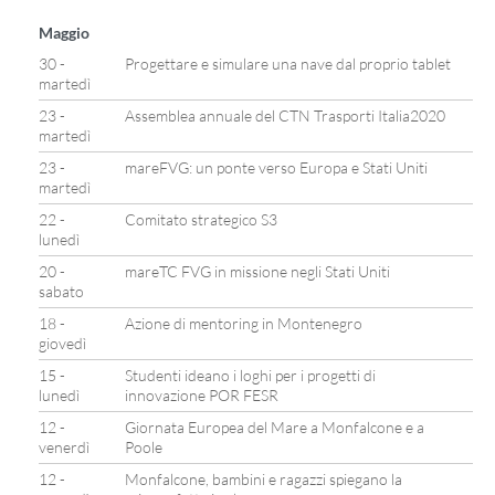
Maggio
30 -
Progettare e simulare una nave dal proprio tablet
martedì
23 -
Assemblea annuale del CTN Trasporti Italia2020
martedì
23 -
mareFVG: un ponte verso Europa e Stati Uniti
martedì
22 -
Comitato strategico S3
lunedì
20 -
mareTC FVG in missione negli Stati Uniti
sabato
18 -
Azione di mentoring in Montenegro
giovedì
15 -
Studenti ideano i loghi per i progetti di
lunedì
innovazione POR FESR
12 -
Giornata Europea del Mare a Monfalcone e a
venerdì
Poole
12 -
Monfalcone, bambini e ragazzi spiegano la