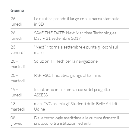
Giugno
26 -
La nautica prende il largo con la barca stampata
lunedì
in 3D
26 -
SAVE THE DATE: Next Maritime Technologies
lunedì
Day – 21 settembre 2017
23 -
“Next” ritorna a settembre e punta gli occhi sul
venerdì
mare
20 -
Soluzioni Hi Tech per la navigazione
martedì
20 -
PAR FSC: l’iniziativa giunge al termine
martedì
19 -
In autunno in partenza i corsi del progetto
lunedì
ASSESS
13 -
mareFVG premia gli Studenti delle Belle Arti di
martedì
Udine
08 -
Dalle tecnologie marittime alla cultura firmato il
giovedì
protocollo tra istituzioni ed enti