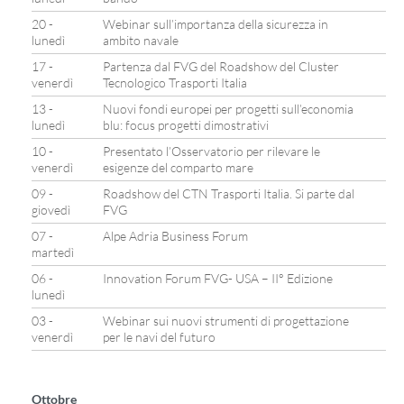
20 -
Webinar sull’importanza della sicurezza in
lunedì
ambito navale
17 -
Partenza dal FVG del Roadshow del Cluster
venerdì
Tecnologico Trasporti Italia
13 -
Nuovi fondi europei per progetti sull’economia
lunedì
blu: focus progetti dimostrativi
10 -
Presentato l’Osservatorio per rilevare le
venerdì
esigenze del comparto mare
09 -
Roadshow del CTN Trasporti Italia. Si parte dal
giovedì
FVG
07 -
Alpe Adria Business Forum
martedì
06 -
Innovation Forum FVG- USA – II° Edizione
lunedì
03 -
Webinar sui nuovi strumenti di progettazione
venerdì
per le navi del futuro
Ottobre