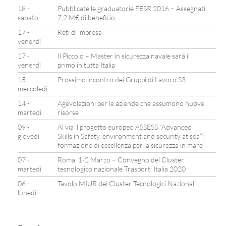
18 -
Pubblicate le graduatorie FESR 2016 – Assegnati
sabato
7,2 M€ di beneficio
17 -
Reti di impresa
venerdì
17 -
Il Piccolo – Master in sicurezza navale sarà il
venerdì
primo in tutta Italia
15 -
Prossimo incontro dei Gruppi di Lavoro S3
mercoledì
14 -
Agevolazioni per le aziende che assumono nuove
martedì
risorse
09 -
Al via il progetto europeo ASSESS “Advanced
giovedì
Skills in Safety, environment and security at sea”:
formazione di eccellenza per la sicurezza in mare
07 -
Roma, 1-2 Marzo – Convegno del Cluster
martedì
tecnologico nazionale Trasporti Italia 2020
06 -
Tavolo MIUR dei Cluster Tecnologici Nazionali
lunedì