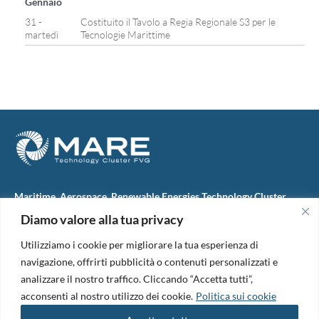
Gennaio
31 -
Costituito il Tavolo a Regia Regionale S3 per le
martedì
Tecnologie Marittime
Maritime, Aerospace, Renewable Energies Technology Cluster
FVG
Diamo valore alla tua privacy
M.A.R.E. TC FVG S.c.ar.l.
Via IX Giugno, 46
Utilizziamo i cookie per migliorare la tua esperienza di
34074 Monfalcone (Italy)
tel. +39 0481 723440
navigazione, offrirti pubblicità o contenuti personalizzati e
Codice Fiscale e Partita Iva: 01138620313
analizzare il nostro traffico. Cliccando “Accetta tutti”,
PEC:
marefvg@legalmail.it
acconsenti al nostro utilizzo dei cookie.
Politica sui cookie
Codice univoco per i pagamenti: M5UXCR1