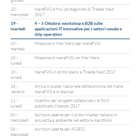
giovedì
20 -
mareFVG è fra i protagonisti di Trieste Next
mercoledì
2017
19 -
4 – 5 Ottobre: workshop e B2B sulle
martedì
applicazioni IT innovative per i settori navale e
ship operation
19 -
Missione in Mar Nero per mareFVG
martedì
18 -
Missione di mareFVG nel Mar Nero
lunedì
18 -
mareFVG in primo piano a Trieste Next 2017
lunedì
15 -
Arriva il cluster nazionale dell’economia del mare:
venerdì
mareFVG è in plancia!
11 -
Incentivi per progetti collaborativi di R&S:
lunedì
pubblicato il bando 2017
06 -
Iscrizioni aperte per il primo Master italiano in
mercoledì
sicurezza e ambiente nel settore marittimo
06 -
Iscrizioni aperte per ASSESS
mercoledì