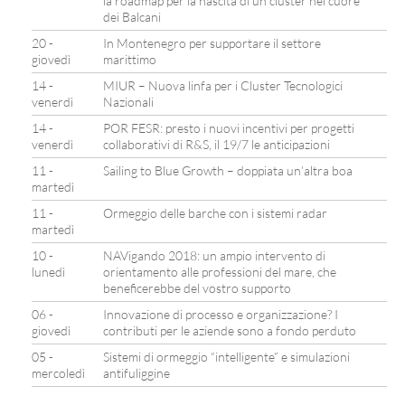
la roadmap per la nascita di un cluster nel cuore
dei Balcani
20 -
In Montenegro per supportare il settore
giovedì
marittimo
14 -
MIUR – Nuova linfa per i Cluster Tecnologici
venerdì
Nazionali
14 -
POR FESR: presto i nuovi incentivi per progetti
venerdì
collaborativi di R&S, il 19/7 le anticipazioni
11 -
Sailing to Blue Growth – doppiata un’altra boa
martedì
11 -
Ormeggio delle barche con i sistemi radar
martedì
10 -
NAVigando 2018: un ampio intervento di
lunedì
orientamento alle professioni del mare, che
beneficerebbe del vostro supporto
06 -
Innovazione di processo e organizzazione? I
giovedì
contributi per le aziende sono a fondo perduto
05 -
Sistemi di ormeggio “intelligente” e simulazioni
mercoledì
antifuliggine