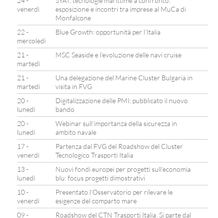
24 -
SYAT, tecnologie marittime a confronto:
venerdì
esposizione e incontri tra imprese al MuCa di
Monfalcone
22 -
Blue Growth: opportunità per l’Italia
mercoledì
21 -
MSC Seaside e l’evoluzione delle navi cruise
martedì
21 -
Una delegazione del Marine Cluster Bulgaria in
martedì
visita in FVG
20 -
Digitalizzazione delle PMI: pubblicato il nuovo
lunedì
bando
20 -
Webinar sull’importanza della sicurezza in
lunedì
ambito navale
17 -
Partenza dal FVG del Roadshow del Cluster
venerdì
Tecnologico Trasporti Italia
13 -
Nuovi fondi europei per progetti sull’economia
lunedì
blu: focus progetti dimostrativi
10 -
Presentato l’Osservatorio per rilevare le
venerdì
esigenze del comparto mare
09 -
Roadshow del CTN Trasporti Italia. Si parte dal