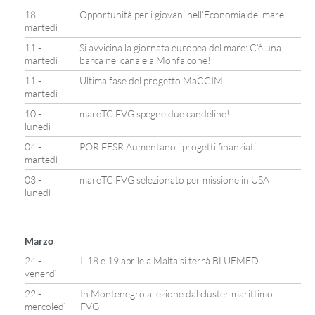
18 -
Opportunità per i giovani nell’Economia del mare
martedì
11 -
Si avvicina la giornata europea del mare: C’è una
martedì
barca nel canale a Monfalcone!
11 -
Ultima fase del progetto MaCCIM
martedì
10 -
mareTC FVG spegne due candeline!
lunedì
04 -
POR FESR Aumentano i progetti finanziati
martedì
03 -
mareTC FVG selezionato per missione in USA
lunedì
Marzo
24 -
Il 18 e 19 aprile a Malta si terrà BLUEMED
venerdì
22 -
In Montenegro a lezione dal cluster marittimo
mercoledì
FVG