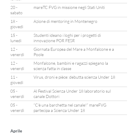
20 -
mareTC FVG in missione negli Stati Uniti
sabato
18 -
Azione di mentoring in Montenegro
giovedì
15 -
Studenti ideano i loghi per i progetti di
lunedì
innovazione POR FESR
12 -
Giornata Europea del Mare a Monfalcone e a
venerdì
Poole
12 -
Monfalcone, bambini e ragazzi spiegano la
venerdì
scienza fatta in classe
11 -
Virus, droni e pièce: debutta scienza Under 18
giovedì
05 -
Al Festival Scienza Under 18 laboratorio sul
venerdì
canale Dottori
05 -
“C’è una barchetta nel canale!” mareFVG
venerdì
partecipa a Scienza Under 18
Aprile