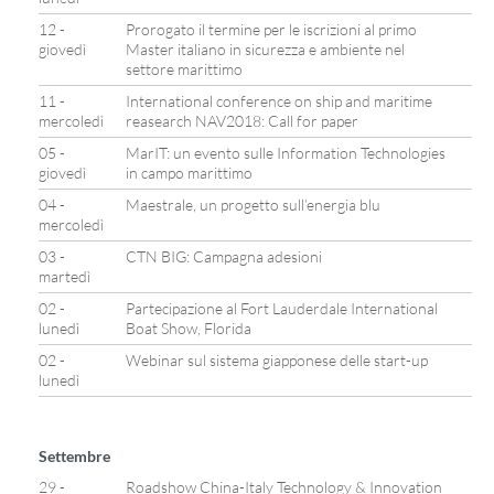
12 -
Prorogato il termine per le iscrizioni al primo
giovedì
Master italiano in sicurezza e ambiente nel
settore marittimo
11 -
International conference on ship and maritime
mercoledì
reasearch NAV2018: Call for paper
05 -
MarIT: un evento sulle Information Technologies
giovedì
in campo marittimo
04 -
Maestrale, un progetto sull’energia blu
mercoledì
03 -
CTN BIG: Campagna adesioni
martedì
02 -
Partecipazione al Fort Lauderdale International
lunedì
Boat Show, Florida
02 -
Webinar sul sistema giapponese delle start-up
lunedì
Settembre
29 -
Roadshow China-Italy Technology & Innovation