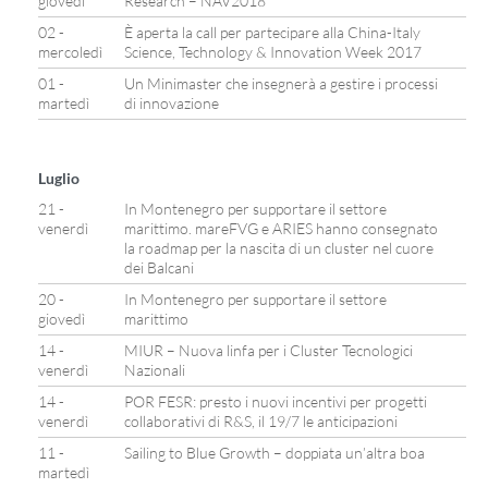
giovedì
Research – NAV2018
02 -
È aperta la call per partecipare alla China-Italy
mercoledì
Science, Technology & Innovation Week 2017
01 -
Un Minimaster che insegnerà a gestire i processi
martedì
di innovazione
Luglio
21 -
In Montenegro per supportare il settore
venerdì
marittimo. mareFVG e ARIES hanno consegnato
la roadmap per la nascita di un cluster nel cuore
dei Balcani
20 -
In Montenegro per supportare il settore
giovedì
marittimo
14 -
MIUR – Nuova linfa per i Cluster Tecnologici
venerdì
Nazionali
14 -
POR FESR: presto i nuovi incentivi per progetti
venerdì
collaborativi di R&S, il 19/7 le anticipazioni
11 -
Sailing to Blue Growth – doppiata un’altra boa
martedì