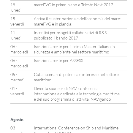
18 -
mareFVG in primo piano a Trieste Next 2017
lunedì
15 -
Arriva il cluster nazionale dell’economia del mare:
venerdì
mareFVG è in plancia!
11 -
Incentivi per progetti collaborativi di R&S:
lunedì
pubblicato il bando 2017
06 -
Iscrizioni aperte per il primo Master italiano in
mercoledì
sicurezza e ambiente nel settore marittimo
06 -
Iscrizioni aperte per ASSESS
mercoledì
05 -
Cuba, scenari di potenziale interesse nel settore
martedì
marittimo
01 -
Diventa sponsor di NAV, conferenza
venerdì
internazionale dedicata alle tecnologie marittime,
e del suo programma di attività, NAVigando
Agosto
03 -
International Conference on Ship and Maritime