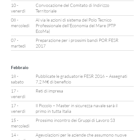
10 -
Convocazione del Comitato di Indirizzo
venerdì
Territoriale
08 -
Al via le azioni di sistema del Polo Tecnico
mercoledì
Professionale dell’Economia del Mare (PTP
EcoMa)
07 -
Preparazione per i prossimi bandi POR FESR
martedì
2017
Febbraio
18 -
Pubblicate le graduatorie FESR 2016 – Assegnati
sabato
7,2 M€ di beneficio
17 -
Reti di impresa
venerdì
17 -
Il Piccolo – Master in sicurezza navale sarà il
venerdì
primo in tutta Italia
15 -
Prossimo incontro dei Gruppi di Lavoro S3
mercoledì
14 -
Agevolazioni per le aziende che assumono nuove