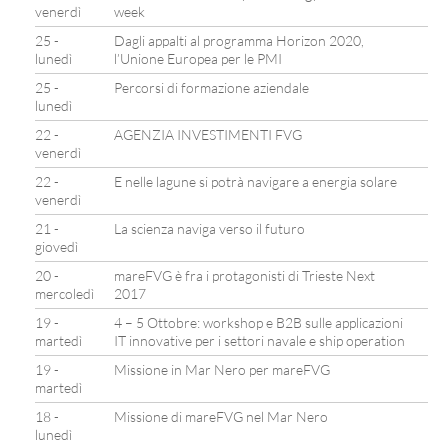
venerdì
week
25 -
Dagli appalti al programma Horizon 2020,
lunedì
l’Unione Europea per le PMI
25 -
Percorsi di formazione aziendale
lunedì
22 -
AGENZIA INVESTIMENTI FVG
venerdì
22 -
E nelle lagune si potrà navigare a energia solare
venerdì
21 -
La scienza naviga verso il futuro
giovedì
20 -
mareFVG è fra i protagonisti di Trieste Next
mercoledì
2017
19 -
4 – 5 Ottobre: workshop e B2B sulle applicazioni
martedì
IT innovative per i settori navale e ship operation
19 -
Missione in Mar Nero per mareFVG
martedì
18 -
Missione di mareFVG nel Mar Nero
lunedì