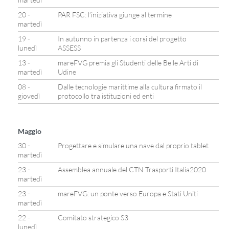
20 -
PAR FSC: l’iniziativa giunge al termine
martedì
19 -
In autunno in partenza i corsi del progetto
lunedì
ASSESS
13 -
mareFVG premia gli Studenti delle Belle Arti di
martedì
Udine
08 -
Dalle tecnologie marittime alla cultura firmato il
giovedì
protocollo tra istituzioni ed enti
Maggio
30 -
Progettare e simulare una nave dal proprio tablet
martedì
23 -
Assemblea annuale del CTN Trasporti Italia2020
martedì
23 -
mareFVG: un ponte verso Europa e Stati Uniti
martedì
22 -
Comitato strategico S3
lunedì