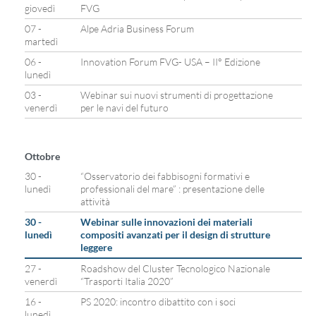
giovedì
FVG
07 -
Alpe Adria Business Forum
martedì
06 -
Innovation Forum FVG- USA – II° Edizione
lunedì
03 -
Webinar sui nuovi strumenti di progettazione
venerdì
per le navi del futuro
Ottobre
30 -
“Osservatorio dei fabbisogni formativi e
lunedì
professionali del mare” : presentazione delle
attività
30 -
Webinar sulle innovazioni dei materiali
lunedì
compositi avanzati per il design di strutture
leggere
27 -
Roadshow del Cluster Tecnologico Nazionale
venerdì
“Trasporti Italia 2020”
16 -
PS 2020: incontro dibattito con i soci
lunedì