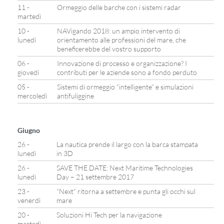
11 -
Ormeggio delle barche con i sistemi radar
martedì
10 -
NAVigando 2018: un ampio intervento di
lunedì
orientamento alle professioni del mare, che
beneficerebbe del vostro supporto
06 -
Innovazione di processo e organizzazione? I
giovedì
contributi per le aziende sono a fondo perduto
05 -
Sistemi di ormeggio “intelligente” e simulazioni
mercoledì
antifuliggine
Giugno
26 -
La nautica prende il largo con la barca stampata
lunedì
in 3D
26 -
SAVE THE DATE: Next Maritime Technologies
lunedì
Day – 21 settembre 2017
23 -
“Next” ritorna a settembre e punta gli occhi sul
venerdì
mare
20 -
Soluzioni Hi Tech per la navigazione
martedì