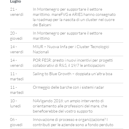
Luglio
21 -
In Montenegro per supportare il settore
venerdì
marittimo. mareFVG e ARIES hanno consegnato
la roadmap per la nascita di un cluster nel cuore
dei Balcani
20 -
In Montenegro per supportare il settore
giovedì
marittimo
14 -
MIUR – Nuova linfa per i Cluster Tecnologici
venerdì
Nazionali
14 -
POR FESR: presto i nuovi incentivi per progetti
venerdì
collaborativi di R&S, il 19/7 le anticipazioni
11 -
Sailing to Blue Growth – doppiata un’altra boa
martedì
11 -
Ormeggio delle barche con i sistemi radar
martedì
10 -
NAVigando 2018: un ampio intervento di
lunedì
orientamento alle professioni del mare, che
beneficerebbe del vostro supporto
06 -
Innovazione di processo e organizzazione? I
giovedì
contributi per le aziende sono a fondo perduto