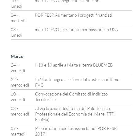
10 -
mareTC FVG spegne due candeline!
lunedì
04 -
POR FESR Aumentano i progetti finanziati
martedì
03 -
mareTC FVG selezionato per missione in USA
lunedì
Marzo
24 -
Il 18 e 19 aprile a Malta si terrà BLUEMED
venerdì
22 -
In Montenegro a lezione dal cluster marittimo
mercoledì
FVG
10 -
Convocazione del Comitato di Indirizzo
venerdì
Territoriale
08 -
Al via le azioni di sistema del Polo Tecnico
mercoledì
Professionale dell’Economia del Mare (PTP
EcoMa)
07 -
Preparazione per i prossimi bandi POR FESR
martedì
2017