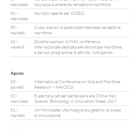
mercoledì
sicurezza e ambiente nel settore marittimo
06 -
Iscrizioni aperte per ASSESS
mercoledì
05 -
Cuba, scenari di potenziale interesse nel settore
martedì
marittimo
01 -
Diventa sponsor di NAV, conferenza
venerdì
internazionale dedicata alle tecnologie marittime,
e del suo programma di attività, NAVigando
Agosto
03 -
International Conference on Ship and Maritime
giovedì
Research – NAV2018
02 -
È aperta la call per partecipare alla China-Italy
mercoledì
Science, Technology & Innovation Week 2017
01 -
Un Minimaster che insegnerà a gestire i processi
martedì
di innovazione