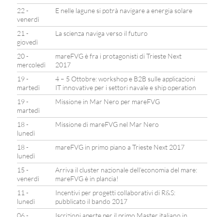
22 -
E nelle lagune si potrà navigare a energia solare
venerdì
21 -
La scienza naviga verso il futuro
giovedì
20 -
mareFVG è fra i protagonisti di Trieste Next
mercoledì
2017
19 -
4 – 5 Ottobre: workshop e B2B sulle applicazioni
martedì
IT innovative per i settori navale e ship operation
19 -
Missione in Mar Nero per mareFVG
martedì
18 -
Missione di mareFVG nel Mar Nero
lunedì
18 -
mareFVG in primo piano a Trieste Next 2017
lunedì
15 -
Arriva il cluster nazionale dell’economia del mare:
venerdì
mareFVG è in plancia!
11 -
Incentivi per progetti collaborativi di R&S:
lunedì
pubblicato il bando 2017
06 -
Iscrizioni aperte per il primo Master italiano in