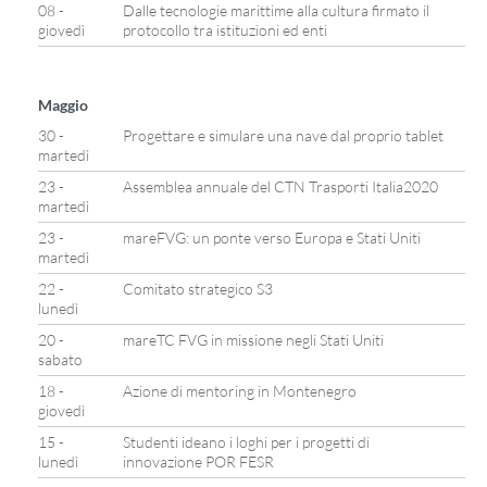
08 -
Dalle tecnologie marittime alla cultura firmato il
giovedì
protocollo tra istituzioni ed enti
Maggio
30 -
Progettare e simulare una nave dal proprio tablet
martedì
23 -
Assemblea annuale del CTN Trasporti Italia2020
martedì
23 -
mareFVG: un ponte verso Europa e Stati Uniti
martedì
22 -
Comitato strategico S3
lunedì
20 -
mareTC FVG in missione negli Stati Uniti
sabato
18 -
Azione di mentoring in Montenegro
giovedì
15 -
Studenti ideano i loghi per i progetti di
lunedì
innovazione POR FESR