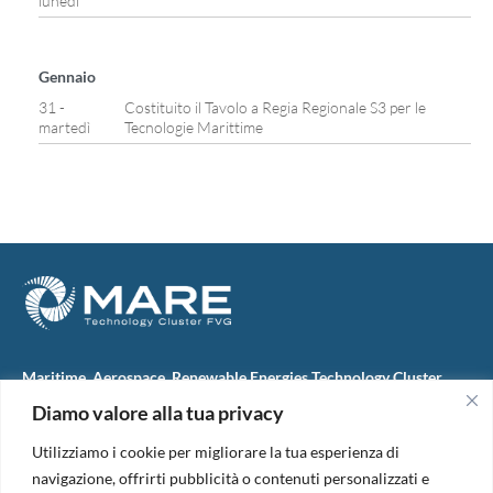
lunedì
Gennaio
31 -
Costituito il Tavolo a Regia Regionale S3 per le
martedì
Tecnologie Marittime
Maritime, Aerospace, Renewable Energies Technology Cluster
FVG
Diamo valore alla tua privacy
M.A.R.E. TC FVG S.c.ar.l.
Via IX Giugno, 46
Utilizziamo i cookie per migliorare la tua esperienza di
34074 Monfalcone (Italy)
tel. +39 0481 723440
navigazione, offrirti pubblicità o contenuti personalizzati e