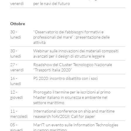
venerdì
per le navi del futuro
Ottobre
30 -
“Osservatorio dei fabbisogni formativi e
lunedì
professionali del mare” : presentazione delle
attività
30 -
Webinar sulle innovazioni dei materiali compositi
lunedì
avanzati per il design di strutture leggere
27 -
Roadshow del Cluster Tecnologico Nazionale
venerdì
“Trasporti Italia 2020”
16 -
PS 2020: incontro dibattito con i soci
lunedì
12 -
Prorogato il termine per le iscrizioni al primo
giovedì
Master italiano in sicurezza e ambiente nel
settore marittimo
11 -
International conference on ship and maritime
mercoledì
reasearch NAV2018: Call for paper
05 -
MarIT: un evento sulle Information Technologies
giovedì
in campo marittimo