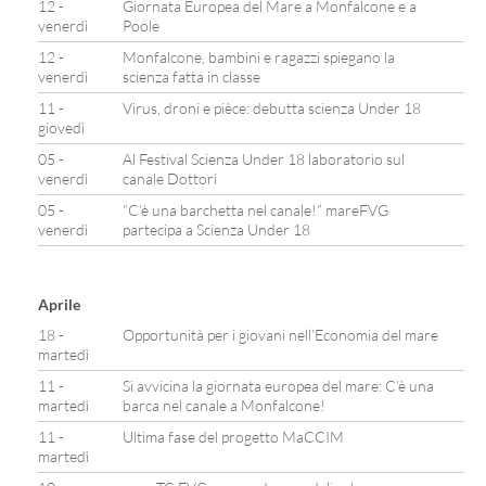
12 -
Giornata Europea del Mare a Monfalcone e a
venerdì
Poole
12 -
Monfalcone, bambini e ragazzi spiegano la
venerdì
scienza fatta in classe
11 -
Virus, droni e pièce: debutta scienza Under 18
giovedì
05 -
Al Festival Scienza Under 18 laboratorio sul
venerdì
canale Dottori
05 -
“C’è una barchetta nel canale!” mareFVG
venerdì
partecipa a Scienza Under 18
Aprile
18 -
Opportunità per i giovani nell’Economia del mare
martedì
11 -
Si avvicina la giornata europea del mare: C’è una
martedì
barca nel canale a Monfalcone!
11 -
Ultima fase del progetto MaCCIM
martedì