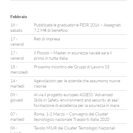
Febbraio
18 -
Pubblicate le graduatorie FESR 2016 – Assegnati
sabato
7,2 M€ di beneficio
17 -
Reti di impresa
venerdì
17 -
Il Piccolo – Master in sicurezza navale sarà il
venerdì
primo in tutta Italia
15 -
Prossimo incontro dei Gruppi di Lavoro S3
mercoledì
14 -
Agevolazioni per le aziende che assumono nuove
martedì
risorse
09 -
Al via il progetto europeo ASSESS “Advanced
giovedì
Skills in Safety, environment and security at sea”:
formazione di eccellenza per la sicurezza in mare
07 -
Roma, 1-2 Marzo – Convegno del Cluster
martedì
tecnologico nazionale Trasporti Italia 2020
06 -
Tavolo MIUR dei Cluster Tecnologici Nazionali