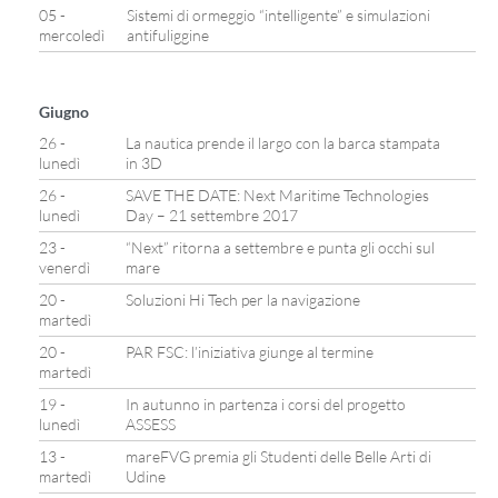
05 -
Sistemi di ormeggio “intelligente” e simulazioni
mercoledì
antifuliggine
Giugno
26 -
La nautica prende il largo con la barca stampata
lunedì
in 3D
26 -
SAVE THE DATE: Next Maritime Technologies
lunedì
Day – 21 settembre 2017
23 -
“Next” ritorna a settembre e punta gli occhi sul
venerdì
mare
20 -
Soluzioni Hi Tech per la navigazione
martedì
20 -
PAR FSC: l’iniziativa giunge al termine
martedì
19 -
In autunno in partenza i corsi del progetto
lunedì
ASSESS
13 -
mareFVG premia gli Studenti delle Belle Arti di
martedì
Udine