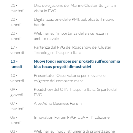
21 -
Una delegazione del Marine Cluster Bulgaria in
martedì
visita in FVG
20 -
Digitalizzazione delle PMI: pubblicato il nuovo
lunedì
bando
20 -
Webinar sull’importanza della sicurezza in
lunedì
ambito navale
17 -
Partenza dal FVG del Roadshow del Cluster
venerdì
Tecnologico Trasporti Italia
13 -
Nuovi fondi europei per progetti sull’economia
lunedì
blu: focus progetti dimostrativi
10 -
Presentato l’Osservatorio per rilevare le
venerdì
esigenze del comparto mare
09 -
Roadshow del CTN Trasporti Italia. Si parte dal
giovedì
FVG
07 -
Alpe Adria Business Forum
martedì
06 -
Innovation Forum FVG- USA – II° Edizione
lunedì
03 -
Webinar sui nuovi strumenti di progettazione