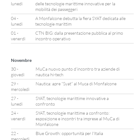
lunedì
delle tecnologie marittime innovative per la
mobilità dei passeggeri
04 -
A Monfalcone debutta la fiera SYAT dedicata alle
lunedì
tecnologie marittim
01 -
CTN BIG: dalla presentazione pubblica al primo
venerdì
incontro operativo
Novembre
30 -
MuCa nuovo punto d’incontro tra aziende di
giovedì
nautica hi-tech
29 -
Nautica: apre “Syat” al Muca di Monfalcone
mercoledì
27 -
SYAT, tecnologie marittime innovative a
lunedì
confronto
24 -
SYAT, tecnologie marittime a confronto:
venerdì
esposizione e incontri tra imprese al MuCa di
Monfalcone
22 -
Blue Growth: opportunità per l’Italia
mercoledì