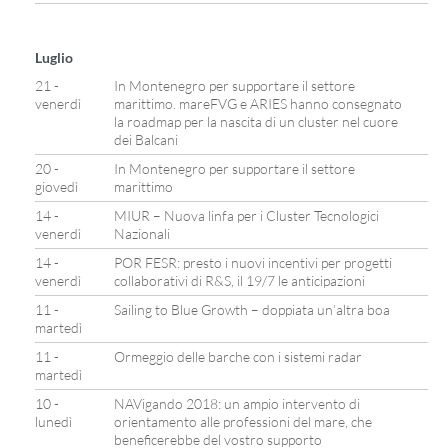
Luglio
21 -
In Montenegro per supportare il settore
venerdì
marittimo. mareFVG e ARIES hanno consegnato
la roadmap per la nascita di un cluster nel cuore
dei Balcani
20 -
In Montenegro per supportare il settore
giovedì
marittimo
14 -
MIUR – Nuova linfa per i Cluster Tecnologici
venerdì
Nazionali
14 -
POR FESR: presto i nuovi incentivi per progetti
venerdì
collaborativi di R&S, il 19/7 le anticipazioni
11 -
Sailing to Blue Growth – doppiata un’altra boa
martedì
11 -
Ormeggio delle barche con i sistemi radar
martedì
10 -
NAVigando 2018: un ampio intervento di
lunedì
orientamento alle professioni del mare, che
beneficerebbe del vostro supporto