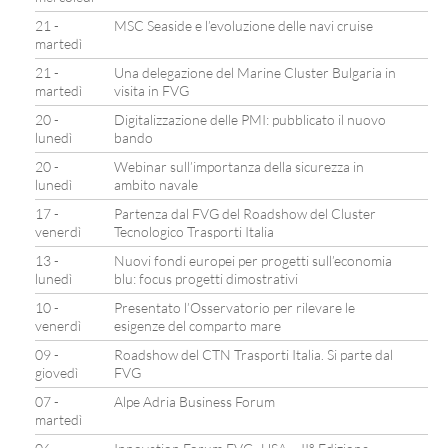
21 -
MSC Seaside e l’evoluzione delle navi cruise
martedì
21 -
Una delegazione del Marine Cluster Bulgaria in
martedì
visita in FVG
20 -
Digitalizzazione delle PMI: pubblicato il nuovo
lunedì
bando
20 -
Webinar sull’importanza della sicurezza in
lunedì
ambito navale
17 -
Partenza dal FVG del Roadshow del Cluster
venerdì
Tecnologico Trasporti Italia
13 -
Nuovi fondi europei per progetti sull’economia
lunedì
blu: focus progetti dimostrativi
10 -
Presentato l’Osservatorio per rilevare le
venerdì
esigenze del comparto mare
09 -
Roadshow del CTN Trasporti Italia. Si parte dal
giovedì
FVG
07 -
Alpe Adria Business Forum
martedì