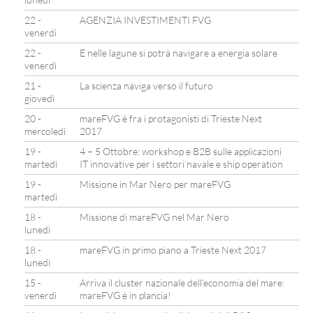
22 -
AGENZIA INVESTIMENTI FVG
venerdì
22 -
E nelle lagune si potrà navigare a energia solare
venerdì
21 -
La scienza naviga verso il futuro
giovedì
20 -
mareFVG è fra i protagonisti di Trieste Next
mercoledì
2017
19 -
4 – 5 Ottobre: workshop e B2B sulle applicazioni
martedì
IT innovative per i settori navale e ship operation
19 -
Missione in Mar Nero per mareFVG
martedì
18 -
Missione di mareFVG nel Mar Nero
lunedì
18 -
mareFVG in primo piano a Trieste Next 2017
lunedì
15 -
Arriva il cluster nazionale dell’economia del mare:
venerdì
mareFVG è in plancia!