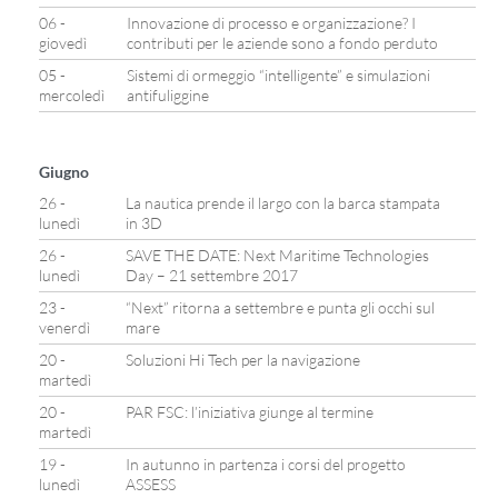
06 -
Innovazione di processo e organizzazione? I
giovedì
contributi per le aziende sono a fondo perduto
05 -
Sistemi di ormeggio “intelligente” e simulazioni
mercoledì
antifuliggine
Giugno
26 -
La nautica prende il largo con la barca stampata
lunedì
in 3D
26 -
SAVE THE DATE: Next Maritime Technologies
lunedì
Day – 21 settembre 2017
23 -
“Next” ritorna a settembre e punta gli occhi sul
venerdì
mare
20 -
Soluzioni Hi Tech per la navigazione
martedì
20 -
PAR FSC: l’iniziativa giunge al termine
martedì
19 -
In autunno in partenza i corsi del progetto
lunedì
ASSESS