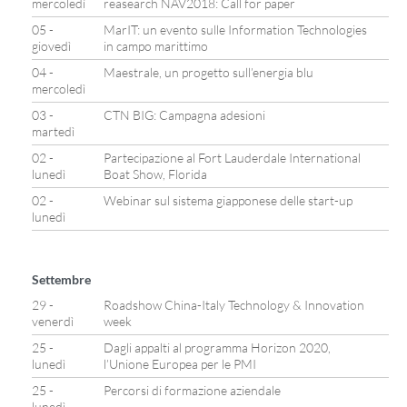
mercoledì
reasearch NAV2018: Call for paper
05 -
MarIT: un evento sulle Information Technologies
giovedì
in campo marittimo
04 -
Maestrale, un progetto sull’energia blu
mercoledì
03 -
CTN BIG: Campagna adesioni
martedì
02 -
Partecipazione al Fort Lauderdale International
lunedì
Boat Show, Florida
02 -
Webinar sul sistema giapponese delle start-up
lunedì
Settembre
29 -
Roadshow China-Italy Technology & Innovation
venerdì
week
25 -
Dagli appalti al programma Horizon 2020,
lunedì
l’Unione Europea per le PMI
25 -
Percorsi di formazione aziendale
lunedì