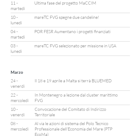
11 -
Ultima fase del progetto MaCCIM
martedì
10 -
mareTC FVG spegne due candeline!
lunedì
04 -
POR FESR Aumentano i progetti finanziati
martedì
03 -
mareTC FVG selezionato per missione in USA
lunedì
Marzo
24 -
Il 18 e 19 aprile a Malta si terrà BLUEMED
venerdì
22 -
In Montenegro a lezione dal cluster marittimo
mercoledì
FVG
10 -
Convocazione del Comitato di Indirizzo
venerdì
Territoriale
08 -
Al via le azioni di sistema del Polo Tecnico
mercoledì
Professionale dell’Economia del Mare (PTP
EcoMa)