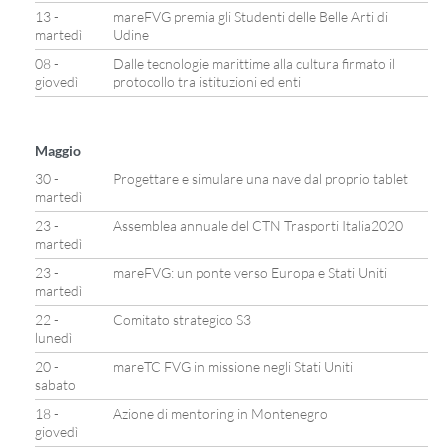
13 -
mareFVG premia gli Studenti delle Belle Arti di
martedì
Udine
08 -
Dalle tecnologie marittime alla cultura firmato il
giovedì
protocollo tra istituzioni ed enti
Maggio
30 -
Progettare e simulare una nave dal proprio tablet
martedì
23 -
Assemblea annuale del CTN Trasporti Italia2020
martedì
23 -
mareFVG: un ponte verso Europa e Stati Uniti
martedì
22 -
Comitato strategico S3
lunedì
20 -
mareTC FVG in missione negli Stati Uniti
sabato
18 -
Azione di mentoring in Montenegro
giovedì