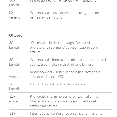
06 -
Innovation Forum FVG- USA – II° Edizione
lunedì
03 -
Webinar sui nuovi strumenti di progettazione
venerdì
per le navi del futuro
Ottobre
30 -
“Osservatorio dei fabbisogni formativi e
lunedì
professionali del mare” : presentazione delle
attività
30 -
Webinar sulle innovazioni dei materiali compositi
lunedì
avanzati per il design di strutture leggere
27 -
Roadshow del Cluster Tecnologico Nazionale
venerdì
“Trasporti Italia 2020”
16 -
PS 2020: incontro dibattito con i soci
lunedì
12 -
Prorogato il termine per le iscrizioni al primo
giovedì
Master italiano in sicurezza e ambiente nel
settore marittimo
11 -
International conference on ship and maritime