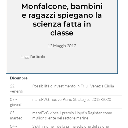
Monfalcone, bambini
e ragazzi spiegano la
scienza fatta in
classe
12 Maggio 2017
Leggi l’articolo
Dicembre
22 -
Possibilità d’investimento in Friuli Venezia Giulia
venerdì
07 -
mareFVG: nuovo Piano Strategico 2018-2020
giovedì
05 -
mareFVG vince il premio Lloyd’s Register come
martedì
miglior cliente nel settore marine
04 -
SYAT: i numeri della prima edizione del salone