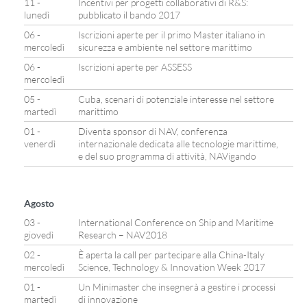
11 -
Incentivi per progetti collaborativi di R&S:
lunedì
pubblicato il bando 2017
06 -
Iscrizioni aperte per il primo Master italiano in
mercoledì
sicurezza e ambiente nel settore marittimo
06 -
Iscrizioni aperte per ASSESS
mercoledì
05 -
Cuba, scenari di potenziale interesse nel settore
martedì
marittimo
01 -
Diventa sponsor di NAV, conferenza
venerdì
internazionale dedicata alle tecnologie marittime,
e del suo programma di attività, NAVigando
Agosto
03 -
International Conference on Ship and Maritime
giovedì
Research – NAV2018
02 -
È aperta la call per partecipare alla China-Italy
mercoledì
Science, Technology & Innovation Week 2017
01 -
Un Minimaster che insegnerà a gestire i processi
martedì
di innovazione