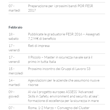
07 -
Preparazione per i prossimi bandi POR FESR
martedì
2017
Febbraio
18 -
Pubblicate le graduatorie FESR 2016 – Assegnati
sabato
7,2 M€ di beneficio
17 -
Reti di impresa
venerdì
17 -
Il Piccolo – Master in sicurezza navale sarà il
venerdì
primo in tutta Italia
15 -
Prossimo incontro dei Gruppi di Lavoro S3
mercoledì
14 -
Agevolazioni per le aziende che assumono nuove
martedì
risorse
09 -
Al via il progetto europeo ASSESS “Advanced
giovedì
Skills in Safety, environment and security at sea”:
formazione di eccellenza per la sicurezza in mare
07 -
Roma, 1-2 Marzo – Convegno del Cluster