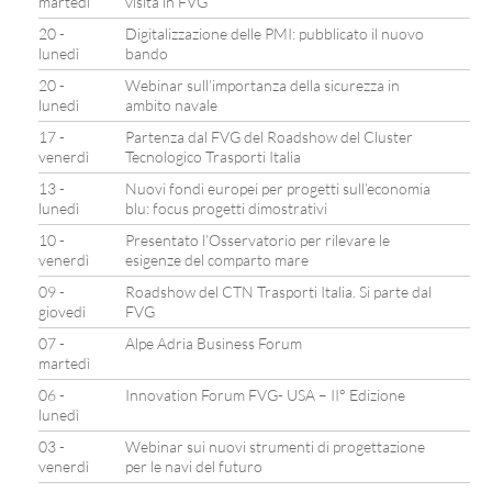
martedì
visita in FVG
20 -
Digitalizzazione delle PMI: pubblicato il nuovo
lunedì
bando
20 -
Webinar sull’importanza della sicurezza in
lunedì
ambito navale
17 -
Partenza dal FVG del Roadshow del Cluster
venerdì
Tecnologico Trasporti Italia
13 -
Nuovi fondi europei per progetti sull’economia
lunedì
blu: focus progetti dimostrativi
10 -
Presentato l’Osservatorio per rilevare le
venerdì
esigenze del comparto mare
09 -
Roadshow del CTN Trasporti Italia. Si parte dal
giovedì
FVG
07 -
Alpe Adria Business Forum
martedì
06 -
Innovation Forum FVG- USA – II° Edizione
lunedì
03 -
Webinar sui nuovi strumenti di progettazione
venerdì
per le navi del futuro