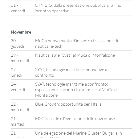
01 -
CTN BIG: dalla presentazione pubblica al primo
venerdì
incontro operativo
Novembre
30 -
MuCa nuovo punto d’incontro tra aziende di
giovedì
nautica hi-tech
29 -
Nautica: apre “Syat” al Muca di Monfalcone
mercoledì
27 -
SYAT, tecnologie marittime innovative a
lunedì
confronto
24 -
SYAT, tecnologie marittime a confronto:
venerdì
esposizione e incontri tra imprese al MuCa di
Monfalcone
22 -
Blue Growth: opportunità per l’Italia
mercoledì
21 -
MSC Seaside e l’evoluzione delle navi cruise
martedì
21 -
Una delegazione del Marine Cluster Bulgaria in