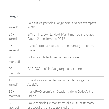
Giugno
26 -
La nautica prende il largo con la barca stampata
lunedì
in 3D
26 -
SAVE THE DATE: Next Maritime Technologies
lunedì
Day – 21 settembre 2017
23 -
“Next” ritorna a settembre e punta gli occhi sul
venerdì
mare
20 -
Soluzioni Hi Tech per la navigazione
martedì
20 -
PAR FSC: l’iniziativa giunge al termine
martedì
19 -
In autunno in partenza i corsi del progetto
lunedì
ASSESS
13 -
mareFVG premia gli Studenti delle Belle Arti di
martedì
Udine
08 -
Dalle tecnologie marittime alla cultura firmato il
giovedì
protocollo tra istituzioni ed enti