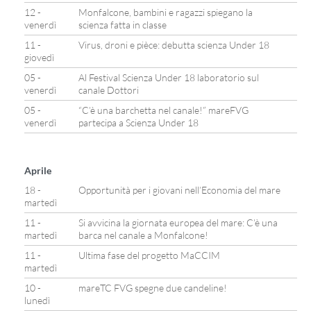
12 -
Monfalcone, bambini e ragazzi spiegano la
venerdì
scienza fatta in classe
11 -
Virus, droni e pièce: debutta scienza Under 18
giovedì
05 -
Al Festival Scienza Under 18 laboratorio sul
venerdì
canale Dottori
05 -
“C’è una barchetta nel canale!” mareFVG
venerdì
partecipa a Scienza Under 18
Aprile
18 -
Opportunità per i giovani nell’Economia del mare
martedì
11 -
Si avvicina la giornata europea del mare: C’è una
martedì
barca nel canale a Monfalcone!
11 -
Ultima fase del progetto MaCCIM
martedì
10 -
mareTC FVG spegne due candeline!
lunedì