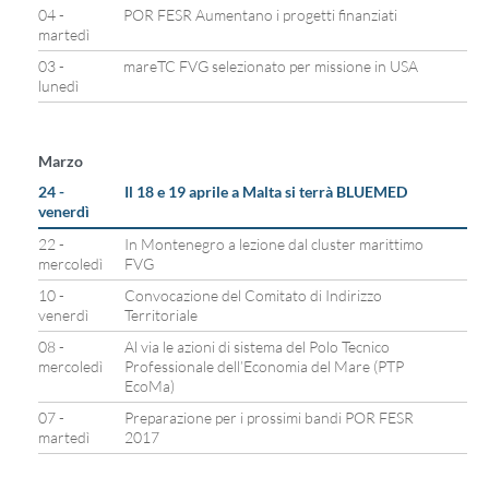
04 -
POR FESR Aumentano i progetti finanziati
martedì
03 -
mareTC FVG selezionato per missione in USA
lunedì
Marzo
24 -
Il 18 e 19 aprile a Malta si terrà BLUEMED
venerdì
22 -
In Montenegro a lezione dal cluster marittimo
mercoledì
FVG
10 -
Convocazione del Comitato di Indirizzo
venerdì
Territoriale
08 -
Al via le azioni di sistema del Polo Tecnico
mercoledì
Professionale dell’Economia del Mare (PTP
EcoMa)
07 -
Preparazione per i prossimi bandi POR FESR
martedì
2017