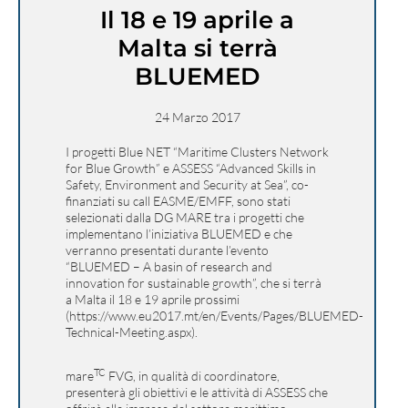
Il 18 e 19 aprile a
Malta si terrà
BLUEMED
24 Marzo 2017
I progetti Blue NET “Maritime Clusters Network
for Blue Growth” e ASSESS “Advanced Skills in
Safety, Environment and Security at Sea”, co-
finanziati su call EASME/EMFF, sono stati
selezionati dalla DG MARE tra i progetti che
implementano l’iniziativa BLUEMED e che
verranno presentati durante l’evento
“BLUEMED – A basin of research and
innovation for sustainable growth”, che si terrà
a Malta il 18 e 19 aprile prossimi
(
https://www.eu2017.mt/en/Events/Pages/BLUEMED-
Technical-Meeting.aspx
).
TC
mare
FVG, in qualità di coordinatore,
presenterà gli obiettivi e le attività di ASSESS che