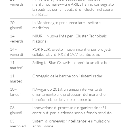
venerdì
marittimo. mareFVG e ARIES hanno consegnato
la roadmap per la nascita di un cluster nel cuore
dei Balcani
20 -
In Montenegro per supportare il settore
giovedì
marittimo
14 -
MIUR – Nuova linfa per i Cluster Tecnologici
venerdì
Nazionali
14 -
POR FESR: presto i nuovi incentivi per progetti
venerdì
collaborativi di R&S, il 19/7 le anticipazioni
11 -
Sailing to Blue Growth – doppiata un’altra boa
martedì
11 -
Ormeggio delle barche con i sistemi radar
martedì
10 -
NAVigando 2018: un ampio intervento di
lunedì
orientamento alle professioni del mare, che
beneficerebbe del vostro supporto
06 -
Innovazione di processo e organizzazione? I
giovedì
contributi per le aziende sono a fondo perduto
05 -
Sistemi di ormeggio “intelligente” e simulazioni
mercoledì
antifuliggine