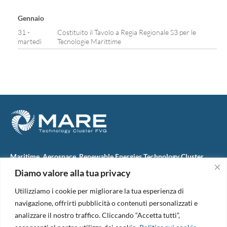
Gennaio
31 -
Costituito il Tavolo a Regia Regionale S3 per le
martedì
Tecnologie Marittime
Maritime, Aerospace, Renewable Energies Technology Cluster
FVG
Diamo valore alla tua privacy
M.A.R.E. TC FVG S.c.ar.l.
Via IX Giugno, 46
Utilizziamo i cookie per migliorare la tua esperienza di
34074 Monfalcone (Italy)
tel. +39 0481 723440
navigazione, offrirti pubblicità o contenuti personalizzati e
Codice Fiscale e Partita Iva: 01138620313
analizzare il nostro traffico. Cliccando “Accetta tutti”,
PEC:
marefvg@legalmail.it