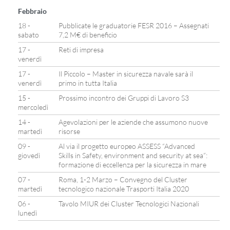
Febbraio
18 -
Pubblicate le graduatorie FESR 2016 – Assegnati
sabato
7,2 M€ di beneficio
17 -
Reti di impresa
venerdì
17 -
Il Piccolo – Master in sicurezza navale sarà il
venerdì
primo in tutta Italia
15 -
Prossimo incontro dei Gruppi di Lavoro S3
mercoledì
14 -
Agevolazioni per le aziende che assumono nuove
martedì
risorse
09 -
Al via il progetto europeo ASSESS “Advanced
giovedì
Skills in Safety, environment and security at sea”:
formazione di eccellenza per la sicurezza in mare
07 -
Roma, 1-2 Marzo – Convegno del Cluster
martedì
tecnologico nazionale Trasporti Italia 2020
06 -
Tavolo MIUR dei Cluster Tecnologici Nazionali
lunedì