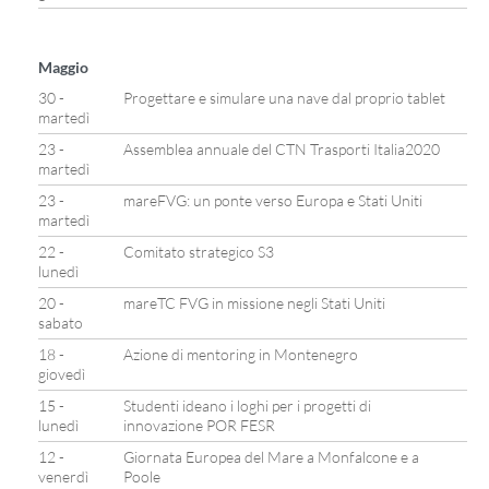
Maggio
30 -
Progettare e simulare una nave dal proprio tablet
martedì
23 -
Assemblea annuale del CTN Trasporti Italia2020
martedì
23 -
mareFVG: un ponte verso Europa e Stati Uniti
martedì
22 -
Comitato strategico S3
lunedì
20 -
mareTC FVG in missione negli Stati Uniti
sabato
18 -
Azione di mentoring in Montenegro
giovedì
15 -
Studenti ideano i loghi per i progetti di
lunedì
innovazione POR FESR
12 -
Giornata Europea del Mare a Monfalcone e a
venerdì
Poole