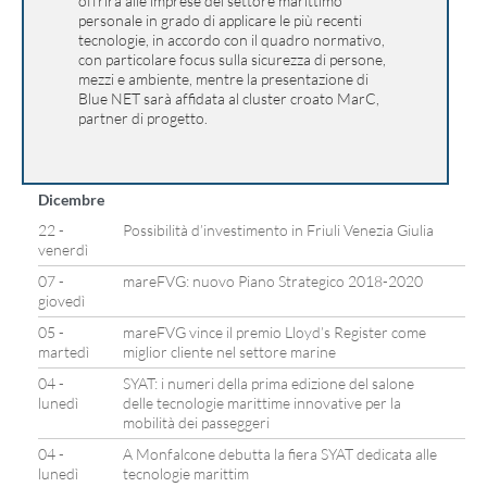
offrirà alle imprese del settore marittimo
personale in grado di applicare le più recenti
tecnologie, in accordo con il quadro normativo,
con particolare focus sulla sicurezza di persone,
mezzi e ambiente, mentre la presentazione di
Blue NET sarà affidata al cluster croato MarC,
partner di progetto.
Dicembre
22 -
Possibilità d’investimento in Friuli Venezia Giulia
venerdì
07 -
mareFVG: nuovo Piano Strategico 2018-2020
giovedì
05 -
mareFVG vince il premio Lloyd’s Register come
martedì
miglior cliente nel settore marine
04 -
SYAT: i numeri della prima edizione del salone
lunedì
delle tecnologie marittime innovative per la
mobilità dei passeggeri
04 -
A Monfalcone debutta la fiera SYAT dedicata alle
lunedì
tecnologie marittim