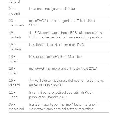
venerdì
21 -
La scienza naviga verso il futuro
giovedì
20 -
mareFVG è fra i protagonisti di Trieste Next
mercoledì
2017
19 -
4 – 5 Ottobre: workshop e B2B sulle applicazioni
martedì
IT innovative per i settori navale e ship operation
19 -
Missione in Mar Nero per mareFVG
martedì
18 -
Missione di mareFVG nel Mar Nero
lunedì
18 -
mareFVG in primo piano a Trieste Next 2017
lunedì
15 -
Arriva il cluster nazionale dell’economia del mare:
venerdì
mareFVG è in plancia!
11 -
Incentivi per progetti collaborativi di R&S:
lunedì
pubblicato il bando 2017
06 -
Iscrizioni aperte per il primo Master italiano in
mercoledì
sicurezza e ambiente nel settore marittimo