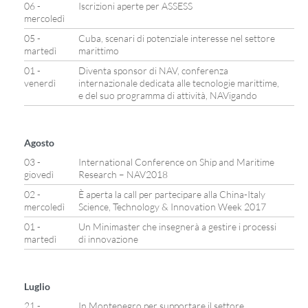
06 -
Iscrizioni aperte per ASSESS
mercoledì
05 -
Cuba, scenari di potenziale interesse nel settore
martedì
marittimo
01 -
Diventa sponsor di NAV, conferenza
venerdì
internazionale dedicata alle tecnologie marittime,
e del suo programma di attività, NAVigando
Agosto
03 -
International Conference on Ship and Maritime
giovedì
Research – NAV2018
02 -
È aperta la call per partecipare alla China-Italy
mercoledì
Science, Technology & Innovation Week 2017
01 -
Un Minimaster che insegnerà a gestire i processi
martedì
di innovazione
Luglio
21 -
In Montenegro per supportare il settore