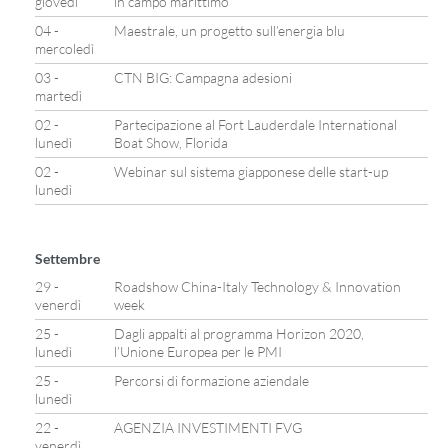
giovedì
in campo marittimo
04 -
Maestrale, un progetto sull’energia blu
mercoledì
03 -
CTN BIG: Campagna adesioni
martedì
02 -
Partecipazione al Fort Lauderdale International
lunedì
Boat Show, Florida
02 -
Webinar sul sistema giapponese delle start-up
lunedì
Settembre
29 -
Roadshow China-Italy Technology & Innovation
venerdì
week
25 -
Dagli appalti al programma Horizon 2020,
lunedì
l’Unione Europea per le PMI
25 -
Percorsi di formazione aziendale
lunedì
22 -
AGENZIA INVESTIMENTI FVG
venerdì