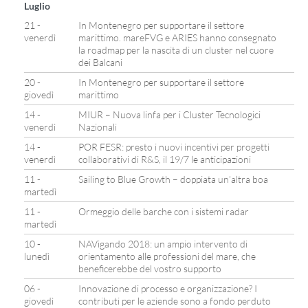
Luglio
21 -
In Montenegro per supportare il settore
venerdì
marittimo. mareFVG e ARIES hanno consegnato
la roadmap per la nascita di un cluster nel cuore
dei Balcani
20 -
In Montenegro per supportare il settore
giovedì
marittimo
14 -
MIUR – Nuova linfa per i Cluster Tecnologici
venerdì
Nazionali
14 -
POR FESR: presto i nuovi incentivi per progetti
venerdì
collaborativi di R&S, il 19/7 le anticipazioni
11 -
Sailing to Blue Growth – doppiata un’altra boa
martedì
11 -
Ormeggio delle barche con i sistemi radar
martedì
10 -
NAVigando 2018: un ampio intervento di
lunedì
orientamento alle professioni del mare, che
beneficerebbe del vostro supporto
06 -
Innovazione di processo e organizzazione? I
giovedì
contributi per le aziende sono a fondo perduto