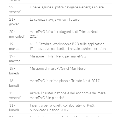
22 -
E nelle lagune si potrà navigare a energia solare
venerdì
21 -
La scienza naviga verso il futuro
giovedì
20 -
mareFVG è fra i protagonisti di Trieste Next
mercoledì
2017
19 -
4 – 5 Ottobre: workshop e B2B sulle applicazioni
martedì
IT innovative per i settori navale e ship operation
19 -
Missione in Mar Nero per mareFVG
martedì
18 -
Missione di mareFVG nel Mar Nero
lunedì
18 -
mareFVG in primo piano a Trieste Next 2017
lunedì
15 -
Arriva il cluster nazionale dell’economia del mare:
venerdì
mareFVG è in plancia!
11 -
Incentivi per progetti collaborativi di R&S:
lunedì
pubblicato il bando 2017