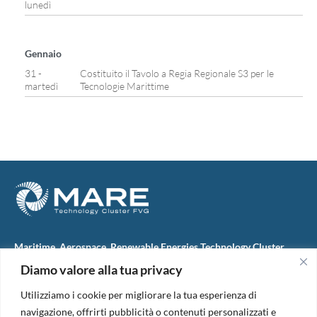
lunedì
Gennaio
31 -
Costituito il Tavolo a Regia Regionale S3 per le
martedì
Tecnologie Marittime
Maritime, Aerospace, Renewable Energies Technology Cluster
FVG
Diamo valore alla tua privacy
M.A.R.E. TC FVG S.c.ar.l.
Via IX Giugno, 46
Utilizziamo i cookie per migliorare la tua esperienza di
34074 Monfalcone (Italy)
tel. +39 0481 723440
navigazione, offrirti pubblicità o contenuti personalizzati e