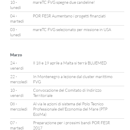
10 -
mareTC FVG spegne due candeline!
lunedì
04 -
POR FESR Aumentano i progetti finanziati
martedì
03 -
mareTC FVG selezionato per missione in USA
lunedì
Marzo
24 -
Il 18 e 19 aprile a Malta si terrà BLUEMED
venerdì
22 -
In Montenegro a lezione dal cluster marittimo
mercoledì
FVG
10 -
Convocazione del Comitato di Indirizzo
venerdì
Territoriale
08 -
Al via le azioni di sistema del Polo Tecnico
mercoledì
Professionale dell’Economia del Mare (PTP
EcoMa)
07 -
Preparazione per i prossimi bandi POR FESR
martedì
2017