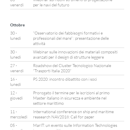
venerdì
per le navi del futuro
Ottobre
30 -
“Osservatorio dei fabbisogni formativi e
lunedì
professionali del mare” : presentazione delle
attività
30 -
Webinar sulle innovazioni dei materiali compositi
lunedì
avanzati per il design di strutture leggere
27 -
Roadshow del Cluster Tecnologico Nazionale
venerdì
“Trasporti Italia 2020”
16 -
PS 2020: incontro dibattito con i soci
lunedì
12 -
Prorogato il termine per le iscrizioni al primo
giovedì
Master italiano in sicurezza e ambiente nel
settore marittimo
11 -
International conference on ship and maritime
mercoledì
reasearch NAV2018: Call for paper
05 -
MarIT: un evento sulle Information Technologies