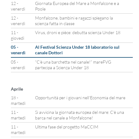
12 -
Giornata Europea del Mare a Monfalcone e a
venerdì
Poole
12 -
Monfalcone, bambini e ragazzi spiegano la
venerdì
scienza fatta in classe
11 -
Virus, droni e pièce: debutta scienza Under 18
giovedì
05 -
Al Festival Scienza Under 18 laboratorio sul
venerdì
canale Dottori
05 -
“C’è una barchetta nel canale!” mareFVG
venerdì
partecipa a Scienza Under 18
Aprile
18 -
Opportunità per i giovani nell’Economia del mare
martedì
11 -
Si avvicina la giornata europea del mare: C’è una
martedì
barca nel canale a Monfalcone!
11 -
Ultima fase del progetto MaCCIM
martedì