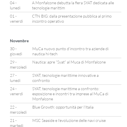
04 -
A Monfalcone debutta la fiera SYAT dedicata alle
lunedì
tecnologie marittim
01 -
CTN BIG: dalla presentazione pubblica al primo
venerdì
incontro operativo
Novembre
30 -
MuCa nuovo punto d’incontro tra aziende di
giovedì
nautica hi-tech
29 -
Nautica: apre “Syat” al Muca di Monfalcone
mercoledì
27 -
SYAT, tecnologie marittime innovative a
lunedì
confronto
24 -
SYAT, tecnologie marittime a confronto:
venerdì
esposizione e incontri tra imprese al MuCa di
Monfalcone
22 -
Blue Growth: opportunità per l’Italia
mercoledì
21 -
MSC Seaside e l’evoluzione delle navi cruise
martedì