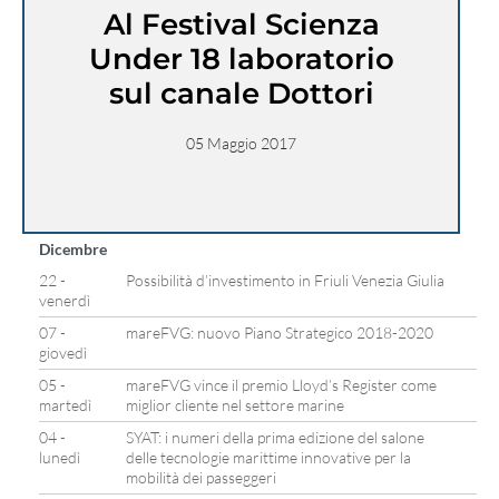
Al Festival Scienza
Under 18 laboratorio
sul canale Dottori
05 Maggio 2017
Dicembre
22 -
Possibilità d’investimento in Friuli Venezia Giulia
venerdì
07 -
mareFVG: nuovo Piano Strategico 2018-2020
giovedì
05 -
mareFVG vince il premio Lloyd’s Register come
martedì
miglior cliente nel settore marine
04 -
SYAT: i numeri della prima edizione del salone
lunedì
delle tecnologie marittime innovative per la
mobilità dei passeggeri