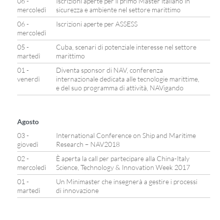
06 -
Iscrizioni aperte per il primo Master italiano in
mercoledì
sicurezza e ambiente nel settore marittimo
06 -
Iscrizioni aperte per ASSESS
mercoledì
05 -
Cuba, scenari di potenziale interesse nel settore
martedì
marittimo
01 -
Diventa sponsor di NAV, conferenza
venerdì
internazionale dedicata alle tecnologie marittime,
e del suo programma di attività, NAVigando
Agosto
03 -
International Conference on Ship and Maritime
giovedì
Research – NAV2018
02 -
È aperta la call per partecipare alla China-Italy
mercoledì
Science, Technology & Innovation Week 2017
01 -
Un Minimaster che insegnerà a gestire i processi
martedì
di innovazione