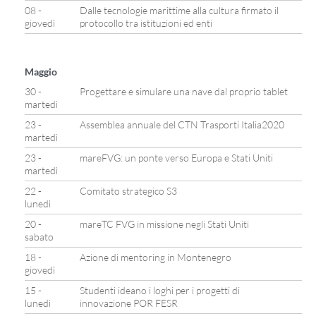
08 -
Dalle tecnologie marittime alla cultura firmato il
giovedì
protocollo tra istituzioni ed enti
Maggio
30 -
Progettare e simulare una nave dal proprio tablet
martedì
23 -
Assemblea annuale del CTN Trasporti Italia2020
martedì
23 -
mareFVG: un ponte verso Europa e Stati Uniti
martedì
22 -
Comitato strategico S3
lunedì
20 -
mareTC FVG in missione negli Stati Uniti
sabato
18 -
Azione di mentoring in Montenegro
giovedì
15 -
Studenti ideano i loghi per i progetti di
lunedì
innovazione POR FESR