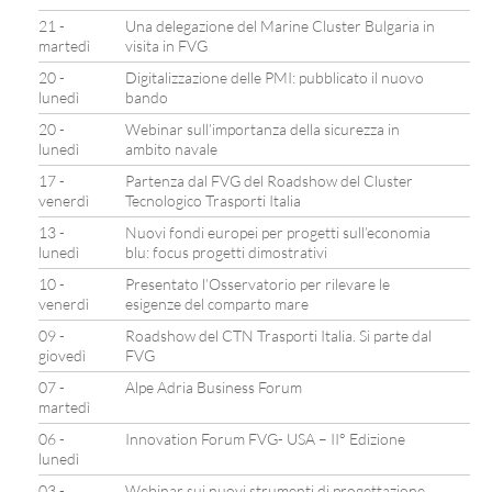
21 -
Una delegazione del Marine Cluster Bulgaria in
martedì
visita in FVG
20 -
Digitalizzazione delle PMI: pubblicato il nuovo
lunedì
bando
20 -
Webinar sull’importanza della sicurezza in
lunedì
ambito navale
17 -
Partenza dal FVG del Roadshow del Cluster
venerdì
Tecnologico Trasporti Italia
13 -
Nuovi fondi europei per progetti sull’economia
lunedì
blu: focus progetti dimostrativi
10 -
Presentato l’Osservatorio per rilevare le
venerdì
esigenze del comparto mare
09 -
Roadshow del CTN Trasporti Italia. Si parte dal
giovedì
FVG
07 -
Alpe Adria Business Forum
martedì
06 -
Innovation Forum FVG- USA – II° Edizione
lunedì
03 -
Webinar sui nuovi strumenti di progettazione