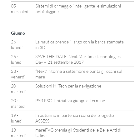
05 -
Sistemi di ormeggio “intelligente” e simulazioni
mercoledì
antifuliggine
Giugno
26 -
La nautica prende il largo con la barca stampata
lunedì
in 3D
26 -
SAVE THE DATE: Next Maritime Technologies
lunedì
Day – 21 settembre 2017
23 -
“Next” ritorna a settembre e punta gli occhi sul
venerdì
mare
20 -
Soluzioni Hi Tech per la navigazione
martedì
20 -
PAR FSC: l’iniziativa giunge al termine
martedì
19 -
In autunno in partenza i corsi del progetto
lunedì
ASSESS
13 -
mareFVG premia gli Studenti delle Belle Arti di
martedì
Udine