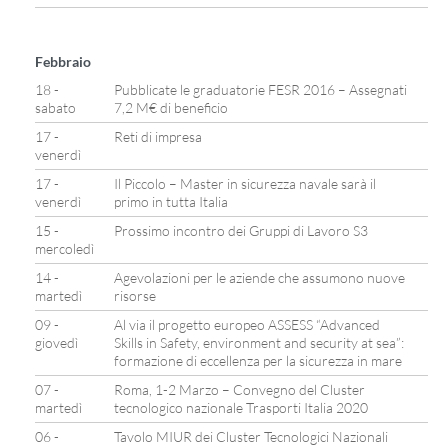
Febbraio
18 -
Pubblicate le graduatorie FESR 2016 – Assegnati
sabato
7,2 M€ di beneficio
17 -
Reti di impresa
venerdì
17 -
Il Piccolo – Master in sicurezza navale sarà il
venerdì
primo in tutta Italia
15 -
Prossimo incontro dei Gruppi di Lavoro S3
mercoledì
14 -
Agevolazioni per le aziende che assumono nuove
martedì
risorse
09 -
Al via il progetto europeo ASSESS “Advanced
giovedì
Skills in Safety, environment and security at sea”:
formazione di eccellenza per la sicurezza in mare
07 -
Roma, 1-2 Marzo – Convegno del Cluster
martedì
tecnologico nazionale Trasporti Italia 2020
06 -
Tavolo MIUR dei Cluster Tecnologici Nazionali