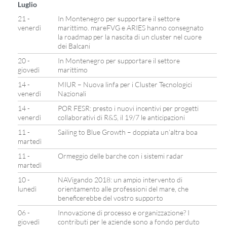
Luglio
21 -
In Montenegro per supportare il settore
venerdì
marittimo. mareFVG e ARIES hanno consegnato
la roadmap per la nascita di un cluster nel cuore
dei Balcani
20 -
In Montenegro per supportare il settore
giovedì
marittimo
14 -
MIUR – Nuova linfa per i Cluster Tecnologici
venerdì
Nazionali
14 -
POR FESR: presto i nuovi incentivi per progetti
venerdì
collaborativi di R&S, il 19/7 le anticipazioni
11 -
Sailing to Blue Growth – doppiata un’altra boa
martedì
11 -
Ormeggio delle barche con i sistemi radar
martedì
10 -
NAVigando 2018: un ampio intervento di
lunedì
orientamento alle professioni del mare, che
beneficerebbe del vostro supporto
06 -
Innovazione di processo e organizzazione? I
giovedì
contributi per le aziende sono a fondo perduto