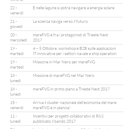
22 -
E nelle lagune si potrà navigare a energia solare
venerdì
21 -
La scienza naviga verso il futuro
giovedì
20 -
mareFVG è fra i protagonisti di Trieste Next
mercoledì
2017
19 -
4 – 5 Ottobre: workshop e B2B sulle applicazioni
martedì
IT innovative per i settori navale e ship operation
19 -
Missione in Mar Nero per mareFVG
martedì
18 -
Missione di mareFVG nel Mar Nero
lunedì
18 -
mareFVG in primo piano a Trieste Next 2017
lunedì
15 -
Arriva il cluster nazionale dell’economia del mare:
venerdì
mareFVG è in plancia!
11 -
Incentivi per progetti collaborativi di R&S:
lunedì
pubblicato il bando 2017