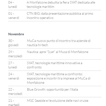
04 -
A Monfalcone debutta la fiera SYAT dedicata alle
lunedì
tecnologie marittim
01 -
CTN BIG: dalla presentazione pubblica al primo
venerdì
incontro operativo
Novembre
30 -
MuCa nuovo punto d’incontro tra aziende di
giovedì
nautica hi-tech
29 -
Nautica: apre “Syat” al Muca di Monfalcone
mercoledì
27 -
SYAT, tecnologie marittime innovative a
lunedì
confronto
24 -
SYAT, tecnologie marittime a confronto:
venerdì
esposizione e incontri tra imprese al MuCa di
Monfalcone
22 -
Blue Growth: opportunità per l’Italia
mercoledì
21 -
MSC Seaside e l’evoluzione delle navi cruise
martedì