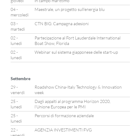
giovedì
in campo marittimo
04 -
Maestrale, un progetto sull’energia blu
mercoledì
03 -
CTN BIG: Campagna adesioni
martedì
02 -
Partecipazione al Fort Lauderdale International
lunedì
Boat Show, Florida
02 -
Webinar sul sistema giapponese delle start-up
lunedì
Settembre
29 -
Roadshow China-Italy Technology & Innovation
venerdì
week
25 -
Dagli appalti al programma Horizon 2020,
lunedì
l’Unione Europea per le PMI
25 -
Percorsi di formazione aziendale
lunedì
22 -
AGENZIA INVESTIMENTI FVG
venerdì