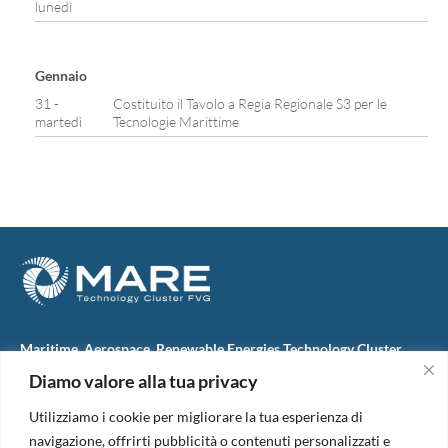
lunedì
Gennaio
31 -
Costituito il Tavolo a Regia Regionale S3 per le
martedì
Tecnologie Marittime
Maritime, Aerospace, Renewable Energies Technology Cluster
FVG
Diamo valore alla tua privacy
M.A.R.E. TC FVG S.c.ar.l.
Via IX Giugno, 46
Utilizziamo i cookie per migliorare la tua esperienza di
34074 Monfalcone (Italy)
tel. +39 0481 723440
navigazione, offrirti pubblicità o contenuti personalizzati e