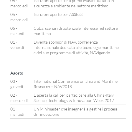
06 -
Iscrizioni aperte per il primo Master italiano in
mercoledì
sicurezza e ambiente nel settore marittimo
06 -
Iscrizioni aperte per ASSESS
mercoledì
05 -
Cuba, scenari di potenziale interesse nel settore
martedì
marittimo
01 -
Diventa sponsor di NAV, conferenza
venerdì
internazionale dedicata alle tecnologie marittime,
e del suo programma di attività, NAVigando
Agosto
03 -
International Conference on Ship and Maritime
giovedì
Research – NAV2018
02 -
È aperta la call per partecipare alla China-Italy
mercoledì
Science, Technology & Innovation Week 2017
01 -
Un Minimaster che insegnerà a gestire i processi
martedì
di innovazione