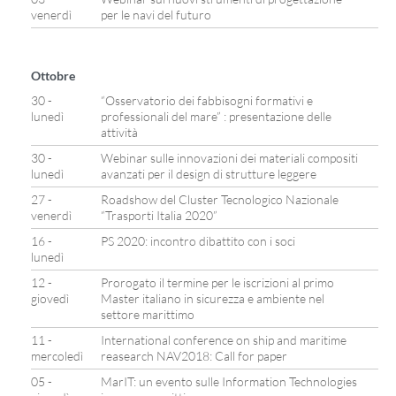
venerdì
per le navi del futuro
Ottobre
30 -
“Osservatorio dei fabbisogni formativi e
lunedì
professionali del mare” : presentazione delle
attività
30 -
Webinar sulle innovazioni dei materiali compositi
lunedì
avanzati per il design di strutture leggere
27 -
Roadshow del Cluster Tecnologico Nazionale
venerdì
“Trasporti Italia 2020”
16 -
PS 2020: incontro dibattito con i soci
lunedì
12 -
Prorogato il termine per le iscrizioni al primo
giovedì
Master italiano in sicurezza e ambiente nel
settore marittimo
11 -
International conference on ship and maritime
mercoledì
reasearch NAV2018: Call for paper
05 -
MarIT: un evento sulle Information Technologies