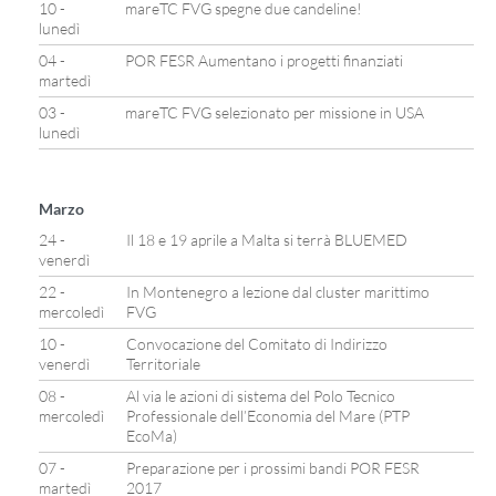
10 -
mareTC FVG spegne due candeline!
lunedì
04 -
POR FESR Aumentano i progetti finanziati
martedì
03 -
mareTC FVG selezionato per missione in USA
lunedì
Marzo
24 -
Il 18 e 19 aprile a Malta si terrà BLUEMED
venerdì
22 -
In Montenegro a lezione dal cluster marittimo
mercoledì
FVG
10 -
Convocazione del Comitato di Indirizzo
venerdì
Territoriale
08 -
Al via le azioni di sistema del Polo Tecnico
mercoledì
Professionale dell’Economia del Mare (PTP
EcoMa)
07 -
Preparazione per i prossimi bandi POR FESR
martedì
2017