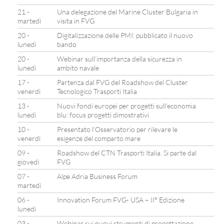
21 -
Una delegazione del Marine Cluster Bulgaria in
martedì
visita in FVG
20 -
Digitalizzazione delle PMI: pubblicato il nuovo
lunedì
bando
20 -
Webinar sull’importanza della sicurezza in
lunedì
ambito navale
17 -
Partenza dal FVG del Roadshow del Cluster
venerdì
Tecnologico Trasporti Italia
13 -
Nuovi fondi europei per progetti sull’economia
lunedì
blu: focus progetti dimostrativi
10 -
Presentato l’Osservatorio per rilevare le
venerdì
esigenze del comparto mare
09 -
Roadshow del CTN Trasporti Italia. Si parte dal
giovedì
FVG
07 -
Alpe Adria Business Forum
martedì
06 -
Innovation Forum FVG- USA – II° Edizione
lunedì
03 -
Webinar sui nuovi strumenti di progettazione