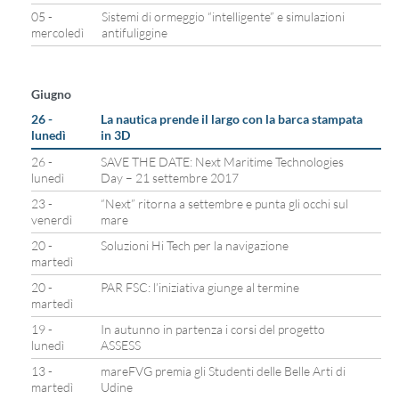
05 -
Sistemi di ormeggio “intelligente” e simulazioni
mercoledì
antifuliggine
Giugno
26 -
La nautica prende il largo con la barca stampata
lunedì
in 3D
26 -
SAVE THE DATE: Next Maritime Technologies
lunedì
Day – 21 settembre 2017
23 -
“Next” ritorna a settembre e punta gli occhi sul
venerdì
mare
20 -
Soluzioni Hi Tech per la navigazione
martedì
20 -
PAR FSC: l’iniziativa giunge al termine
martedì
19 -
In autunno in partenza i corsi del progetto
lunedì
ASSESS
13 -
mareFVG premia gli Studenti delle Belle Arti di
martedì
Udine