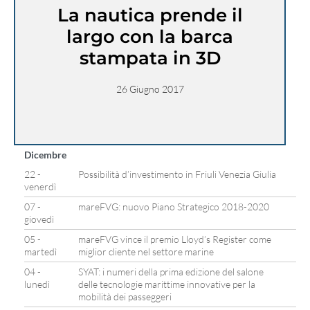
La nautica prende il
largo con la barca
stampata in 3D
26 Giugno 2017
Dicembre
22 -
Possibilità d’investimento in Friuli Venezia Giulia
venerdì
07 -
mareFVG: nuovo Piano Strategico 2018-2020
giovedì
05 -
mareFVG vince il premio Lloyd’s Register come
martedì
miglior cliente nel settore marine
04 -
SYAT: i numeri della prima edizione del salone
lunedì
delle tecnologie marittime innovative per la
mobilità dei passeggeri