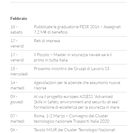
Febbraio
18 -
Pubblicate le graduatorie FESR 2016 – Assegnati
sabato
7,2 M€ di beneficio
17 -
Reti di impresa
venerdì
17 -
Il Piccolo – Master in sicurezza navale sarà il
venerdì
primo in tutta Italia
15 -
Prossimo incontro dei Gruppi di Lavoro S3
mercoledì
14 -
Agevolazioni per le aziende che assumono nuove
martedì
risorse
09 -
Al via il progetto europeo ASSESS “Advanced
giovedì
Skills in Safety, environment and security at sea”:
formazione di eccellenza per la sicurezza in mare
07 -
Roma, 1-2 Marzo – Convegno del Cluster
martedì
tecnologico nazionale Trasporti Italia 2020
06 -
Tavolo MIUR dei Cluster Tecnologici Nazionali