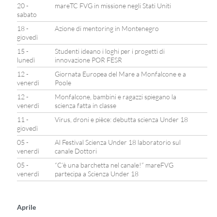
20 -
mareTC FVG in missione negli Stati Uniti
sabato
18 -
Azione di mentoring in Montenegro
giovedì
15 -
Studenti ideano i loghi per i progetti di
lunedì
innovazione POR FESR
12 -
Giornata Europea del Mare a Monfalcone e a
venerdì
Poole
12 -
Monfalcone, bambini e ragazzi spiegano la
venerdì
scienza fatta in classe
11 -
Virus, droni e pièce: debutta scienza Under 18
giovedì
05 -
Al Festival Scienza Under 18 laboratorio sul
venerdì
canale Dottori
05 -
“C’è una barchetta nel canale!” mareFVG
venerdì
partecipa a Scienza Under 18
Aprile