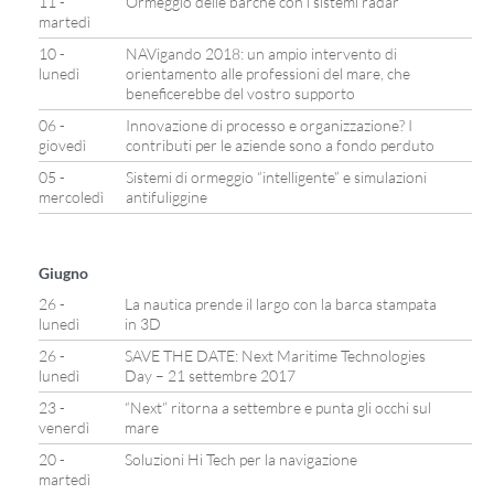
11 -
Ormeggio delle barche con i sistemi radar
martedì
10 -
NAVigando 2018: un ampio intervento di
lunedì
orientamento alle professioni del mare, che
beneficerebbe del vostro supporto
06 -
Innovazione di processo e organizzazione? I
giovedì
contributi per le aziende sono a fondo perduto
05 -
Sistemi di ormeggio “intelligente” e simulazioni
mercoledì
antifuliggine
Giugno
26 -
La nautica prende il largo con la barca stampata
lunedì
in 3D
26 -
SAVE THE DATE: Next Maritime Technologies
lunedì
Day – 21 settembre 2017
23 -
“Next” ritorna a settembre e punta gli occhi sul
venerdì
mare
20 -
Soluzioni Hi Tech per la navigazione
martedì