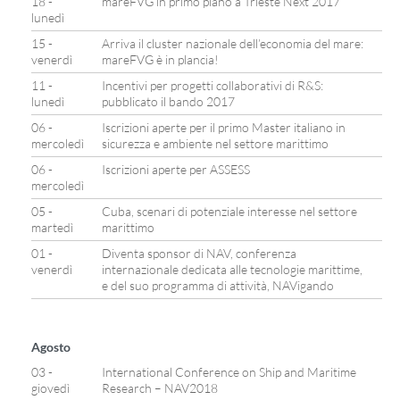
18 -
mareFVG in primo piano a Trieste Next 2017
lunedì
15 -
Arriva il cluster nazionale dell’economia del mare:
venerdì
mareFVG è in plancia!
11 -
Incentivi per progetti collaborativi di R&S:
lunedì
pubblicato il bando 2017
06 -
Iscrizioni aperte per il primo Master italiano in
mercoledì
sicurezza e ambiente nel settore marittimo
06 -
Iscrizioni aperte per ASSESS
mercoledì
05 -
Cuba, scenari di potenziale interesse nel settore
martedì
marittimo
01 -
Diventa sponsor di NAV, conferenza
venerdì
internazionale dedicata alle tecnologie marittime,
e del suo programma di attività, NAVigando
Agosto
03 -
International Conference on Ship and Maritime
giovedì
Research – NAV2018