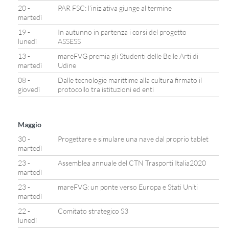
20 -
PAR FSC: l’iniziativa giunge al termine
martedì
19 -
In autunno in partenza i corsi del progetto
lunedì
ASSESS
13 -
mareFVG premia gli Studenti delle Belle Arti di
martedì
Udine
08 -
Dalle tecnologie marittime alla cultura firmato il
giovedì
protocollo tra istituzioni ed enti
Maggio
30 -
Progettare e simulare una nave dal proprio tablet
martedì
23 -
Assemblea annuale del CTN Trasporti Italia2020
martedì
23 -
mareFVG: un ponte verso Europa e Stati Uniti
martedì
22 -
Comitato strategico S3
lunedì