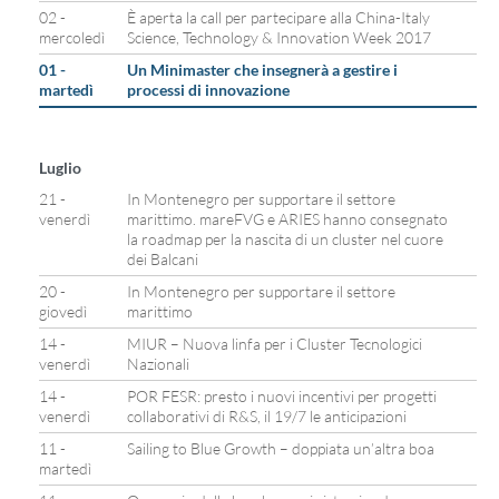
02 -
È aperta la call per partecipare alla China-Italy
mercoledì
Science, Technology & Innovation Week 2017
01 -
Un Minimaster che insegnerà a gestire i
martedì
processi di innovazione
Luglio
21 -
In Montenegro per supportare il settore
venerdì
marittimo. mareFVG e ARIES hanno consegnato
la roadmap per la nascita di un cluster nel cuore
dei Balcani
20 -
In Montenegro per supportare il settore
giovedì
marittimo
14 -
MIUR – Nuova linfa per i Cluster Tecnologici
venerdì
Nazionali
14 -
POR FESR: presto i nuovi incentivi per progetti
venerdì
collaborativi di R&S, il 19/7 le anticipazioni
11 -
Sailing to Blue Growth – doppiata un’altra boa
martedì