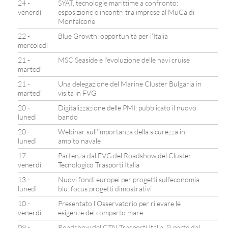
24 -
SYAT, tecnologie marittime a confronto:
venerdì
esposizione e incontri tra imprese al MuCa di
Monfalcone
22 -
Blue Growth: opportunità per l’Italia
mercoledì
21 -
MSC Seaside e l’evoluzione delle navi cruise
martedì
21 -
Una delegazione del Marine Cluster Bulgaria in
martedì
visita in FVG
20 -
Digitalizzazione delle PMI: pubblicato il nuovo
lunedì
bando
20 -
Webinar sull’importanza della sicurezza in
lunedì
ambito navale
17 -
Partenza dal FVG del Roadshow del Cluster
venerdì
Tecnologico Trasporti Italia
13 -
Nuovi fondi europei per progetti sull’economia
lunedì
blu: focus progetti dimostrativi
10 -
Presentato l’Osservatorio per rilevare le
venerdì
esigenze del comparto mare
09 -
Roadshow del CTN Trasporti Italia. Si parte dal