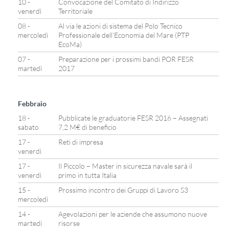
10 -
Convocazione del Comitato di Indirizzo
venerdì
Territoriale
08 -
Al via le azioni di sistema del Polo Tecnico
mercoledì
Professionale dell’Economia del Mare (PTP
EcoMa)
07 -
Preparazione per i prossimi bandi POR FESR
martedì
2017
Febbraio
18 -
Pubblicate le graduatorie FESR 2016 – Assegnati
sabato
7,2 M€ di beneficio
17 -
Reti di impresa
venerdì
17 -
Il Piccolo – Master in sicurezza navale sarà il
venerdì
primo in tutta Italia
15 -
Prossimo incontro dei Gruppi di Lavoro S3
mercoledì
14 -
Agevolazioni per le aziende che assumono nuove
martedì
risorse