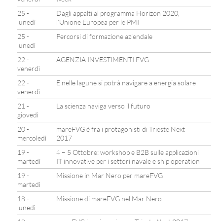
25 -
Dagli appalti al programma Horizon 2020,
lunedì
l’Unione Europea per le PMI
25 -
Percorsi di formazione aziendale
lunedì
22 -
AGENZIA INVESTIMENTI FVG
venerdì
22 -
E nelle lagune si potrà navigare a energia solare
venerdì
21 -
La scienza naviga verso il futuro
giovedì
20 -
mareFVG è fra i protagonisti di Trieste Next
mercoledì
2017
19 -
4 – 5 Ottobre: workshop e B2B sulle applicazioni
martedì
IT innovative per i settori navale e ship operation
19 -
Missione in Mar Nero per mareFVG
martedì
18 -
Missione di mareFVG nel Mar Nero
lunedì