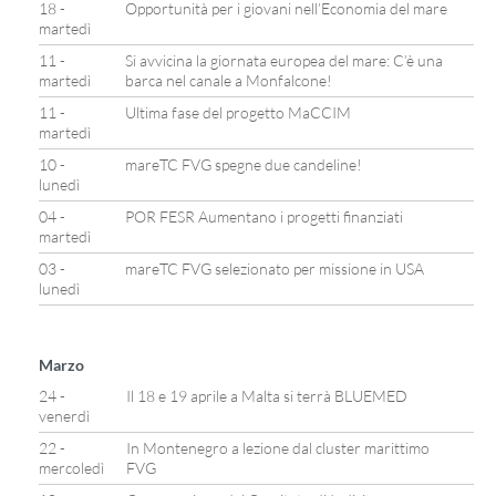
18 -
Opportunità per i giovani nell’Economia del mare
martedì
11 -
Si avvicina la giornata europea del mare: C’è una
martedì
barca nel canale a Monfalcone!
11 -
Ultima fase del progetto MaCCIM
martedì
10 -
mareTC FVG spegne due candeline!
lunedì
04 -
POR FESR Aumentano i progetti finanziati
martedì
03 -
mareTC FVG selezionato per missione in USA
lunedì
Marzo
24 -
Il 18 e 19 aprile a Malta si terrà BLUEMED
venerdì
22 -
In Montenegro a lezione dal cluster marittimo
mercoledì
FVG