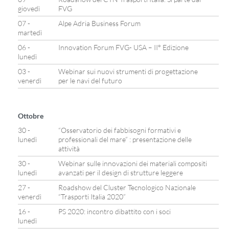
giovedì
FVG
07 -
Alpe Adria Business Forum
martedì
06 -
Innovation Forum FVG- USA – II° Edizione
lunedì
03 -
Webinar sui nuovi strumenti di progettazione
venerdì
per le navi del futuro
Ottobre
30 -
“Osservatorio dei fabbisogni formativi e
lunedì
professionali del mare” : presentazione delle
attività
30 -
Webinar sulle innovazioni dei materiali compositi
lunedì
avanzati per il design di strutture leggere
27 -
Roadshow del Cluster Tecnologico Nazionale
venerdì
“Trasporti Italia 2020”
16 -
PS 2020: incontro dibattito con i soci
lunedì