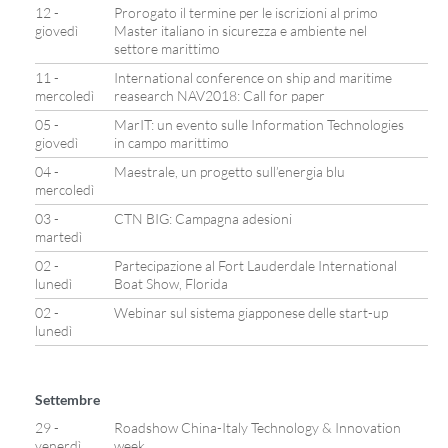
12 -
Prorogato il termine per le iscrizioni al primo
giovedì
Master italiano in sicurezza e ambiente nel
settore marittimo
11 -
International conference on ship and maritime
mercoledì
reasearch NAV2018: Call for paper
05 -
MarIT: un evento sulle Information Technologies
giovedì
in campo marittimo
04 -
Maestrale, un progetto sull’energia blu
mercoledì
03 -
CTN BIG: Campagna adesioni
martedì
02 -
Partecipazione al Fort Lauderdale International
lunedì
Boat Show, Florida
02 -
Webinar sul sistema giapponese delle start-up
lunedì
Settembre
29 -
Roadshow China-Italy Technology & Innovation
venerdì
week