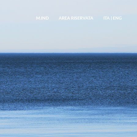
M.IND
AREA RISERVATA
ITA
|
ENG