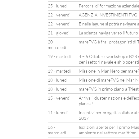
25 - lunedì
Percorsi di formazione aziendal
22 - venerdì
AGENZIA INVESTIMENTI FVG
22 - venerdì
E nelle lagune si potrà navigare 
21 - giovedì
La scienza naviga verso il futuro
20 -
mareFVG è fra i protagonisti di 
mercoledì
19 - martedì
4 – 5 Ottobre: workshop e B2B su
per i settori navale e ship operat
19 - martedì
Missione in Mar Nero per mar
18 - lunedì
Missione di mareFVG nel Mar N
18 - lunedì
mareFVG in primo piano a Tries
15 - venerdì
Arriva il cluster nazionale dell
plancia!
11 - lunedì
Incentivi per progetti collaborati
2017
06 -
Iscrizioni aperte per il primo Mas
mercoledì
ambiente nel settore marittimo