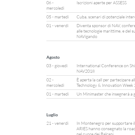
06 -
Iscrizioni aperte per ASSESS
mercoledì
05 - martedì
Cuba, scenari di potenziale inte
01 - venerdì
Diventa sponsor di NAV, confere
alle tecnologie marittime, e del 
NAVigando
Agosto
03 - giovedì
International Conference on Sh
NAV2018
02 -
È aperta la call per partecipare al
mercoledì
Technology & Innovation Week
01 - martedì
Un Minimaster che insegnerà a ge
Luglio
21 - venerdì
In Montenegro per supportare i
ARIES hanno consegnato la roadm
nel cuore dei Balcani