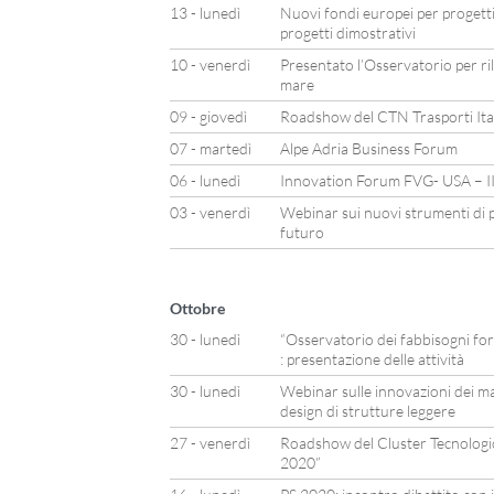
13 - lunedì
Nuovi fondi europei per progetti
progetti dimostrativi
10 - venerdì
Presentato l’Osservatorio per ri
mare
09 - giovedì
Roadshow del CTN Trasporti Itali
07 - martedì
Alpe Adria Business Forum
06 - lunedì
Innovation Forum FVG- USA – II
03 - venerdì
Webinar sui nuovi strumenti di p
futuro
Ottobre
30 - lunedì
“Osservatorio dei fabbisogni for
: presentazione delle attività
30 - lunedì
Webinar sulle innovazioni dei mat
design di strutture leggere
27 - venerdì
Roadshow del Cluster Tecnologico
2020”