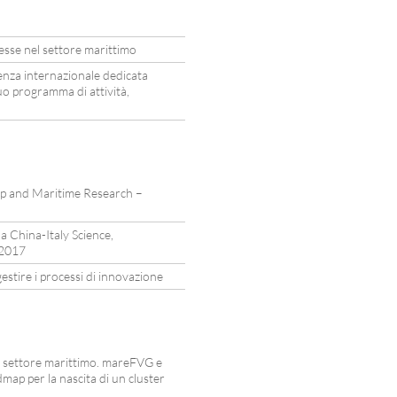
resse nel settore marittimo
nza internazionale dedicata
suo programma di attività,
ip and Maritime Research –
la China-Italy Science,
 2017
stire i processi di innovazione
l settore marittimo. mareFVG e
ap per la nascita di un cluster