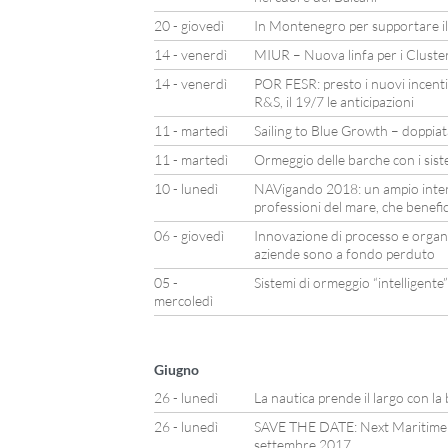
20 - giovedì
In Montenegro per supportare il
14 - venerdì
MIUR – Nuova linfa per i Cluster
14 - venerdì
POR FESR: presto i nuovi incentiv
R&S, il 19/7 le anticipazioni
11 - martedì
Sailing to Blue Growth – doppiat
11 - martedì
Ormeggio delle barche con i sist
10 - lunedì
NAVigando 2018: un ampio inter
professioni del mare, che benef
06 - giovedì
Innovazione di processo e organiz
aziende sono a fondo perduto
05 -
Sistemi di ormeggio “intelligente”
mercoledì
Giugno
26 - lunedì
La nautica prende il largo con l
26 - lunedì
SAVE THE DATE: Next Maritime 
settembre 2017