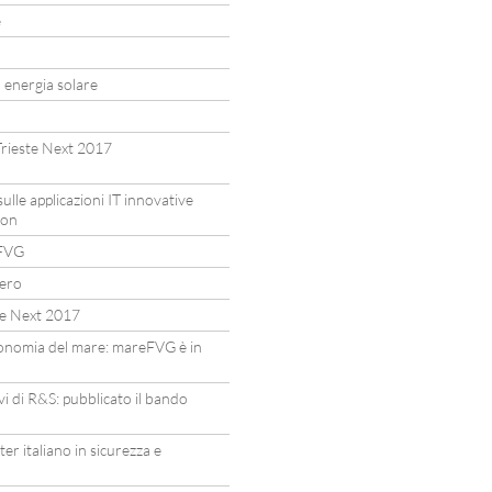
e
a energia solare
Trieste Next 2017
lle applicazioni IT innovative
ion
eFVG
ero
te Next 2017
’economia del mare: mareFVG è in
vi di R&S: pubblicato il bando
ter italiano in sicurezza e