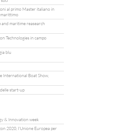
 soci
ioni al primo Master italiano in
 marittimo
p and maritime reasearch
ion Technologies in campo
gia blu
le International Boat Show,
delle start-up
gy & Innovation week
zon 2020, l’Unione Europea per