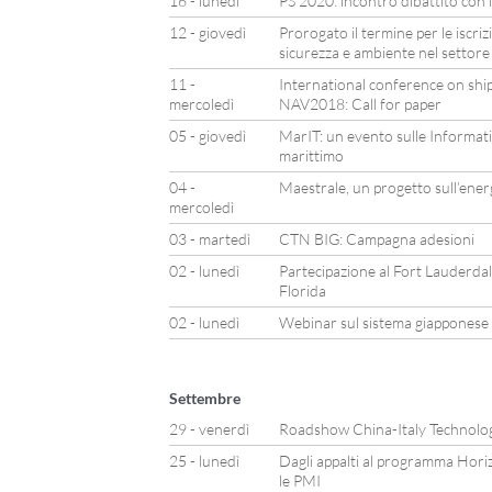
16 - lunedì
PS 2020: incontro dibattito con i
12 - giovedì
Prorogato il termine per le iscriz
sicurezza e ambiente nel settore
11 -
International conference on shi
mercoledì
NAV2018: Call for paper
05 - giovedì
MarIT: un evento sulle Informat
marittimo
04 -
Maestrale, un progetto sull’ener
mercoledì
03 - martedì
CTN BIG: Campagna adesioni
02 - lunedì
Partecipazione al Fort Lauderda
Florida
02 - lunedì
Webinar sul sistema giapponese 
Settembre
29 - venerdì
Roadshow China-Italy Technolo
25 - lunedì
Dagli appalti al programma Hori
le PMI