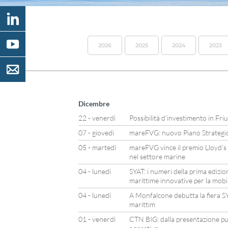
2026
2025
2024
2023
Dicembre
22 - venerdì
Possibilità d’investimento in Friu
07 - giovedì
mareFVG: nuovo Piano Strateg
05 - martedì
mareFVG vince il premio Lloyd’s 
nel settore marine
04 - lunedì
SYAT: i numeri della prima edizio
marittime innovative per la mobil
04 - lunedì
A Monfalcone debutta la fiera SY
marittim
01 - venerdì
CTN BIG: dalla presentazione pu