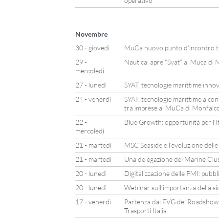
operativo
Novembre
30 - giovedì
MuCa nuovo punto d’incontro tra
29 -
Nautica: apre “Syat” al Muca di
mercoledì
27 - lunedì
SYAT, tecnologie marittime inno
24 - venerdì
SYAT, tecnologie marittime a con
tra imprese al MuCa di Monfalc
22 -
Blue Growth: opportunità per l’It
mercoledì
21 - martedì
MSC Seaside e l’evoluzione delle 
21 - martedì
Una delegazione del Marine Clust
20 - lunedì
Digitalizzazione delle PMI: pubb
20 - lunedì
Webinar sull’importanza della si
17 - venerdì
Partenza dal FVG del Roadshow 
Trasporti Italia