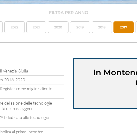
FILTRA PER ANNO
2022
2021
2020
2019
2018
2017
In Montene
li Venezia Giulia
ico 2018-2020
Register come miglior cliente
ne del salone delle tecnologie
ità dei passeggeri
AT dedicata alle tecnologie
bblica al primo incontro