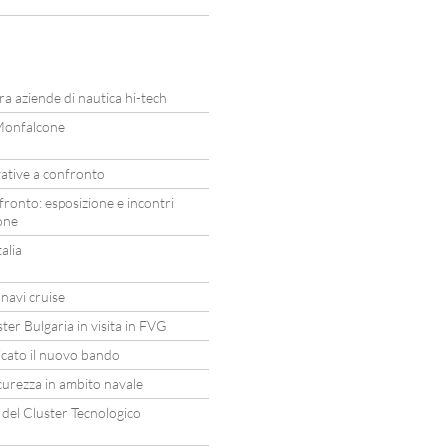
 aziende di nautica hi-tech
 Monfalcone
vative a confronto
fronto: esposizione e incontri
one
alia
navi cruise
er Bulgaria in visita in FVG
licato il nuovo bando
curezza in ambito navale
del Cluster Tecnologico