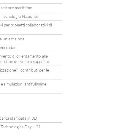
 settore marittimo
 Tecnologici Nazionali
i per progetti collaborativi di
a un’altra boa
emi radar
vento di orientamento alle
icerebbe del vostro supporto
zazione? I contributi per le
 e simulazioni antifuliggine
a barca stampata in 3D
Technologies Day – 21