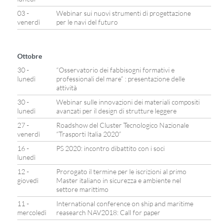
03 -
Webinar sui nuovi strumenti di progettazione
venerdì
per le navi del futuro
Ottobre
30 -
“Osservatorio dei fabbisogni formativi e
lunedì
professionali del mare” : presentazione delle
attività
30 -
Webinar sulle innovazioni dei materiali compositi
lunedì
avanzati per il design di strutture leggere
27 -
Roadshow del Cluster Tecnologico Nazionale
venerdì
“Trasporti Italia 2020”
16 -
PS 2020: incontro dibattito con i soci
lunedì
12 -
Prorogato il termine per le iscrizioni al primo
giovedì
Master italiano in sicurezza e ambiente nel
settore marittimo
11 -
International conference on ship and maritime
mercoledì
reasearch NAV2018: Call for paper