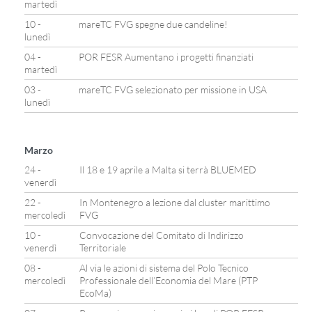
martedì
10 -
mareTC FVG spegne due candeline!
lunedì
04 -
POR FESR Aumentano i progetti finanziati
martedì
03 -
mareTC FVG selezionato per missione in USA
lunedì
Marzo
24 -
Il 18 e 19 aprile a Malta si terrà BLUEMED
venerdì
22 -
In Montenegro a lezione dal cluster marittimo
mercoledì
FVG
10 -
Convocazione del Comitato di Indirizzo
venerdì
Territoriale
08 -
Al via le azioni di sistema del Polo Tecnico
mercoledì
Professionale dell’Economia del Mare (PTP
EcoMa)