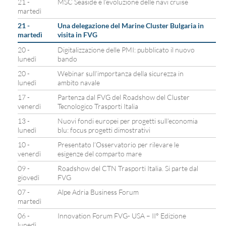
21 -
MSC Seaside e l’evoluzione delle navi cruise
martedì
21 -
Una delegazione del Marine Cluster Bulgaria in
martedì
visita in FVG
20 -
Digitalizzazione delle PMI: pubblicato il nuovo
lunedì
bando
20 -
Webinar sull’importanza della sicurezza in
lunedì
ambito navale
17 -
Partenza dal FVG del Roadshow del Cluster
venerdì
Tecnologico Trasporti Italia
13 -
Nuovi fondi europei per progetti sull’economia
lunedì
blu: focus progetti dimostrativi
10 -
Presentato l’Osservatorio per rilevare le
venerdì
esigenze del comparto mare
09 -
Roadshow del CTN Trasporti Italia. Si parte dal
giovedì
FVG
07 -
Alpe Adria Business Forum
martedì
06 -
Innovation Forum FVG- USA – II° Edizione
lunedì