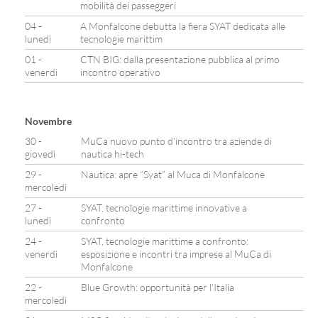
mobilità dei passeggeri
04 -
A Monfalcone debutta la fiera SYAT dedicata alle
lunedì
tecnologie marittim
01 -
CTN BIG: dalla presentazione pubblica al primo
venerdì
incontro operativo
Novembre
30 -
MuCa nuovo punto d’incontro tra aziende di
giovedì
nautica hi-tech
29 -
Nautica: apre “Syat” al Muca di Monfalcone
mercoledì
27 -
SYAT, tecnologie marittime innovative a
lunedì
confronto
24 -
SYAT, tecnologie marittime a confronto:
venerdì
esposizione e incontri tra imprese al MuCa di
Monfalcone
22 -
Blue Growth: opportunità per l’Italia
mercoledì