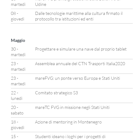
martedì
Udine
08 -
Dalle tecnologie marittime alla cultura firmato il
giovedì
protocollo tra istituzioni ed enti
Maggio
30 -
Progettare e simulare una nave dal proprio tablet
martedì
23 -
Assemblea annuale del CTN Trasporti Italia2020
martedì
23 -
mareFVG: un ponte verso Europa e Stati Uniti
martedì
22 -
Comitato strategico S3
lunedì
20 -
mareTC FVG in missione negli Stati Uniti
sabato
18 -
Azione di mentoring in Montenegro
giovedì
15 -
Studenti ideano i loghi per i progetti di