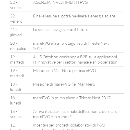
22 -
AGENZIA INVESTIMENTI FVG
venerdì
22 -
E nelle lagune si potrà navigare a energia solare
venerdì
21 -
La scienza naviga verso il futuro
giovedì
20 -
mareFVG è fra i protagonisti di Trieste Next
mercoledì
2017
19 -
4 – 5 Ottobre: workshop e B2B sulle applicazioni
martedì
IT innovative per i settori navale e ship operation
19 -
Missione in Mar Nero per mareFVG
martedì
18 -
Missione di mareFVG nel Mar Nero
lunedì
18 -
mareFVG in primo piano a Trieste Next 2017
lunedì
15 -
Arriva il cluster nazionale dell’economia del mare:
venerdì
mareFVG è in plancia!
11 -
Incentivi per progetti collaborativi di R&S: