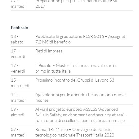
07 -
Preparazione per i prossimi bandi POR FESR
martedì
2017
Febbraio
18 -
Pubblicate le graduatorie FESR 2016 – Assegnati
sabato
7,2 M€ di beneficio
17 -
Reti di impresa
venerdì
17 -
Il Piccolo – Master in sicurezza navale sarà il
venerdì
primo in tutta Italia
15 -
Prossimo incontro dei Gruppi di Lavoro S3
mercoledì
14 -
Agevolazioni per le aziende che assumono nuove
martedì
risorse
09 -
Al via il progetto europeo ASSESS “Advanced
giovedì
Skills in Safety, environment and security at sea”:
formazione di eccellenza per la sicurezza in mare
07 -
Roma, 1-2 Marzo – Convegno del Cluster
martedì
tecnologico nazionale Trasporti Italia 2020