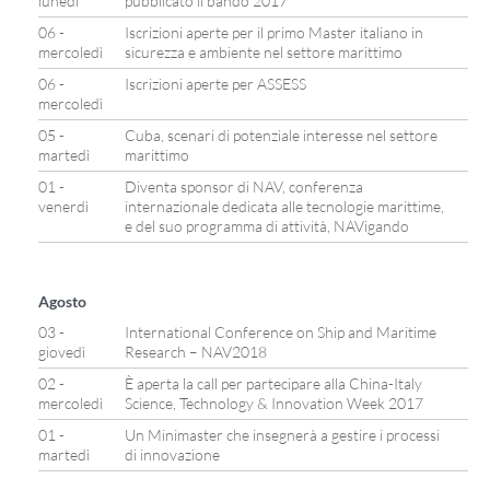
lunedì
pubblicato il bando 2017
06 -
Iscrizioni aperte per il primo Master italiano in
mercoledì
sicurezza e ambiente nel settore marittimo
06 -
Iscrizioni aperte per ASSESS
mercoledì
05 -
Cuba, scenari di potenziale interesse nel settore
martedì
marittimo
01 -
Diventa sponsor di NAV, conferenza
venerdì
internazionale dedicata alle tecnologie marittime,
e del suo programma di attività, NAVigando
Agosto
03 -
International Conference on Ship and Maritime
giovedì
Research – NAV2018
02 -
È aperta la call per partecipare alla China-Italy
mercoledì
Science, Technology & Innovation Week 2017
01 -
Un Minimaster che insegnerà a gestire i processi
martedì
di innovazione