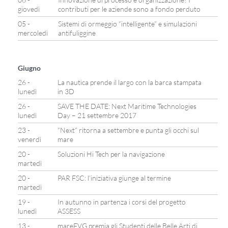
giovedì
contributi per le aziende sono a fondo perduto
05 -
Sistemi di ormeggio “intelligente” e simulazioni
mercoledì
antifuliggine
Giugno
26 -
La nautica prende il largo con la barca stampata
lunedì
in 3D
26 -
SAVE THE DATE: Next Maritime Technologies
lunedì
Day – 21 settembre 2017
23 -
“Next” ritorna a settembre e punta gli occhi sul
venerdì
mare
20 -
Soluzioni Hi Tech per la navigazione
martedì
20 -
PAR FSC: l’iniziativa giunge al termine
martedì
19 -
In autunno in partenza i corsi del progetto
lunedì
ASSESS
13 -
mareFVG premia gli Studenti delle Belle Arti di