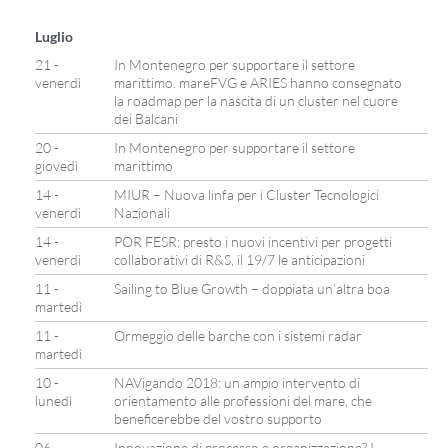
Luglio
21 -
In Montenegro per supportare il settore
venerdì
marittimo. mareFVG e ARIES hanno consegnato
la roadmap per la nascita di un cluster nel cuore
dei Balcani
20 -
In Montenegro per supportare il settore
giovedì
marittimo
14 -
MIUR – Nuova linfa per i Cluster Tecnologici
venerdì
Nazionali
14 -
POR FESR: presto i nuovi incentivi per progetti
venerdì
collaborativi di R&S, il 19/7 le anticipazioni
11 -
Sailing to Blue Growth – doppiata un’altra boa
martedì
11 -
Ormeggio delle barche con i sistemi radar
martedì
10 -
NAVigando 2018: un ampio intervento di
lunedì
orientamento alle professioni del mare, che
beneficerebbe del vostro supporto
06 -
Innovazione di processo e organizzazione? I