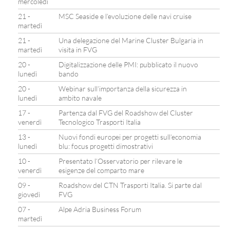
mercoledì
21 -
MSC Seaside e l’evoluzione delle navi cruise
martedì
21 -
Una delegazione del Marine Cluster Bulgaria in
martedì
visita in FVG
20 -
Digitalizzazione delle PMI: pubblicato il nuovo
lunedì
bando
20 -
Webinar sull’importanza della sicurezza in
lunedì
ambito navale
17 -
Partenza dal FVG del Roadshow del Cluster
venerdì
Tecnologico Trasporti Italia
13 -
Nuovi fondi europei per progetti sull’economia
lunedì
blu: focus progetti dimostrativi
10 -
Presentato l’Osservatorio per rilevare le
venerdì
esigenze del comparto mare
09 -
Roadshow del CTN Trasporti Italia. Si parte dal
giovedì
FVG
07 -
Alpe Adria Business Forum
martedì