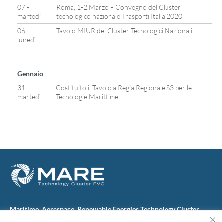
07 -
Roma, 1-2 Marzo – Convegno del Cluster
martedì
tecnologico nazionale Trasporti Italia 2020
06 -
Tavolo MIUR dei Cluster Tecnologici Nazionali
lunedì
Gennaio
31 -
Costituito il Tavolo a Regia Regionale S3 per le
martedì
Tecnologie Marittime
Maritime, Aerospace, Renewable Energies Technology Cluster
FVG