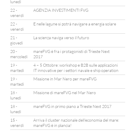
lunedì
22 -
AGENZIA INVESTIMENTI FVG
venerdì
22 -
E nelle lagune si potrà navigare a energia solare
venerdì
21 -
La scienza naviga verso il futuro
giovedì
20 -
mareFVG è fra i protagonisti di Trieste Next
mercoledì
2017
19 -
4 – 5 Ottobre: workshop e B2B sulle applicazioni
martedì
IT innovative per i settori navale e ship operation
19 -
Missione in Mar Nero per mareFVG
martedì
18 -
Missione di mareFVG nel Mar Nero
lunedì
18 -
mareFVG in primo piano a Trieste Next 2017
lunedì
15 -
Arriva il cluster nazionale dell’economia del mare:
venerdì
mareFVG è in plancia!