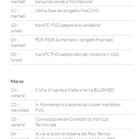
martedì
barca nel canale a Monfalcone!
11 -
Ultima fase del progetto MaCCIM
martedì
10 -
mareTC FVG spegne due candeline!
lunedì
04 -
POR FESR Aumentano i progetti finanziati
martedì
03 -
mareTC FVG selezionato per missione in USA
lunedì
Marzo
24 -
Il 18 e 19 aprile a Malta si terrà BLUEMED
venerdì
22 -
In Montenegro a lezione dal cluster marittimo
mercoledì
FVG
10 -
Convocazione del Comitato di Indirizzo
venerdì
Territoriale
08 -
Al via le azioni di sistema del Polo Tecnico