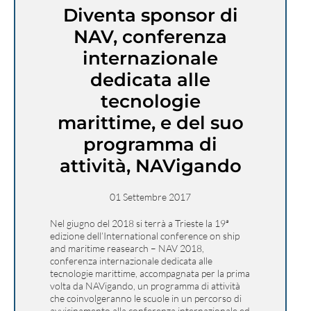
Diventa sponsor di
NAV, conferenza
internazionale
dedicata alle
tecnologie
marittime, e del suo
programma di
attività, NAVigando
01 Settembre 2017
Nel giugno del 2018 si terrà a Trieste la 19ª
edizione dell’International conference on ship
and maritime reasearch – NAV 2018,
conferenza internazionale dedicata alle
tecnologie marittime, accompagnata per la prima
volta da NAVigando, un programma di attività
che coinvolgeranno le scuole in un percorso di
avvicinamento alla conferenza internazionale ed