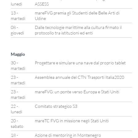
lunedì
ASSESS
13 -
mareFVG premia gli Studenti delle Belle Arti di
martedì
Udine
08 -
Dalle tecnologie marittime alla cultura firmato il
giovedì
protocollo tra istituzioni ed enti
Maggio
30 -
Progettare e simulare una nave dal proprio tablet
martedì
23 -
Assemblea annuale del CTN Trasporti Italia2020
martedì
23 -
mareFVG: un ponte verso Europa e Stati Uniti
martedì
22 -
Comitato strategico S3
lunedì
20 -
mareTC FVG in missione negli Stati Uniti
sabato
18 -
Azione di mentoring in Montenegro