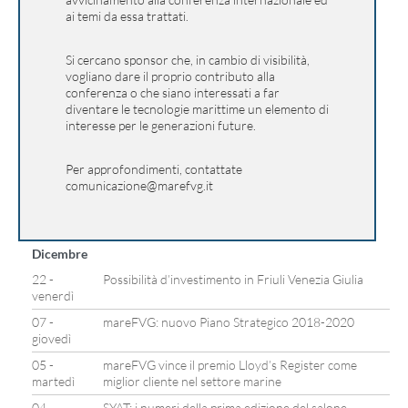
ai temi da essa trattati.
Si cercano sponsor che, in cambio di visibilità,
vogliano dare il proprio contributo alla
conferenza o che siano interessati a far
diventare le tecnologie marittime un elemento di
interesse per le generazioni future.
Per approfondimenti, contattate
comunicazione@marefvg.it
Dicembre
22 -
Possibilità d’investimento in Friuli Venezia Giulia
venerdì
07 -
mareFVG: nuovo Piano Strategico 2018-2020
giovedì
05 -
mareFVG vince il premio Lloyd’s Register come
martedì
miglior cliente nel settore marine
04 -
SYAT: i numeri della prima edizione del salone