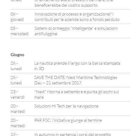
beneficerebbe del vostro supporto
06 -
Innovazione di processo e organizzazione? I
giovedì
contributi per le aziende sono a fondo perduto
05 -
Sistemi di ormeggio “intelligente” e simulazioni
mercoledì
antifuliggine
Giugno
26 -
La nautica prende il largo con la barca stampata
lunedì
in 3D
26 -
SAVE THE DATE: Next Maritime Technologies
lunedì
Day – 21 settembre 2017
23 -
“Next” ritorna a settembre e punta gli occhi sul
venerdì
mare
20 -
Soluzioni Hi Tech per la navigazione
martedì
20 -
PAR FSC: l’iniziativa giunge al termine
martedì
19 -
In autunno in partenza i corsi del progetto