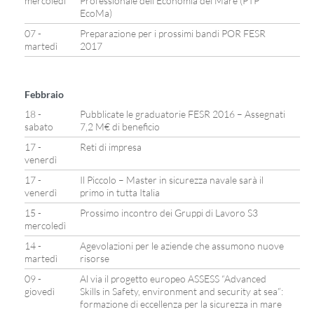
mercoledì
Professionale dell’Economia del Mare (PTP
EcoMa)
07 -
Preparazione per i prossimi bandi POR FESR
martedì
2017
Febbraio
18 -
Pubblicate le graduatorie FESR 2016 – Assegnati
sabato
7,2 M€ di beneficio
17 -
Reti di impresa
venerdì
17 -
Il Piccolo – Master in sicurezza navale sarà il
venerdì
primo in tutta Italia
15 -
Prossimo incontro dei Gruppi di Lavoro S3
mercoledì
14 -
Agevolazioni per le aziende che assumono nuove
martedì
risorse
09 -
Al via il progetto europeo ASSESS “Advanced
giovedì
Skills in Safety, environment and security at sea”:
formazione di eccellenza per la sicurezza in mare