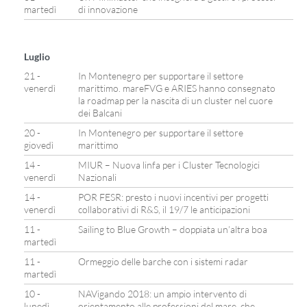
martedì
di innovazione
Luglio
21 -
In Montenegro per supportare il settore
venerdì
marittimo. mareFVG e ARIES hanno consegnato
la roadmap per la nascita di un cluster nel cuore
dei Balcani
20 -
In Montenegro per supportare il settore
giovedì
marittimo
14 -
MIUR – Nuova linfa per i Cluster Tecnologici
venerdì
Nazionali
14 -
POR FESR: presto i nuovi incentivi per progetti
venerdì
collaborativi di R&S, il 19/7 le anticipazioni
11 -
Sailing to Blue Growth – doppiata un’altra boa
martedì
11 -
Ormeggio delle barche con i sistemi radar
martedì
10 -
NAVigando 2018: un ampio intervento di
lunedì
orientamento alle professioni del mare, che