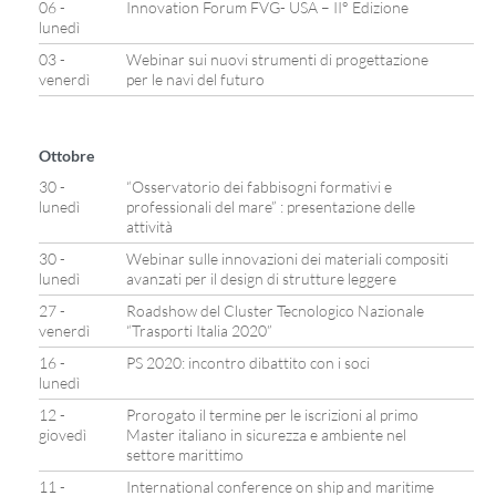
06 -
Innovation Forum FVG- USA – II° Edizione
lunedì
03 -
Webinar sui nuovi strumenti di progettazione
venerdì
per le navi del futuro
Ottobre
30 -
“Osservatorio dei fabbisogni formativi e
lunedì
professionali del mare” : presentazione delle
attività
30 -
Webinar sulle innovazioni dei materiali compositi
lunedì
avanzati per il design di strutture leggere
27 -
Roadshow del Cluster Tecnologico Nazionale
venerdì
“Trasporti Italia 2020”
16 -
PS 2020: incontro dibattito con i soci
lunedì
12 -
Prorogato il termine per le iscrizioni al primo
giovedì
Master italiano in sicurezza e ambiente nel
settore marittimo
11 -
International conference on ship and maritime