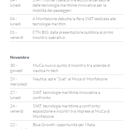
lunedì
delle tecnologie marittime innovative per la
mobilità dei passeggeri
04 -
A Monfalcone debutta la fiera SYAT dedicata alle
lunedì
tecnologie marittim
01 -
CTN BIG: dalla presentazione pubblica al primo
venerdì
incontro operativo
Novembre
30 -
MuCa nuovo punto d’incontro tra aziende di
giovedì
nautica hi-tech
29 -
Nautica: apre “Syat” al Muca di Monfalcone
mercoledì
27 -
SYAT, tecnologie marittime innovative a
lunedì
confronto
24 -
SYAT, tecnologie marittime a confronto:
venerdì
esposizione e incontri tra imprese al MuCa di
Monfalcone
22 -
Blue Growth: opportunità per l’Italia