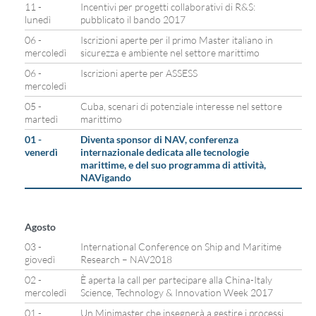
11 -
Incentivi per progetti collaborativi di R&S:
lunedì
pubblicato il bando 2017
06 -
Iscrizioni aperte per il primo Master italiano in
mercoledì
sicurezza e ambiente nel settore marittimo
06 -
Iscrizioni aperte per ASSESS
mercoledì
05 -
Cuba, scenari di potenziale interesse nel settore
martedì
marittimo
01 -
Diventa sponsor di NAV, conferenza
venerdì
internazionale dedicata alle tecnologie
marittime, e del suo programma di attività,
NAVigando
Agosto
03 -
International Conference on Ship and Maritime
giovedì
Research – NAV2018
02 -
È aperta la call per partecipare alla China-Italy
mercoledì
Science, Technology & Innovation Week 2017
01 -
Un Minimaster che insegnerà a gestire i processi