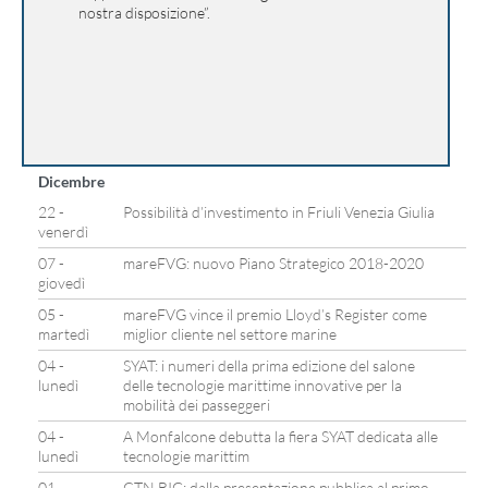
nostra disposizione”.
Dicembre
22 -
Possibilità d’investimento in Friuli Venezia Giulia
venerdì
07 -
mareFVG: nuovo Piano Strategico 2018-2020
giovedì
05 -
mareFVG vince il premio Lloyd’s Register come
martedì
miglior cliente nel settore marine
04 -
SYAT: i numeri della prima edizione del salone
lunedì
delle tecnologie marittime innovative per la
mobilità dei passeggeri
04 -
A Monfalcone debutta la fiera SYAT dedicata alle
lunedì
tecnologie marittim
01 -
CTN BIG: dalla presentazione pubblica al primo