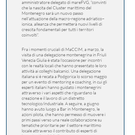
amministratore delegato di mareFVG, “convinti
che la nascita del Cluster marittimo del
Montenegro sarà un nuovo passo
nell’attuazione della macro-regione adriatico–
ionica, alleanza che permetterà nuovi livelli di
crescita fondamentali per tutti i territori
coinvolti”.
Fra i momenti cruciali di MaCCIM, a marzo, la
visita di una delegazione montenegrina in Friuli
Venezia Giulia è stata l’occasione per incontri
con le realtà locali che hanno presentato le loro
attività ai colleghi balcanici. Una delegazione
italiana si è recata a Podgorica lo scorso maggio
per un evento di mentoring e coaching, in cui gli
esperti italiani hanno guidato i montenegrini
attraverso i vari aspetti che riguardano la
creazione e il lavoro di un distretto
tecnologico/industriale. A seguire, a giugno
hanno avuto luogo a Bar in Montenegro, le
azioni pilota, che hanno permesso di muovere i
primi passi verso una reale collaborazione su
tematiche prioritarie per il settore marittimo
locale attraverso il contributo di esperti di