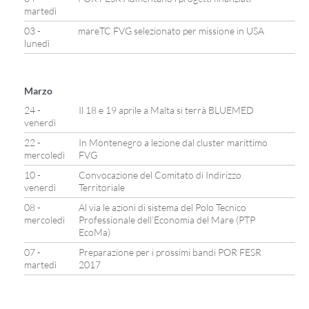
martedì
03 -
mareTC FVG selezionato per missione in USA
lunedì
Marzo
24 -
Il 18 e 19 aprile a Malta si terrà BLUEMED
venerdì
22 -
In Montenegro a lezione dal cluster marittimo
mercoledì
FVG
10 -
Convocazione del Comitato di Indirizzo
venerdì
Territoriale
08 -
Al via le azioni di sistema del Polo Tecnico
mercoledì
Professionale dell’Economia del Mare (PTP
EcoMa)
07 -
Preparazione per i prossimi bandi POR FESR
martedì
2017