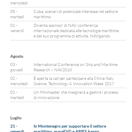
mercoledì
05 -
Cuba, scenari di potenziale interesse nel settore
martedì
marittimo
01 -
Diventa sponsor di NAV, conferenza
venerdì
internazionale dedicata alle tecnologie marittime,
e del suo programma di attività, NAVigando
Agosto
03 -
International Conference on Ship and Maritime
giovedì
Research – NAV2018
02 -
È aperta la call per partecipare alla China-Italy
mercoledì
Science, Technology & Innovation Week 2017
01 -
Un Minimaster che insegnerà a gestire i processi
martedì
di innovazione
Luglio
21 -
In Montenegro per supportare il settore
venerdì
marittimo. mareFVG e ARIES hanno