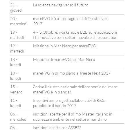
21 -
La scienza naviga verso il futuro
giovedì
20 -
mareFVG è fra i protagonisti di Trieste Next
mercoledì
2017
19 -
4 – 5 Ottobre: workshop e B2B sulle applicazioni
martedì
IT innovative per i settori navale e ship operation
19 -
Missione in Mar Nero per mareFVG
martedì
18 -
Missione di mareFVG nel Mar Nero
lunedì
18 -
mareFVG in primo piano a Trieste Next 2017
lunedì
15 -
Arriva il cluster nazionale dell’economia del mare:
venerdì
mareFVG è in plancia!
11 -
Incentivi per progetti collaborativi di R&S:
lunedì
pubblicato il bando 2017
06 -
Iscrizioni aperte per il primo Master italiano in
mercoledì
sicurezza e ambiente nel settore marittimo
06 -
Iscrizioni aperte per ASSESS