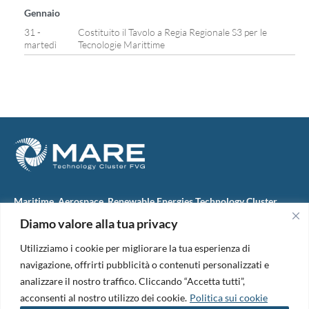
Gennaio
31 -
Costituito il Tavolo a Regia Regionale S3 per le
martedì
Tecnologie Marittime
Maritime, Aerospace, Renewable Energies Technology Cluster
FVG
Diamo valore alla tua privacy
M.A.R.E. TC FVG S.c.ar.l.
Via IX Giugno, 46
Utilizziamo i cookie per migliorare la tua esperienza di
34074 Monfalcone (Italy)
tel. +39 0481 723440
navigazione, offrirti pubblicità o contenuti personalizzati e
Codice Fiscale e Partita Iva: 01138620313
analizzare il nostro traffico. Cliccando “Accetta tutti”,
PEC:
marefvg@legalmail.it
acconsenti al nostro utilizzo dei cookie.
Politica sui cookie
Codice univoco per i pagamenti: M5UXCR1