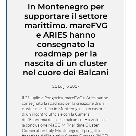
In Montenegro per
supportare il settore
marittimo. mareFVG
e ARIES hanno
consegnato la
roadmap per la
nascita di un cluster
nel cuore dei Balcani
21 Luglio 2017
Il 21 luglio a Podgorica, mareFVG e Aries hanno
consegnato la roadmap per la creazione di un
cluster marittimo in Montenegro, in occasione
di un incontro ufficiale con la Camera
dell’Economia del paese balcanico. Ha visto così
la conclusione MaCCIM (Maritime Cluster
Cooperation Italy Montenegro), il progetto
finanziato dall’Iniziativa Centro Europea (INCE)