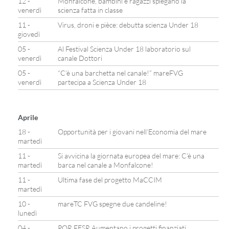
12 -
Monfalcone, bambini e ragazzi spiegano la
venerdì
scienza fatta in classe
11 -
Virus, droni e pièce: debutta scienza Under 18
giovedì
05 -
Al Festival Scienza Under 18 laboratorio sul
venerdì
canale Dottori
05 -
“C’è una barchetta nel canale!” mareFVG
venerdì
partecipa a Scienza Under 18
Aprile
18 -
Opportunità per i giovani nell’Economia del mare
martedì
11 -
Si avvicina la giornata europea del mare: C’è una
martedì
barca nel canale a Monfalcone!
11 -
Ultima fase del progetto MaCCIM
martedì
10 -
mareTC FVG spegne due candeline!
lunedì
04 -
POR FESR Aumentano i progetti finanziati