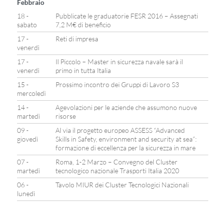
Febbraio
18 -
Pubblicate le graduatorie FESR 2016 – Assegnati
sabato
7,2 M€ di beneficio
17 -
Reti di impresa
venerdì
17 -
Il Piccolo – Master in sicurezza navale sarà il
venerdì
primo in tutta Italia
15 -
Prossimo incontro dei Gruppi di Lavoro S3
mercoledì
14 -
Agevolazioni per le aziende che assumono nuove
martedì
risorse
09 -
Al via il progetto europeo ASSESS “Advanced
giovedì
Skills in Safety, environment and security at sea”:
formazione di eccellenza per la sicurezza in mare
07 -
Roma, 1-2 Marzo – Convegno del Cluster
martedì
tecnologico nazionale Trasporti Italia 2020
06 -
Tavolo MIUR dei Cluster Tecnologici Nazionali
lunedì