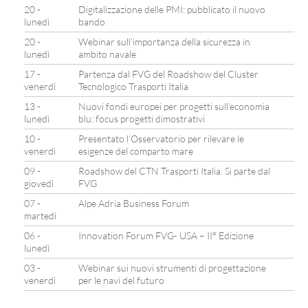
20 -
Digitalizzazione delle PMI: pubblicato il nuovo
lunedì
bando
20 -
Webinar sull’importanza della sicurezza in
lunedì
ambito navale
17 -
Partenza dal FVG del Roadshow del Cluster
venerdì
Tecnologico Trasporti Italia
13 -
Nuovi fondi europei per progetti sull’economia
lunedì
blu: focus progetti dimostrativi
10 -
Presentato l’Osservatorio per rilevare le
venerdì
esigenze del comparto mare
09 -
Roadshow del CTN Trasporti Italia. Si parte dal
giovedì
FVG
07 -
Alpe Adria Business Forum
martedì
06 -
Innovation Forum FVG- USA – II° Edizione
lunedì
03 -
Webinar sui nuovi strumenti di progettazione
venerdì
per le navi del futuro