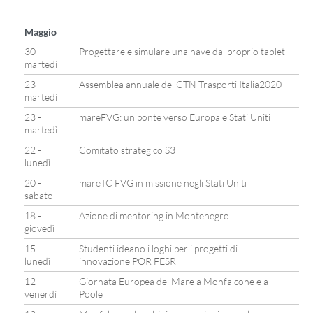
Maggio
30 -
Progettare e simulare una nave dal proprio tablet
martedì
23 -
Assemblea annuale del CTN Trasporti Italia2020
martedì
23 -
mareFVG: un ponte verso Europa e Stati Uniti
martedì
22 -
Comitato strategico S3
lunedì
20 -
mareTC FVG in missione negli Stati Uniti
sabato
18 -
Azione di mentoring in Montenegro
giovedì
15 -
Studenti ideano i loghi per i progetti di
lunedì
innovazione POR FESR
12 -
Giornata Europea del Mare a Monfalcone e a
venerdì
Poole