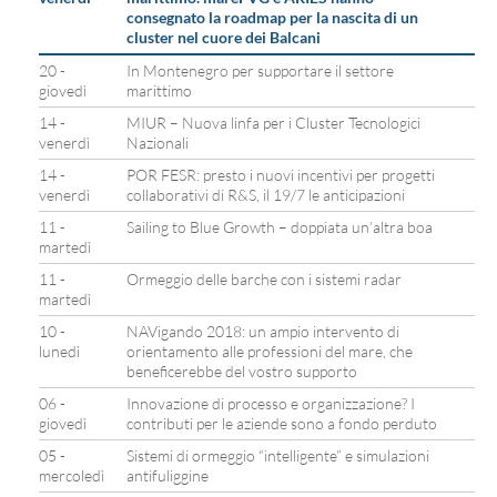
consegnato la roadmap per la nascita di un
cluster nel cuore dei Balcani
20 -
In Montenegro per supportare il settore
giovedì
marittimo
14 -
MIUR – Nuova linfa per i Cluster Tecnologici
venerdì
Nazionali
14 -
POR FESR: presto i nuovi incentivi per progetti
venerdì
collaborativi di R&S, il 19/7 le anticipazioni
11 -
Sailing to Blue Growth – doppiata un’altra boa
martedì
11 -
Ormeggio delle barche con i sistemi radar
martedì
10 -
NAVigando 2018: un ampio intervento di
lunedì
orientamento alle professioni del mare, che
beneficerebbe del vostro supporto
06 -
Innovazione di processo e organizzazione? I
giovedì
contributi per le aziende sono a fondo perduto
05 -
Sistemi di ormeggio “intelligente” e simulazioni
mercoledì
antifuliggine