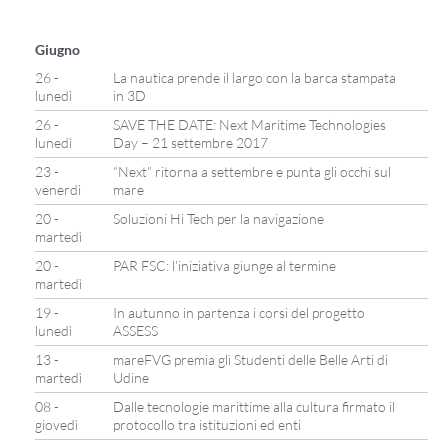
Giugno
26 -
La nautica prende il largo con la barca stampata
lunedì
in 3D
26 -
SAVE THE DATE: Next Maritime Technologies
lunedì
Day – 21 settembre 2017
23 -
“Next” ritorna a settembre e punta gli occhi sul
venerdì
mare
20 -
Soluzioni Hi Tech per la navigazione
martedì
20 -
PAR FSC: l’iniziativa giunge al termine
martedì
19 -
In autunno in partenza i corsi del progetto
lunedì
ASSESS
13 -
mareFVG premia gli Studenti delle Belle Arti di
martedì
Udine
08 -
Dalle tecnologie marittime alla cultura firmato il
giovedì
protocollo tra istituzioni ed enti