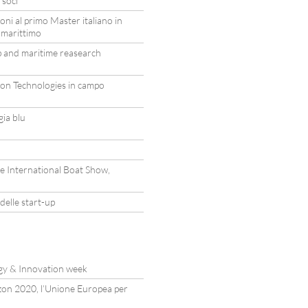
 soci
ioni al primo Master italiano in
 marittimo
p and maritime reasearch
ion Technologies in campo
gia blu
le International Boat Show,
delle start-up
gy & Innovation week
zon 2020, l’Unione Europea per