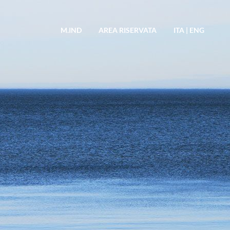
M.IND
AREA RISERVATA
ITA
|
ENG