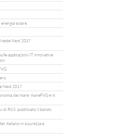
e
a energia solare
Trieste Next 2017
lle applicazioni IT innovative
ion
eFVG
ero
te Next 2017
’economia del mare: mareFVG è in
vi di R&S: pubblicato il bando
ter italiano in sicurezza e