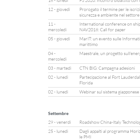
16 - lunedì
PS 2020: incontro dibattito con i
12 - giovedì
Prorogato il termine per le iscriz
sicurezza e ambiente nel settore
11 -
International conference on shi
mercoledì
NAV2018: Call for paper
05 - giovedì
MarIT: un evento sulle Informat
marittimo
04 -
Maestrale, un progetto sull’ener
mercoledì
03 - martedì
CTN BIG: Campagna adesioni
02 - lunedì
Partecipazione al Fort Lauderda
Florida
02 - lunedì
Webinar sul sistema giapponese 
Settembre
29 - venerdì
Roadshow China-Italy Technolo
25 - lunedì
Dagli appalti al programma Hori
le PMI