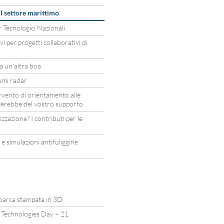
l settore marittimo
 Tecnologici Nazionali
i per progetti collaborativi di
a un’altra boa
emi radar
vento di orientamento alle
icerebbe del vostro supporto
zazione? I contributi per le
 e simulazioni antifuliggine
a barca stampata in 3D
Technologies Day – 21