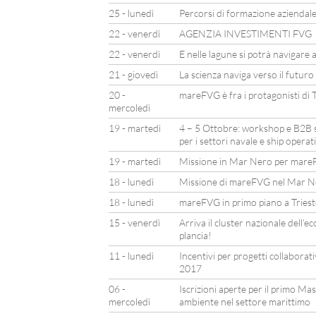
25 - lunedì
Percorsi di formazione aziendal
22 - venerdì
AGENZIA INVESTIMENTI FVG
22 - venerdì
E nelle lagune si potrà navigare 
21 - giovedì
La scienza naviga verso il futuro
20 -
mareFVG è fra i protagonisti di 
mercoledì
19 - martedì
4 – 5 Ottobre: workshop e B2B su
per i settori navale e ship operat
19 - martedì
Missione in Mar Nero per mar
18 - lunedì
Missione di mareFVG nel Mar N
18 - lunedì
mareFVG in primo piano a Tries
15 - venerdì
Arriva il cluster nazionale dell
plancia!
11 - lunedì
Incentivi per progetti collaborati
2017
06 -
Iscrizioni aperte per il primo Mas
mercoledì
ambiente nel settore marittimo