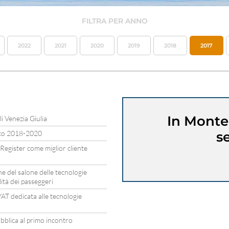
FILTRA PER ANNO
2022
2021
2020
2019
2018
2017
In Monte
li Venezia Giulia
ico 2018-2020
s
Register come miglior cliente
ne del salone delle tecnologie
ità dei passeggeri
AT dedicata alle tecnologie
bblica al primo incontro