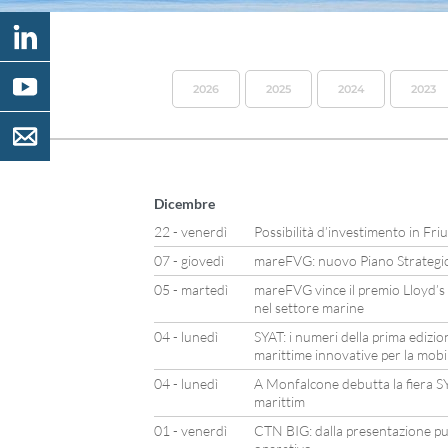
2026
2025
2024
2023
Dicembre
22 - venerdì
Possibilità d’investimento in Friu
07 - giovedì
mareFVG: nuovo Piano Strateg
05 - martedì
mareFVG vince il premio Lloyd’s 
nel settore marine
04 - lunedì
SYAT: i numeri della prima edizio
marittime innovative per la mobil
04 - lunedì
A Monfalcone debutta la fiera SY
marittim
01 - venerdì
CTN BIG: dalla presentazione pu