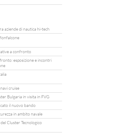
 aziende di nautica hi-tech
 Monfalcone
vative a confronto
fronto: esposizione e incontri
one
alia
navi cruise
er Bulgaria in visita in FVG
licato il nuovo bando
curezza in ambito navale
del Cluster Tecnologico