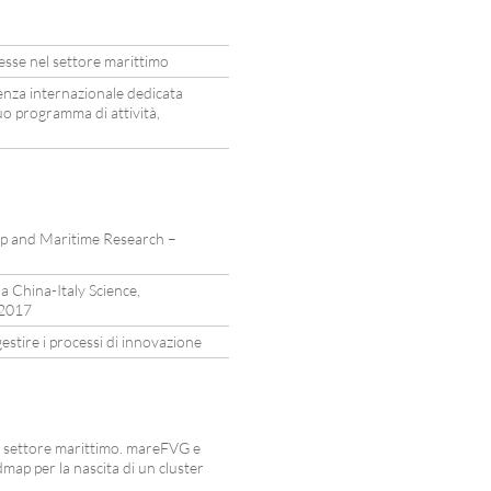
resse nel settore marittimo
nza internazionale dedicata
suo programma di attività,
ip and Maritime Research –
la China-Italy Science,
 2017
stire i processi di innovazione
l settore marittimo. mareFVG e
ap per la nascita di un cluster