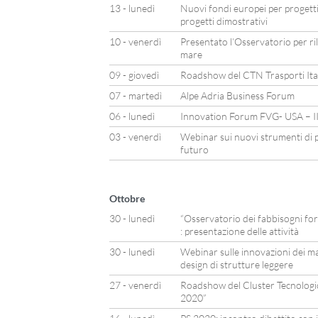
13 - lunedì
Nuovi fondi europei per progetti
progetti dimostrativi
10 - venerdì
Presentato l’Osservatorio per ri
mare
09 - giovedì
Roadshow del CTN Trasporti Itali
07 - martedì
Alpe Adria Business Forum
06 - lunedì
Innovation Forum FVG- USA – II
03 - venerdì
Webinar sui nuovi strumenti di p
futuro
Ottobre
30 - lunedì
“Osservatorio dei fabbisogni for
: presentazione delle attività
30 - lunedì
Webinar sulle innovazioni dei mat
design di strutture leggere
27 - venerdì
Roadshow del Cluster Tecnologico
2020”