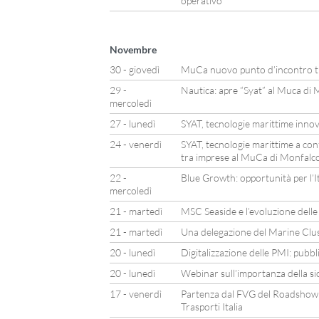
operativo
Novembre
30 - giovedì
MuCa nuovo punto d’incontro tra
29 -
Nautica: apre “Syat” al Muca di
mercoledì
27 - lunedì
SYAT, tecnologie marittime inno
24 - venerdì
SYAT, tecnologie marittime a con
tra imprese al MuCa di Monfalc
22 -
Blue Growth: opportunità per l’It
mercoledì
21 - martedì
MSC Seaside e l’evoluzione delle 
21 - martedì
Una delegazione del Marine Clust
20 - lunedì
Digitalizzazione delle PMI: pubb
20 - lunedì
Webinar sull’importanza della si
17 - venerdì
Partenza dal FVG del Roadshow 
Trasporti Italia