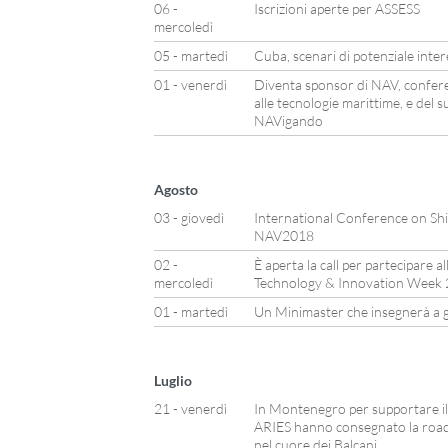
06 -
Iscrizioni aperte per ASSESS
mercoledì
05 - martedì
Cuba, scenari di potenziale inte
01 - venerdì
Diventa sponsor di NAV, confere
alle tecnologie marittime, e del 
NAVigando
Agosto
03 - giovedì
International Conference on Sh
NAV2018
02 -
È aperta la call per partecipare al
mercoledì
Technology & Innovation Week
01 - martedì
Un Minimaster che insegnerà a ge
Luglio
21 - venerdì
In Montenegro per supportare i
ARIES hanno consegnato la roadm
nel cuore dei Balcani