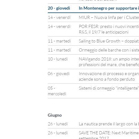
20 - giovedì
In Montenegro per supportare i
14 - venerdì
MIUR – Nuova linfa per i Cluster
14 - venerdì
POR FESR: presto i nuovi incentiv
R&S, il 19/7 le anticipazioni
11 - martedì
Sailing to Blue Growth – doppiat
11 - martedì
Ormeggio delle barche con i sist
10 - lunedì
NAVigando 2018: un ampio inter
professioni del mare, che benef
06 - giovedì
Innovazione di processo e organiz
aziende sono a fondo perduto
05 -
Sistemi di ormeggio “intelligente”
mercoledì
Giugno
26 - lunedì
La nautica prende il largo con l
26 - lunedì
SAVE THE DATE: Next Maritime 
settembre 2017