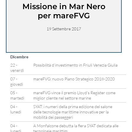
Missione in Mar Nero
per mareFVG
19 Settembre 2017
Dicembre
22 -
Possibilità d’investimento in Friuli Venezia Giulia
venerdì
07 -
mareFVG: nuovo Piano Strategico 2018-2020
giovedì
05 -
mareFVG vince il premio Lloyd’s Register come
martedì
miglior cliente nel settore marine
04 -
SYAT: i numeri della prima edizione del salone
lunedì
delle tecnologie marittime innovative per la
mobilità dei passeggeri
04 -
A Monfalcone debutta la fiera SYAT dedicata alle
lunedì
tecnologie marittim