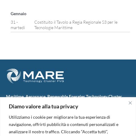
Gennaio
31 -
Costituito il Tavolo a Regia Regionale S3 per le
martedì
Tecnologie Marittime
Maritime, Aerospace, Renewable Energies Technology Cluster
FVG
Diamo valore alla tua privacy
M.A.R.E. TC FVG S.c.ar.l.
Via IX Giugno, 46
Utilizziamo i cookie per migliorare la tua esperienza di
34074 Monfalcone (Italy)
tel. +39 0481 723440
navigazione, offrirti pubblicità o contenuti personalizzati e
Codice Fiscale e Partita Iva: 01138620313
analizzare il nostro traffico. Cliccando “Accetta tutti”,
PEC:
marefvg@legalmail.it