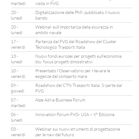
martedì
visita in FVG
20 -
Digitalizzazione delle PMI: pubblicato il nuovo
lunedì
bando
20 -
Webinar sull’importanza della sicurezza in
lunedì
ambito navale
17 -
Partenza dal FVG del Roadshow del Cluster
venerdì
Tecnologico Trasporti Italia
13 -
Nuovi fondi europei per progetti sull’economia
lunedì
blu: focus progetti dimostrativi
10 -
Presentato l’Osservatorio per rilevare le
venerdì
esigenze del comparto mare
09 -
Roadshow del CTN Trasporti Italia. Si parte dal
giovedì
FVG
07 -
Alpe Adria Business Forum
martedì
06 -
Innovation Forum FVG- USA – II° Edizione
lunedì
03 -
Webinar sui nuovi strumenti di progettazione
venerdì
per le navi del futuro