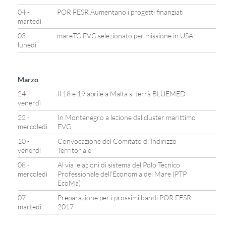
04 -
POR FESR Aumentano i progetti finanziati
martedì
03 -
mareTC FVG selezionato per missione in USA
lunedì
Marzo
24 -
Il 18 e 19 aprile a Malta si terrà BLUEMED
venerdì
22 -
In Montenegro a lezione dal cluster marittimo
mercoledì
FVG
10 -
Convocazione del Comitato di Indirizzo
venerdì
Territoriale
08 -
Al via le azioni di sistema del Polo Tecnico
mercoledì
Professionale dell’Economia del Mare (PTP
EcoMa)
07 -
Preparazione per i prossimi bandi POR FESR
martedì
2017