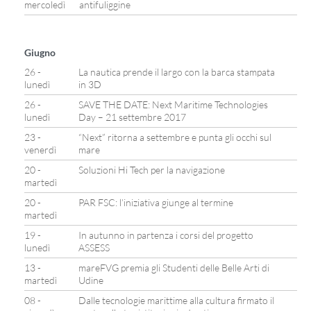
mercoledì
antifuliggine
Giugno
26 -
La nautica prende il largo con la barca stampata
lunedì
in 3D
26 -
SAVE THE DATE: Next Maritime Technologies
lunedì
Day – 21 settembre 2017
23 -
“Next” ritorna a settembre e punta gli occhi sul
venerdì
mare
20 -
Soluzioni Hi Tech per la navigazione
martedì
20 -
PAR FSC: l’iniziativa giunge al termine
martedì
19 -
In autunno in partenza i corsi del progetto
lunedì
ASSESS
13 -
mareFVG premia gli Studenti delle Belle Arti di
martedì
Udine
08 -
Dalle tecnologie marittime alla cultura firmato il