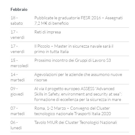
Febbraio
18 -
Pubblicate le graduatorie FESR 2016 – Assegnati
sabato
7,2 M€ di beneficio
17 -
Reti di impresa
venerdì
17 -
Il Piccolo – Master in sicurezza navale sarà il
venerdì
primo in tutta Italia
15 -
Prossimo incontro dei Gruppi di Lavoro S3
mercoledì
14 -
Agevolazioni per le aziende che assumono nuove
martedì
risorse
09 -
Al via il progetto europeo ASSESS “Advanced
giovedì
Skills in Safety, environment and security at sea”:
formazione di eccellenza per la sicurezza in mare
07 -
Roma, 1-2 Marzo – Convegno del Cluster
martedì
tecnologico nazionale Trasporti Italia 2020
06 -
Tavolo MIUR dei Cluster Tecnologici Nazionali
lunedì