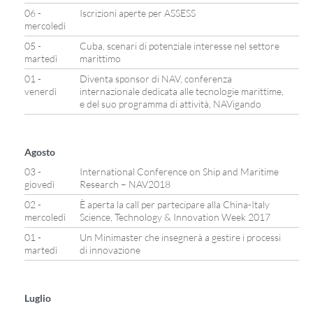
06 -
Iscrizioni aperte per ASSESS
mercoledì
05 -
Cuba, scenari di potenziale interesse nel settore
martedì
marittimo
01 -
Diventa sponsor di NAV, conferenza
venerdì
internazionale dedicata alle tecnologie marittime,
e del suo programma di attività, NAVigando
Agosto
03 -
International Conference on Ship and Maritime
giovedì
Research – NAV2018
02 -
È aperta la call per partecipare alla China-Italy
mercoledì
Science, Technology & Innovation Week 2017
01 -
Un Minimaster che insegnerà a gestire i processi
martedì
di innovazione
Luglio