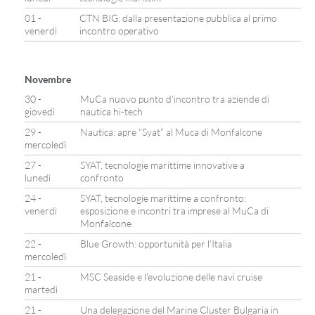
01 -
CTN BIG: dalla presentazione pubblica al primo
venerdì
incontro operativo
Novembre
30 -
MuCa nuovo punto d’incontro tra aziende di
giovedì
nautica hi-tech
29 -
Nautica: apre “Syat” al Muca di Monfalcone
mercoledì
27 -
SYAT, tecnologie marittime innovative a
lunedì
confronto
24 -
SYAT, tecnologie marittime a confronto:
venerdì
esposizione e incontri tra imprese al MuCa di
Monfalcone
22 -
Blue Growth: opportunità per l’Italia
mercoledì
21 -
MSC Seaside e l’evoluzione delle navi cruise
martedì
21 -
Una delegazione del Marine Cluster Bulgaria in