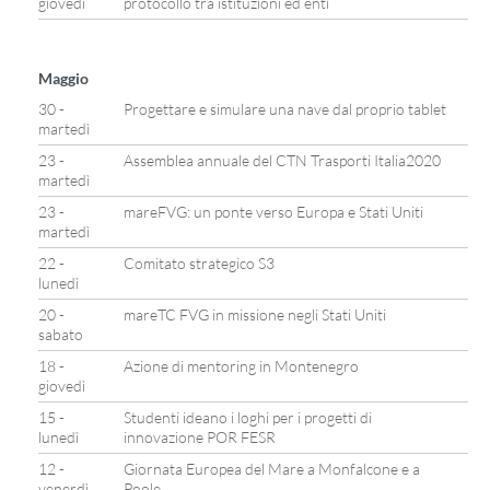
giovedì
protocollo tra istituzioni ed enti
Maggio
30 -
Progettare e simulare una nave dal proprio tablet
martedì
23 -
Assemblea annuale del CTN Trasporti Italia2020
martedì
23 -
mareFVG: un ponte verso Europa e Stati Uniti
martedì
22 -
Comitato strategico S3
lunedì
20 -
mareTC FVG in missione negli Stati Uniti
sabato
18 -
Azione di mentoring in Montenegro
giovedì
15 -
Studenti ideano i loghi per i progetti di
lunedì
innovazione POR FESR
12 -
Giornata Europea del Mare a Monfalcone e a
venerdì
Poole