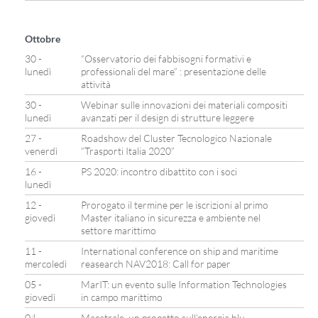
Ottobre
30 -
“Osservatorio dei fabbisogni formativi e
lunedì
professionali del mare” : presentazione delle
attività
30 -
Webinar sulle innovazioni dei materiali compositi
lunedì
avanzati per il design di strutture leggere
27 -
Roadshow del Cluster Tecnologico Nazionale
venerdì
“Trasporti Italia 2020”
16 -
PS 2020: incontro dibattito con i soci
lunedì
12 -
Prorogato il termine per le iscrizioni al primo
giovedì
Master italiano in sicurezza e ambiente nel
settore marittimo
11 -
International conference on ship and maritime
mercoledì
reasearch NAV2018: Call for paper
05 -
MarIT: un evento sulle Information Technologies
giovedì
in campo marittimo
04 -
Maestrale, un progetto sull’energia blu