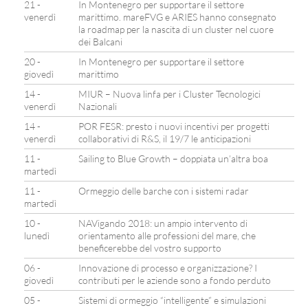
21 -
In Montenegro per supportare il settore
venerdì
marittimo. mareFVG e ARIES hanno consegnato
la roadmap per la nascita di un cluster nel cuore
dei Balcani
20 -
In Montenegro per supportare il settore
giovedì
marittimo
14 -
MIUR – Nuova linfa per i Cluster Tecnologici
venerdì
Nazionali
14 -
POR FESR: presto i nuovi incentivi per progetti
venerdì
collaborativi di R&S, il 19/7 le anticipazioni
11 -
Sailing to Blue Growth – doppiata un’altra boa
martedì
11 -
Ormeggio delle barche con i sistemi radar
martedì
10 -
NAVigando 2018: un ampio intervento di
lunedì
orientamento alle professioni del mare, che
beneficerebbe del vostro supporto
06 -
Innovazione di processo e organizzazione? I
giovedì
contributi per le aziende sono a fondo perduto
05 -
Sistemi di ormeggio “intelligente” e simulazioni