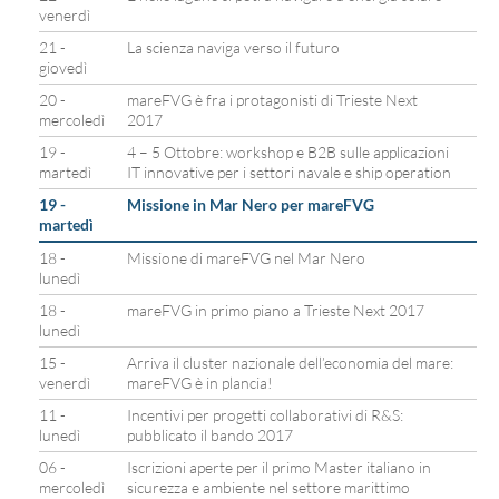
venerdì
21 -
La scienza naviga verso il futuro
giovedì
20 -
mareFVG è fra i protagonisti di Trieste Next
mercoledì
2017
19 -
4 – 5 Ottobre: workshop e B2B sulle applicazioni
martedì
IT innovative per i settori navale e ship operation
19 -
Missione in Mar Nero per mareFVG
martedì
18 -
Missione di mareFVG nel Mar Nero
lunedì
18 -
mareFVG in primo piano a Trieste Next 2017
lunedì
15 -
Arriva il cluster nazionale dell’economia del mare:
venerdì
mareFVG è in plancia!
11 -
Incentivi per progetti collaborativi di R&S:
lunedì
pubblicato il bando 2017
06 -
Iscrizioni aperte per il primo Master italiano in
mercoledì
sicurezza e ambiente nel settore marittimo