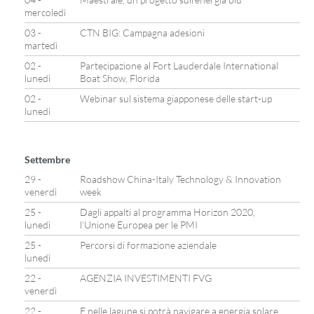
mercoledì
03 -
CTN BIG: Campagna adesioni
martedì
02 -
Partecipazione al Fort Lauderdale International
lunedì
Boat Show, Florida
02 -
Webinar sul sistema giapponese delle start-up
lunedì
Settembre
29 -
Roadshow China-Italy Technology & Innovation
venerdì
week
25 -
Dagli appalti al programma Horizon 2020,
lunedì
l’Unione Europea per le PMI
25 -
Percorsi di formazione aziendale
lunedì
22 -
AGENZIA INVESTIMENTI FVG
venerdì
22 -
E nelle lagune si potrà navigare a energia solare