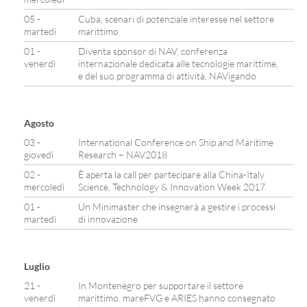
05 -
Cuba, scenari di potenziale interesse nel settore
martedì
marittimo
01 -
Diventa sponsor di NAV, conferenza
venerdì
internazionale dedicata alle tecnologie marittime,
e del suo programma di attività, NAVigando
Agosto
03 -
International Conference on Ship and Maritime
giovedì
Research – NAV2018
02 -
È aperta la call per partecipare alla China-Italy
mercoledì
Science, Technology & Innovation Week 2017
01 -
Un Minimaster che insegnerà a gestire i processi
martedì
di innovazione
Luglio
21 -
In Montenegro per supportare il settore
venerdì
marittimo. mareFVG e ARIES hanno consegnato