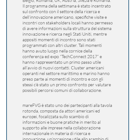
Belgio, Romania, UK, Austria, Svezia e Romania.
Il programma della settimana è stato incentrato
sul confronto con il settore della ricerca e
dell’innovazione americano, specifiche visite e
incontri con stakeholders locali hanno permesso
di avere informazioni sulla struttura del sistema
innovazione e ricerca negli Stati Uniti, mentre
appositi momenti di incontro sono stati
programmati con altri cluster. Tali momenti
hanno avuto luogo nella cornice della
conferenza ed expo “TechConnect 2017” e
hanno rappresentato un primo passo utile
all’avvio di nuovi contatti. Cluster americani
operanti nel settore marittimo e marino hanno
preso parte ai momenti di incontro e con gli
stessi c’è stato un primo confronto per valutare
possibili percorsi comuni di collaborazione.
mareFVG è stato uno dei partecipanti alla tavola
rotonda, composta da attori americani ed
europei, focalizzata sullo scambio di
informazioni e buone pratiche in merito al
supporto alle imprese nella collaborazione
internazionale in materia di ricerca e
innovazione, un’occasione utile allo scambio di