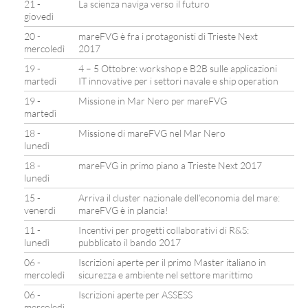
21 -
La scienza naviga verso il futuro
giovedì
20 -
mareFVG è fra i protagonisti di Trieste Next
mercoledì
2017
19 -
4 – 5 Ottobre: workshop e B2B sulle applicazioni
martedì
IT innovative per i settori navale e ship operation
19 -
Missione in Mar Nero per mareFVG
martedì
18 -
Missione di mareFVG nel Mar Nero
lunedì
18 -
mareFVG in primo piano a Trieste Next 2017
lunedì
15 -
Arriva il cluster nazionale dell’economia del mare:
venerdì
mareFVG è in plancia!
11 -
Incentivi per progetti collaborativi di R&S:
lunedì
pubblicato il bando 2017
06 -
Iscrizioni aperte per il primo Master italiano in
mercoledì
sicurezza e ambiente nel settore marittimo
06 -
Iscrizioni aperte per ASSESS
mercoledì