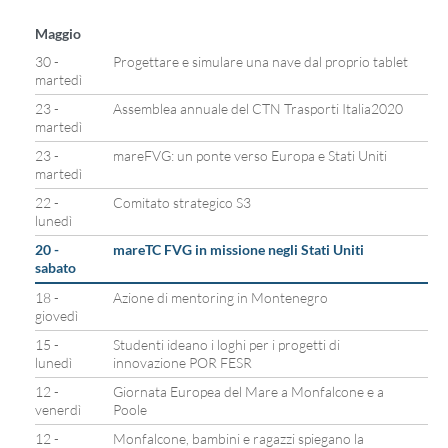
Maggio
30 -
Progettare e simulare una nave dal proprio tablet
martedì
23 -
Assemblea annuale del CTN Trasporti Italia2020
martedì
23 -
mareFVG: un ponte verso Europa e Stati Uniti
martedì
22 -
Comitato strategico S3
lunedì
20 -
mareTC FVG in missione negli Stati Uniti
sabato
18 -
Azione di mentoring in Montenegro
giovedì
15 -
Studenti ideano i loghi per i progetti di
lunedì
innovazione POR FESR
12 -
Giornata Europea del Mare a Monfalcone e a
venerdì
Poole
12 -
Monfalcone, bambini e ragazzi spiegano la