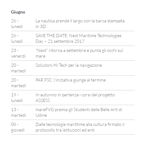
Giugno
26 -
La nautica prende il largo con la barca stampata
lunedì
in 3D
26 -
SAVE THE DATE: Next Maritime Technologies
lunedì
Day – 21 settembre 2017
23 -
“Next” ritorna a settembre e punta gli occhi sul
venerdì
mare
20 -
Soluzioni Hi Tech per la navigazione
martedì
20 -
PAR FSC: l’iniziativa giunge al termine
martedì
19 -
In autunno in partenza i corsi del progetto
lunedì
ASSESS
13 -
mareFVG premia gli Studenti delle Belle Arti di
martedì
Udine
08 -
Dalle tecnologie marittime alla cultura firmato il
giovedì
protocollo tra istituzioni ed enti