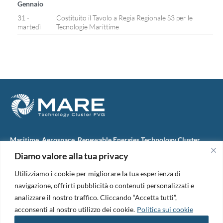
Gennaio
31 -
Costituito il Tavolo a Regia Regionale S3 per le
martedì
Tecnologie Marittime
Maritime, Aerospace, Renewable Energies Technology Cluster
FVG
Diamo valore alla tua privacy
M.A.R.E. TC FVG S.c.ar.l.
Via IX Giugno, 46
Utilizziamo i cookie per migliorare la tua esperienza di
34074 Monfalcone (Italy)
tel. +39 0481 723440
navigazione, offrirti pubblicità o contenuti personalizzati e
Codice Fiscale e Partita Iva: 01138620313
analizzare il nostro traffico. Cliccando “Accetta tutti”,
PEC:
marefvg@legalmail.it
acconsenti al nostro utilizzo dei cookie.
Politica sui cookie
Codice univoco per i pagamenti: M5UXCR1