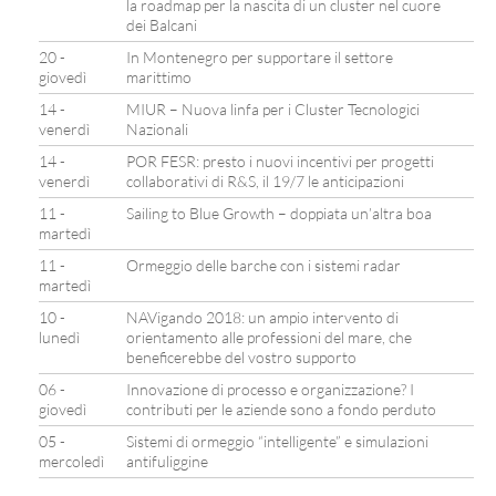
la roadmap per la nascita di un cluster nel cuore
dei Balcani
20 -
In Montenegro per supportare il settore
giovedì
marittimo
14 -
MIUR – Nuova linfa per i Cluster Tecnologici
venerdì
Nazionali
14 -
POR FESR: presto i nuovi incentivi per progetti
venerdì
collaborativi di R&S, il 19/7 le anticipazioni
11 -
Sailing to Blue Growth – doppiata un’altra boa
martedì
11 -
Ormeggio delle barche con i sistemi radar
martedì
10 -
NAVigando 2018: un ampio intervento di
lunedì
orientamento alle professioni del mare, che
beneficerebbe del vostro supporto
06 -
Innovazione di processo e organizzazione? I
giovedì
contributi per le aziende sono a fondo perduto
05 -
Sistemi di ormeggio “intelligente” e simulazioni
mercoledì
antifuliggine