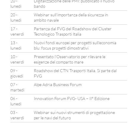
20 -
Digitalizzazione delle PMI: pubblicato il nuovo
lunedì
bando
20 -
Webinar sull’importanza della sicurezza in
lunedì
ambito navale
17 -
Partenza dal FVG del Roadshow del Cluster
venerdì
Tecnologico Trasporti Italia
13 -
Nuovi fondi europei per progetti sull’economia
lunedì
blu: focus progetti dimostrativi
10 -
Presentato l’Osservatorio per rilevare le
venerdì
esigenze del comparto mare
09 -
Roadshow del CTN Trasporti Italia. Si parte dal
giovedì
FVG
07 -
Alpe Adria Business Forum
martedì
06 -
Innovation Forum FVG- USA – II° Edizione
lunedì
03 -
Webinar sui nuovi strumenti di progettazione
venerdì
per le navi del futuro