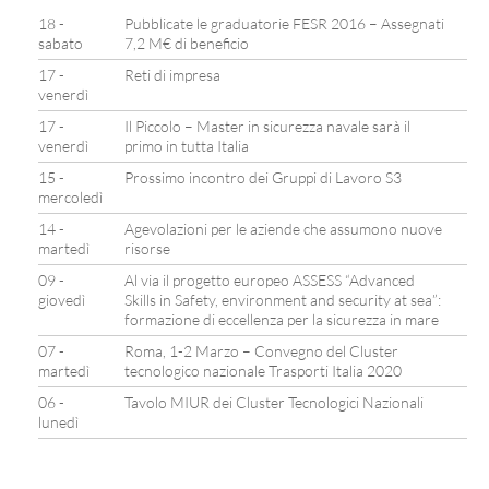
18 -
Pubblicate le graduatorie FESR 2016 – Assegnati
sabato
7,2 M€ di beneficio
17 -
Reti di impresa
venerdì
17 -
Il Piccolo – Master in sicurezza navale sarà il
venerdì
primo in tutta Italia
15 -
Prossimo incontro dei Gruppi di Lavoro S3
mercoledì
14 -
Agevolazioni per le aziende che assumono nuove
martedì
risorse
09 -
Al via il progetto europeo ASSESS “Advanced
giovedì
Skills in Safety, environment and security at sea”:
formazione di eccellenza per la sicurezza in mare
07 -
Roma, 1-2 Marzo – Convegno del Cluster
martedì
tecnologico nazionale Trasporti Italia 2020
06 -
Tavolo MIUR dei Cluster Tecnologici Nazionali
lunedì