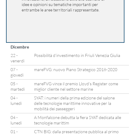
idee e opinioni su tematiche importanti per
entrambe le aree territoriali rappresentate.
Dicembre
22 -
Possibilità d’investimento in Friuli Venezia Giulia
venerdì
07 -
mareFVG: nuovo Piano Strategico 2018-2020
giovedì
05 -
mareFVG vince il premio Lloyd’s Register come
martedì
miglior cliente nel settore marine
04 -
SYAT: i numeri della prima edizione del salone
lunedì
delle tecnologie marittime innovative per la
mobilità dei passeggeri
04 -
A Monfalcone debutta la fiera SYAT dedicata alle
lunedì
tecnologie marittim
01 -
CTN BIG: dalla presentazione pubblica al primo