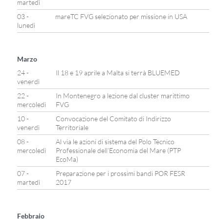
martedì
03 -
mareTC FVG selezionato per missione in USA
lunedì
Marzo
24 -
Il 18 e 19 aprile a Malta si terrà BLUEMED
venerdì
22 -
In Montenegro a lezione dal cluster marittimo
mercoledì
FVG
10 -
Convocazione del Comitato di Indirizzo
venerdì
Territoriale
08 -
Al via le azioni di sistema del Polo Tecnico
mercoledì
Professionale dell’Economia del Mare (PTP
EcoMa)
07 -
Preparazione per i prossimi bandi POR FESR
martedì
2017
Febbraio